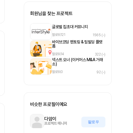
회원님을 찾는 프로젝트
글로벌 집초대 커뮤니티
팔로워
121
1565
(-)
바이브코딩 멘토링 & 팀빌딩 플랫
폼
팔로워
14
322
(-)
넥스트 오너 (이커머스 M&A 거래
소)
팔로워
0
92
(-)
비슷한 프로필이예요
다암이
팔로우
프로젝트 매니저