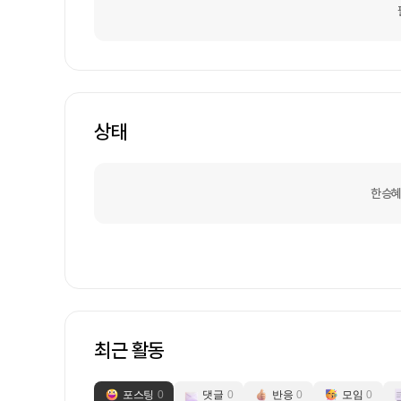
상태
한승혜
최근 활동
포스팅
0
댓글
0
반응
0
모임
0