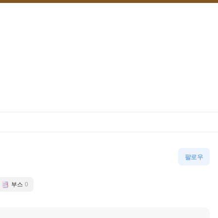
팔로우
부스
0