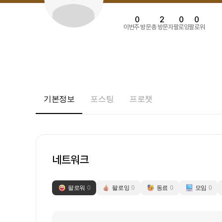
0
2
0
0
이번주 방문
총 방문자
팔로잉
팔로워
기본정보
포스팅
프로챗
네트워크
팔로워
0
팔로잉
0
동료
0
모임
0