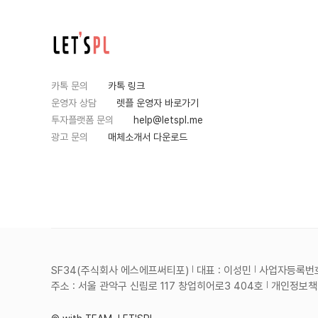
카톡 문의
카톡 링크
운영자 상담
렛플 운영자 바로가기
투자플랫폼 문의
help@letspl.me
광고 문의
매체소개서 다운로드
SF34(주식회사 에스에프써티포)
대표 : 이성민
사업자등록번호 :
주소 : 서울 관악구 신림로 117 창업히어로3 404호
개인정보책임