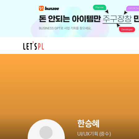
한
승
혜
님
의
프
로
필
한승혜
UI/UX기획
(
중수
)