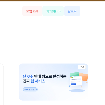
모임 초대
커피챗
(
3
P)
팔로우
광고