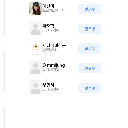
이찬미
팔로우
프로젝트 매니저
하재혁
팔로우
UI/UX기획
세상을비추는올기자
팔로우
(기획)기타
Gimmijung
팔로우
UI/UX기획
우현서
팔로우
UI/UX기획