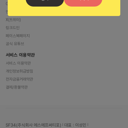
Global Bunzee AI
인스타그램
X(트위터)
링크드인
페이스북페이지
공식 유튜브
서비스 이용약관
서비스 이용약관
개인정보취급방침
전자금융거래약관
결제/환불약관
SF34(주식회사 에스에프써티포)
대표 : 이성민