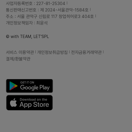
사업자등록번호 : 227-81-25304
통신판매신고번호 : 제 2024-서울관악-1584호
주소 : 서울 관악구 신림로 117 창업히어로3 404호
개인정보책임자 : 최윤석
© with TEAM, LET'SPL
서비스 이용약관
개인정보취급방침
전자금융거래약관
결제/환불약관