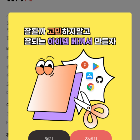
카톡 문의
카톡 링크
운영자 상담
렛플 운영자 바로가기
투자플랫폼 문의
help@letspl.me
광고 문의
매체소개서 다운로드
바로가기
커피챗
출시
홈
모임
매거진
이용안내
공지사항
FAQ
관련 사이트
닫기
자세히