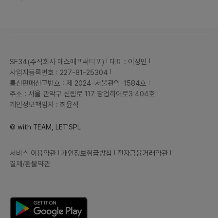
SF34(주식회사 에스에프써티포)
대표 : 이성민
사업자등록번호 : 227-81-25304
통신판매신고번호 : 제 2024-서울관악-1584호
주소 : 서울 관악구 신림로 117 창업히어로3 404호
개인정보책임자 : 최윤석
© with TEAM, LET'SPL
서비스 이용약관
개인정보취급방침
전자금융거래약관
결제/환불약관