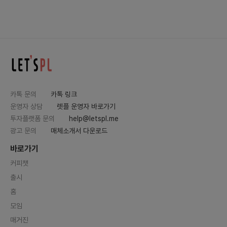
카톡 문의
카톡 링크
운영자 상담
렛플 운영자 바로가기
투자플랫폼 문의
help@letspl.me
광고 문의
매체소개서 다운로드
바로가기
커피챗
출시
홈
모임
매거진