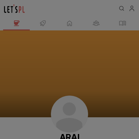
ARAI
님
의
프
로
필
ARAI