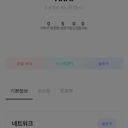
프로젝트 매니저
(
중수
)
0
5
0
0
이번주 방문
총 방문자
팔로잉
팔로워
모임 초대
커피챗
(
3
P)
팔로우
기본정보
포스팅
프로챗
네트워크
팔로우