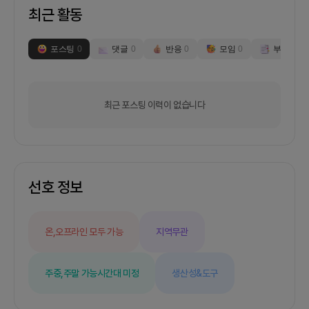
최근 활동
포스팅
0
댓글
0
반응
0
모임
0
부스
0
최근 포스팅 이력이 없습니다
선호 정보
온,오프라인 모두 가능
지역무관
주중,주말 가능
시간대 미정
생산성&도구