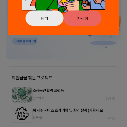
광고
닫기
자세히
회원님을 찾는 프로젝트
소상공인 협력 플랫폼
팔로워
15
281
(-)
AI 사주 서비스 초기 기획 및 화면 설계 (기획자 모
팔로워
2
57
(-)