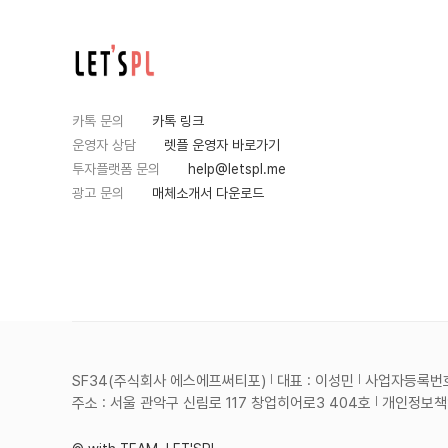
카톡 문의
카톡 링크
운영자 상담
렛플 운영자 바로가기
투자플랫폼 문의
help@letspl.me
광고 문의
매체소개서 다운로드
SF34(주식회사 에스에프써티포)
대표 : 이성민
사업자등록번호 :
주소 : 서울 관악구 신림로 117 창업히어로3 404호
개인정보책임