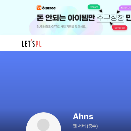
Ahns
님
의
프
로
필
Ahns
웹 서버
(
중수
)