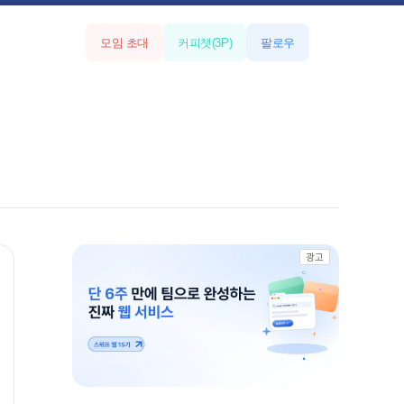
모임 초대
커피챗
(
3
P)
팔로우
광고