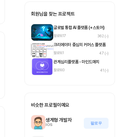
회원님을 찾는 프로젝트
글로벌 통합 AI 플랫폼 (+스토어)
팔로워
17
362
(-)
크리에이터 중심의 커머스 플랫폼
팔로워
1
47
(-)
관계심리플랫폼 - 마인드매치
팔로워
0
41
(-)
비슷한 프로필이예요
생계형 개발자
팔로우
IOS