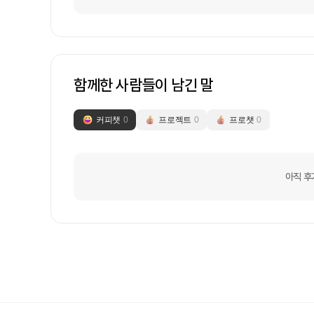
함께한 사람들이 남긴 말
커피챗
0
프로젝트
0
프로챗
0
아직 후