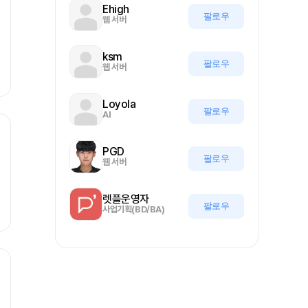
Ehigh
팔로우
웹 서버
ksm
팔로우
웹 서버
Loyola
팔로우
AI
PGD
팔로우
웹 서버
렛플운영자
팔로우
사업기획(BD/BA)