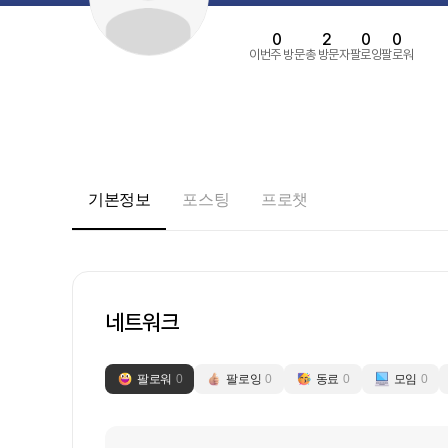
0
2
0
0
이번주 방문
총 방문자
팔로잉
팔로워
기본정보
포스팅
프로챗
네트워크
팔로워
0
팔로잉
0
동료
0
모임
0