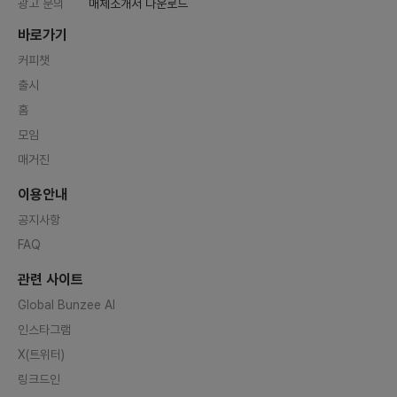
광고 문의
매체소개서 다운로드
바로가기
커피챗
출시
홈
모임
매거진
이용안내
공지사항
FAQ
관련 사이트
Global Bunzee AI
인스타그램
X(트위터)
링크드인