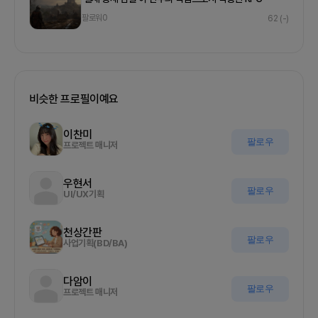
팔로워
0
62
(-)
비슷한 프로필이예요
이찬미
팔로우
프로젝트 매니저
우현서
팔로우
UI/UX기획
천상간판
팔로우
사업기획(BD/BA)
다암이
팔로우
프로젝트 매니저