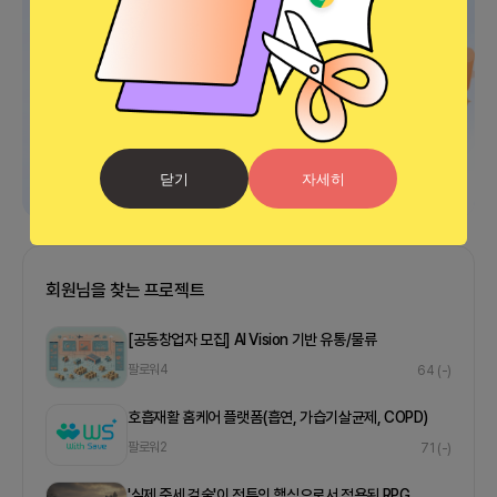
닫기
자세히
회원님을 찾는 프로젝트
[공동창업자 모집] AI Vision 기반 유통/물류
팔로워
4
64
(-)
호흡재활 홈케어 플랫폼(흡연, 가습기살균제, COPD)
팔로워
2
71
(-)
' 실제 중세 검술'이 전투의 핵심으로서 적용된 RPG