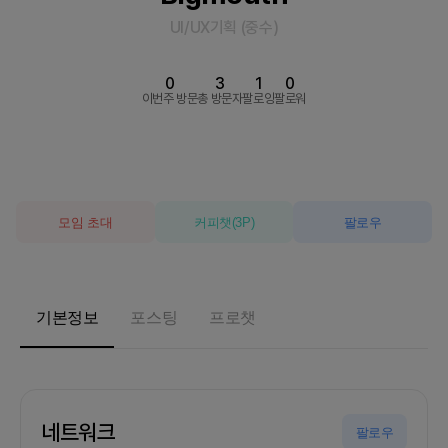
UI/UX기획
(
중수
)
0
3
1
0
이번주 방문
총 방문자
팔로잉
팔로워
모임 초대
커피챗
(
3
P)
팔로우
기본정보
포스팅
프로챗
네트워크
팔로우