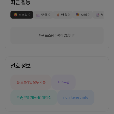
최근 활동
포스팅
0
댓글
0
반응
0
모임
0
부스
0
최근 포스팅 이력이 없습니다
선호 정보
온,오프라인 모두 가능
지역무관
주중,주말 가능
시간대 미정
no_interest_info