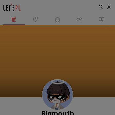
Bigmouth
님
의
프
로
필
Bigmouth