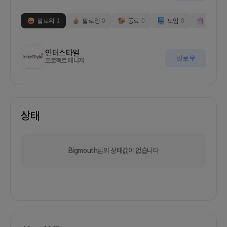
팔로워
1
팔로잉
0
동료
0
모임
0
부스
0
인터스타일
팔로우
프로젝트 매니저
상태
Bigmouth님의 상태값이 없습니다