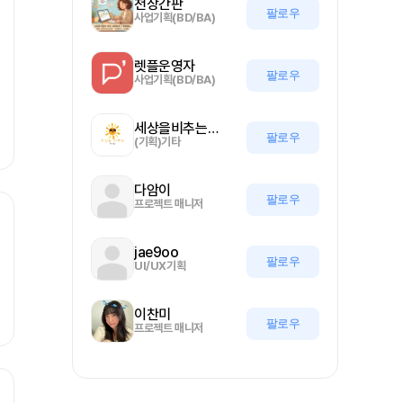
천상간판
팔로우
사업기획(BD/BA)
렛플운영자
팔로우
사업기획(BD/BA)
세상을비추는올기자
팔로우
(기획)기타
다암이
팔로우
프로젝트 매니저
jae9oo
팔로우
UI/UX기획
이찬미
팔로우
프로젝트 매니저