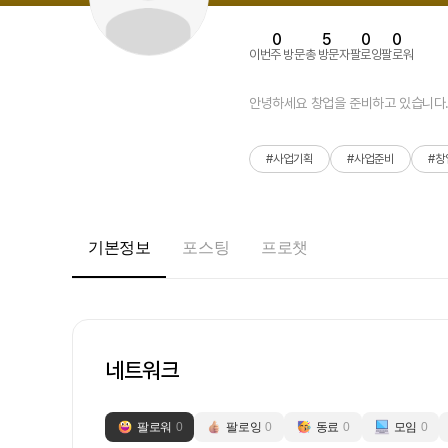
0
5
0
0
이번주 방문
총 방문자
팔로잉
팔로워
#사업기획
#사업준비
#창
기본정보
포스팅
프로챗
네트워크
팔로워
0
팔로잉
0
동료
0
모임
0