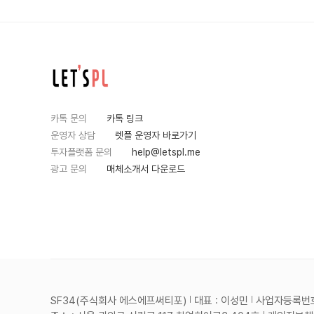
카톡 문의
카톡 링크
운영자 상담
렛플 운영자 바로가기
투자플랫폼 문의
help@letspl.me
광고 문의
매체소개서 다운로드
SF34(주식회사 에스에프써티포)
대표 : 이성민
사업자등록번호 :