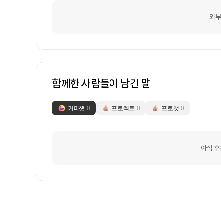
외부
함께한 사람들이 남긴 말
커피챗
0
프로젝트
0
프로챗
0
아직 후