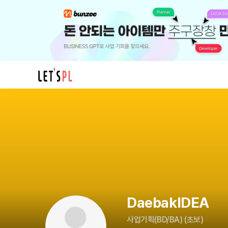
DaebakIDEA
님
의
프
로
필
DaebakIDEA
사업기획(BD/BA)
(
초보
)