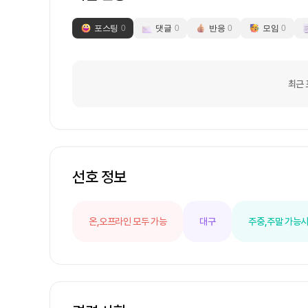
포스팅
0
댓글
0
반응
0
모임
0
최근 
선호 정보
온,오프라인 모두 가능
대구
주중,주말 가능
시