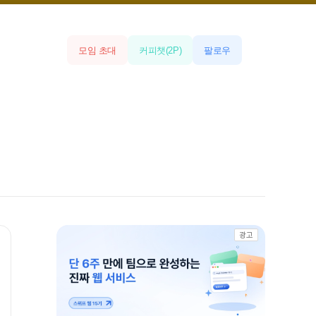
모임 초대
커피챗
(
2
P)
팔로우
광고