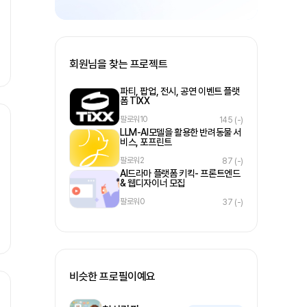
회원님을 찾는 프로젝트
파티, 팝업, 전시, 공연 이벤트 플랫
폼 TIXX
팔로워
10
145
(-)
LLM-AI모델을 활용한 반려동물 서
비스, 포프린트
팔로워
2
87
(-)
AI드라마 플랫폼 키킥- 프론트엔드
& 웹디자이너 모집
팔로워
0
37
(-)
비슷한 프로필이예요