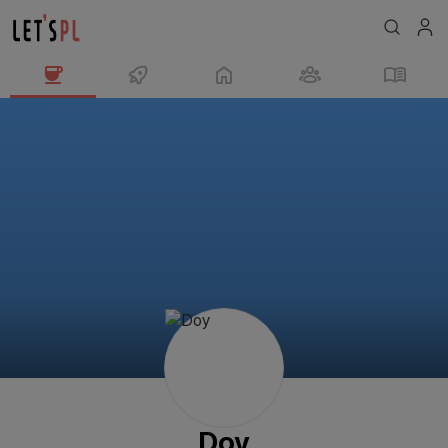
Doy
님
의
프
로
필
Doy