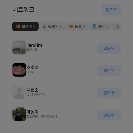
네트워크
팔로우
팔로워
4
팔로잉
1
동료
6
모임
1
부스
0
IlanKim
팔로우
웹 서버
호호히
팔로우
IOS
디잔준
팔로우
UI/UX디자인
마농이
팔로우
프로덕트 매니저/오너