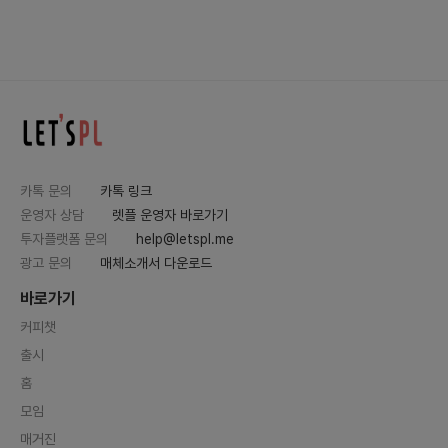
카톡 문의
카톡 링크
운영자 상담
렛플 운영자 바로가기
투자플랫폼 문의
help@letspl.me
광고 문의
매체소개서 다운로드
바로가기
커피챗
출시
홈
모임
매거진