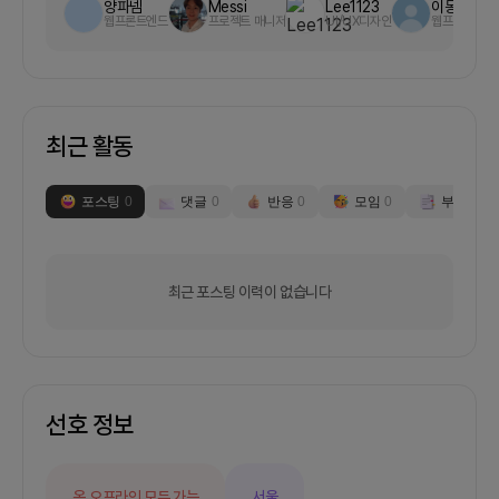
양파넴
Messi
Lee1123
이동천
으로 레시피를 잘 보여주는 서비스를 기획하였고,간
웹프론트엔드
프로젝트 매니저
UI/UX디자인
웹프론트엔드
단한 실험결과 월간 활성유저가 1500명+ 정도 됩니
다.https://easycook.recipes/미국에서 사는
30~45세 여성을 타겟으로 합니다.2. 회의 진행/모
임 방식1주에 한 번 정도 정기적인 회의를 진행할 예
정이고, 현재 미국에서 거주중이라서 시차가 나기 때
최근 활동
문에메세지를 나누면서 시간을 조정하고자 합니다.
대부분의 회의는 한국시간으로 조정하고자 합니다.
온라인은 구글밋을 주로 이용할 것이며, 커뮤니케이
포스팅
0
댓글
0
반응
0
모임
0
부스
0
션은 슬렉만을 이용할 것입니다.3. 현재 개발된 프로
덕트의 기능, 향후 개발될 프로덕트 기능현재- 제가
구축한 데이터베이스를 이용하여 GPT로 레시피를
질의하면 그에 대한 Instructions과 Ingredients
최근 포스팅 이력이 없습니다
를 생성해주는 기능이 있습니다.- Ingredients to
ShoppingList앞으로 개발할 부분저는 다음의 기능
을 제품에 녹이고자 합니다.- 레시피에 해당 되는 재
미있는 유튜브/ 틱톡 영상 노출- ShoppingList 기
능 강화이에 대해서 참여할디자이너는 피그마 를 통
한 전반적인 UI 개선 및 추가기능 UI 기획React 개
선호 정보
발자는 디자이너와 소통하면서 웹개발을 진행할 예
정입니다.4. 지원해주셨으면 하는 분인생에 한 번쯤
은 카카오나 토스 같은 서비스를 만들어보고 싶다고
온,오프라인 모두 가능
서울