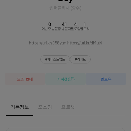
웹퍼블리셔
(
중수
)
0
41
4
1
이번주 방문
총 방문자
팔로잉
팔로워
https://url.kr/358ytm https://url.kr/dh1uj4
#자바스트립트
#리액트
모임 초대
커피챗
(
1
P)
팔로우
기본정보
포스팅
프로챗