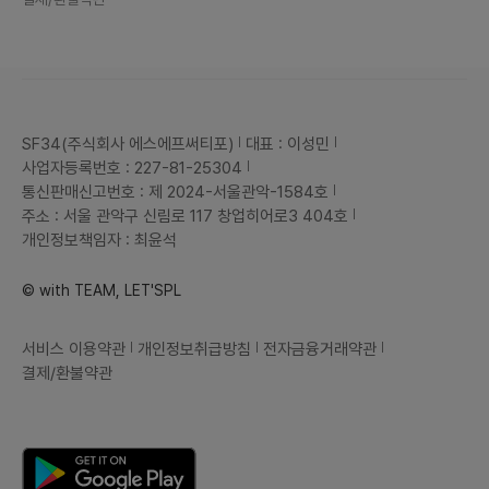
SF34(주식회사 에스에프써티포)
대표 : 이성민
사업자등록번호 : 227-81-25304
통신판매신고번호 : 제 2024-서울관악-1584호
주소 : 서울 관악구 신림로 117 창업히어로3 404호
개인정보책임자 : 최윤석
© with TEAM, LET'SPL
서비스 이용약관
개인정보취급방침
전자금융거래약관
결제/환불약관