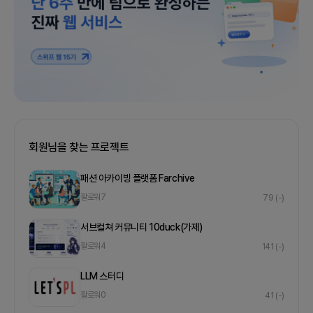
회원님을 찾는 프로젝트
패션 아카이빙 플랫폼 Farchive
팔로워
7
79
(-)
서브컬쳐 커뮤니티 10duck(가제)
팔로워
4
141
(-)
LLM 스터디
팔로워
0
41
(-)