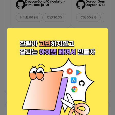
DoyoonGong/Calculator-
DoyoonGong/first
html-css-js-UI
Doyoon-CSS
HTML
66.9
%
CSS
30.3
%
JavaScript
CSS
2.8
50.9
%
%
HTML
더보기
그 외
바로가기
함께한 사람들이 남긴 말