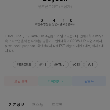
웹프론트엔드
(
초심자
)
0
4
1
0
이번주 방문
총 방문자
팔로잉
팔로워
HTML, CSS , JS, JAVA, DB 초급정도로 알고 있습니다. 연세대학교 very소
속 스타트업 올킥 전략기획팀 공동대표 연세대학교 GROW-UP 사업 계획서,
pitch deck, proposal, 화면정의서 작성 EST-digital 사업소개서, 회사소개
서 작성
#프론트앤드
#자바
#HTML
#CSS
#JS
모임 초대
커피챗
(
1
P)
팔로우
기본정보
포스팅
프로챗