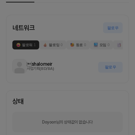
네트워크
팔로우
팔로워
1
팔로잉
0
동료
0
모임
0
부스
0
shalomeir
팔로우
사업기획(BD/BA)
상태
Doyoon님의 상태값이 없습니다