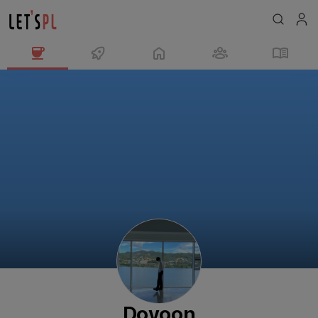
Doyoon
님
의
프
로
필
Doyoon