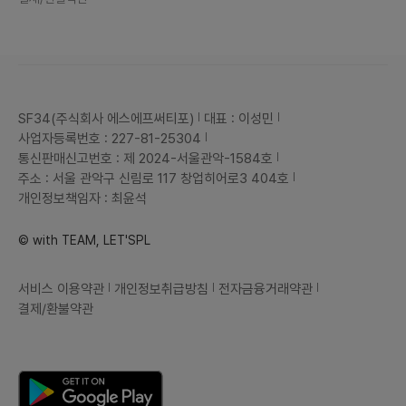
SF34(주식회사 에스에프써티포)
대표 : 이성민
사업자등록번호 : 227-81-25304
통신판매신고번호 : 제 2024-서울관악-1584호
주소 : 서울 관악구 신림로 117 창업히어로3 404호
개인정보책임자 : 최윤석
© with TEAM, LET'SPL
서비스 이용약관
개인정보취급방침
전자금융거래약관
결제/환불약관