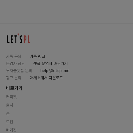
카톡 문의
카톡 링크
운영자 상담
렛플 운영자 바로가기
투자플랫폼 문의
help@letspl.me
광고 문의
매체소개서 다운로드
바로가기
커피챗
출시
홈
모임
매거진