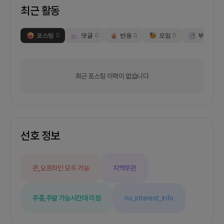
최근 활동
포스팅
0
댓글
0
반응
0
모임
0
부스
0
최근 포스팅 이력이 없습니다
선호 정보
온,오프라인 모두 가능
지역무관
주중,주말 가능
시간대 미정
no_interest_info