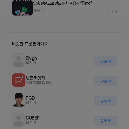
맞춤 질문으로 만드는 회고 습관 "Timo"
팔로워
0
66
(-)
비슷한 프로필이예요
Ehigh
팔로우
웹 서버
렛플운영자
팔로우
사업기획(BD/BA)
PGD
팔로우
웹 서버
CUBEP
팔로우
웹 서버