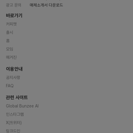
광고 문의
매체소개서 다운로드
바로가기
커피챗
출시
홈
모임
매거진
이용안내
공지사항
FAQ
관련 사이트
Global Bunzee AI
인스타그램
X(트위터)
링크드인