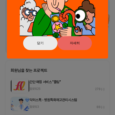
광고
닫기
자세히
회원님을 찾는 프로젝트
간단 매칭 서비스 "플링"
팔로워
25
278
(-)
닥터스톡 - 병원특화재고관리시스템
팔로워
3
88
(-)