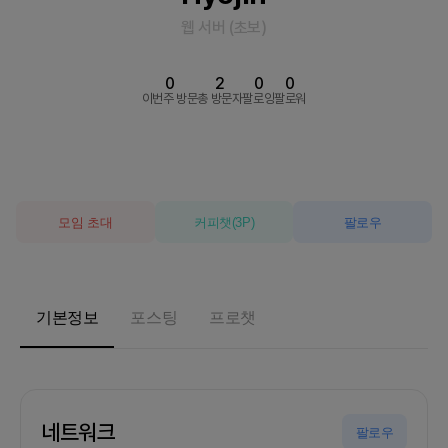
웹 서버
(
초보
)
0
2
0
0
이번주 방문
총 방문자
팔로잉
팔로워
모임 초대
커피챗
(
3
P)
팔로우
기본정보
포스팅
프로챗
네트워크
팔로우