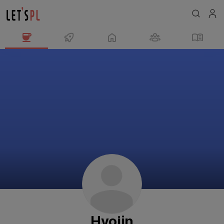
Hyojin
님
의
프
로
필
Hyojin