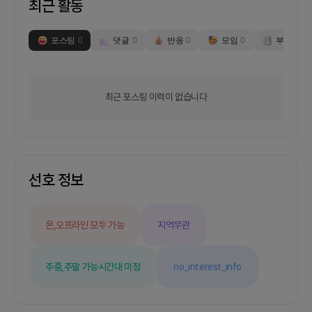
최근 활동
포스팅
0
댓글
0
반응
0
모임
0
부스
0
최근 포스팅 이력이 없습니다
선호 정보
온,오프라인 모두 가능
지역무관
주중,주말 가능
시간대 미정
no_interest_info