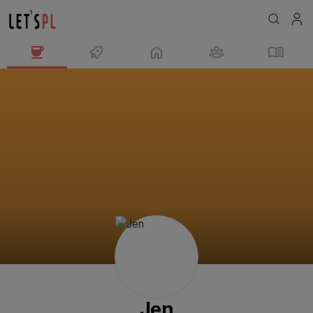
Jen
님
의
프
로
필
Jen