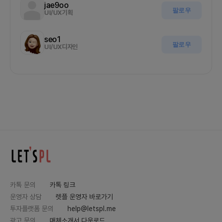
jae9oo
팔로우
UI/UX기획
seo1
팔로우
UI/UX디자인
카톡 문의
카톡 링크
운영자 상담
렛플 운영자 바로가기
투자플랫폼 문의
help@letspl.me
광고 문의
매체소개서 다운로드