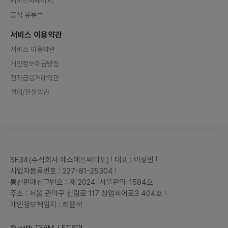
페이스북페이지
공식 유튜브
서비스 이용약관
서비스 이용약관
개인정보취급방침
전자금융거래약관
결제/환불약관
SF34(주식회사 에스에프써티포)
대표 : 이성민
사업자등록번호 : 227-81-25304
통신판매신고번호 : 제 2024-서울관악-1584호
주소 : 서울 관악구 신림로 117 창업히어로3 404호
개인정보책임자 : 최윤석
© with TEAM, LET'SPL