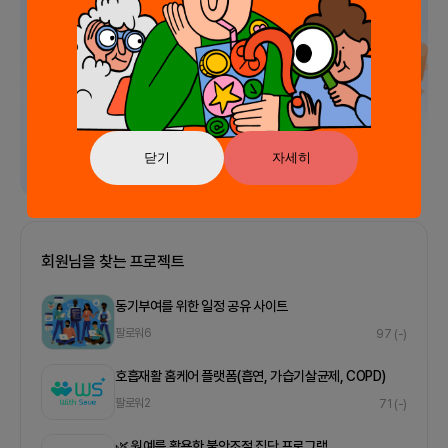
닫기
자세히
회원님을 찾는 프로젝트
동기부여를 위한 일정 공유 사이트
팔로워
6
97
(-)
호흡재활 홈케어 플랫폼(흡연, 가습기살균제, COPD)
팔로워
2
71
(-)
🌿 원예를 활용한 불안조절 집단 프로그램