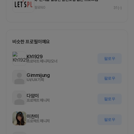
팔로워
0
31
(-)
비슷한 프로필이예요
Kh1929
팔로우
프로덕트 매니저/오너
Gimmijung
팔로우
UI/UX기획
다암이
팔로우
프로젝트 매니저
이찬미
팔로우
프로젝트 매니저