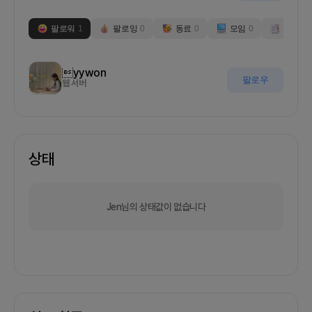
팔로워
1
팔로잉
0
동료
0
모임
0
부스
0
yywon
팔로우
웹 서버
상태
Jen님의 상태값이 없습니다