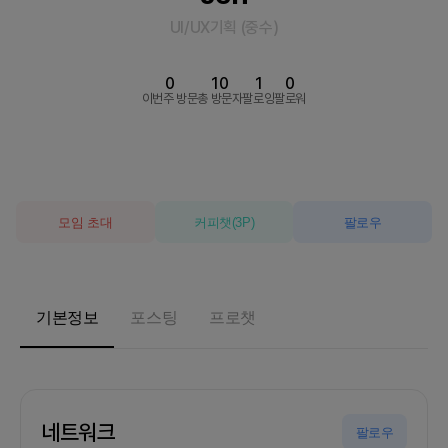
UI/UX기획
(
중수
)
0
10
1
0
이번주 방문
총 방문자
팔로잉
팔로워
모임 초대
커피챗
(
3
P)
팔로우
기본정보
포스팅
프로챗
네트워크
팔로우