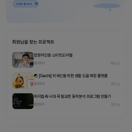
회원님을 찾는 프로젝트
방문자인증 스마트도어벨
팔로워
0
66
(-)
🌏 [Gachi] 외국인을 위한 생활 도움 매칭 플랫픔
팔로워
4
62
(-)
피지컬 AI 시대 꼭 필요한 동작분석 프로그램 만들기
팔로워
0
52
(-)