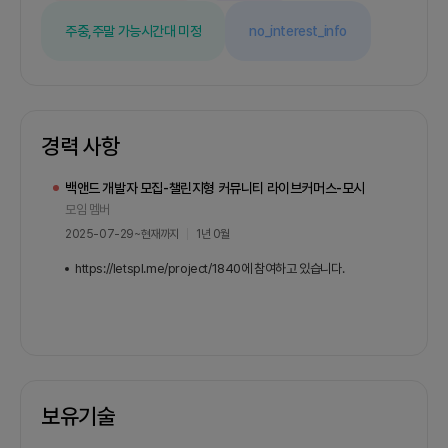
주중,주말 가능
시간대 미정
no_interest_info
경력 사항
백앤드 개발자 모집-챌린지형 커뮤니티 라이브커머스-모시
모임 멤버
2025-07-29
~
현재까지
1년 0월
https://letspl.me/project/1840에 참여하고 있습니다.
보유기술