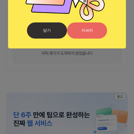
함께한 사람들이 남긴 말
커피챗
0
프로젝트
0
프로챗
0
닫기
자세히
아직 후기가 도착하지 않았습니다
광고