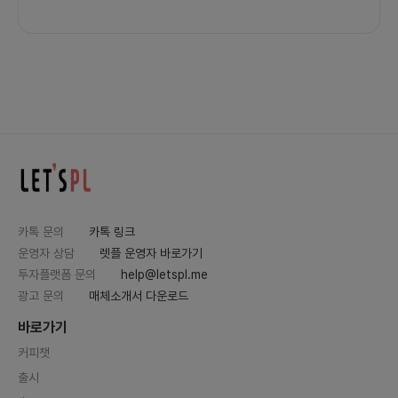
카톡 문의
카톡 링크
운영자 상담
렛플 운영자 바로가기
투자플랫폼 문의
help@letspl.me
광고 문의
매체소개서 다운로드
바로가기
커피챗
출시