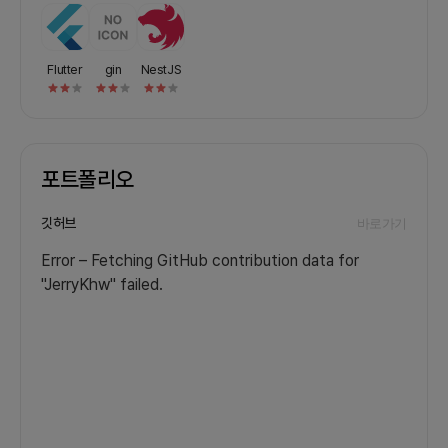
Flutter
gin
NestJS
포트폴리오
깃허브
바로가기
Error – Fetching GitHub contribution data for
"JerryKhw" failed.