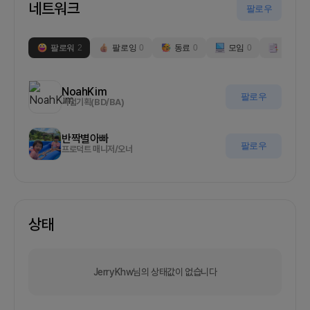
네트워크
팔로우
팔로워
2
팔로잉
0
동료
0
모임
0
부스
0
NoahKim
팔로우
사업기획(BD/BA)
반짝별아빠
팔로우
프로덕트 매니저/오너
상태
JerryKhw님의 상태값이 없습니다