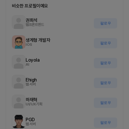
비슷한 프로필이예요
권희석
팔로우
웹프론트엔드
생계형 개발자
팔로우
IOS
Loyola
팔로우
AI
Ehigh
팔로우
웹 서버
하재혁
팔로우
UI/UX기획
PGD
팔로우
웹 서버