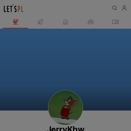
JerryKhw
님
의
프
로
필
JerryKhw