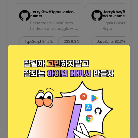
JerryKhw/figma-color-
JerryKhw/figma-
namer
color-namer-api
Easily create ColorStyles
Figma Color Namer 
for those who struggle with
Repo
naming
TypeScript
84.2
%
CSS
9.3
%
JavaScript
JavaScript
4.8
%
82.3
%
HTML
D
더보기
그 외
바로가기