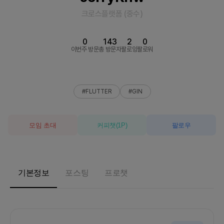
크로스플랫폼
(
중수
)
0
143
2
0
이번주 방문
총 방문자
팔로잉
팔로워
#FLUTTER
#GIN
모임 초대
커피챗
(
1
P)
팔로우
기본정보
포스팅
프로챗