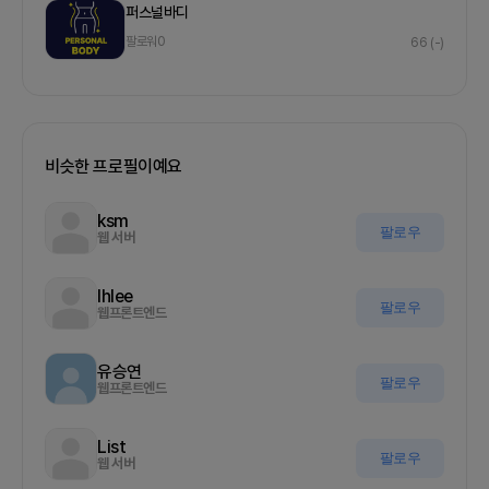
퍼스널바디
팔로워
0
66
(-)
비슷한 프로필이예요
ksm
팔로우
웹 서버
Ihlee
팔로우
웹프론트엔드
유승연
팔로우
웹프론트엔드
List
팔로우
웹 서버