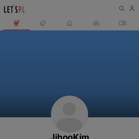
JihooKim
님
의
프
로
필
JihooKim