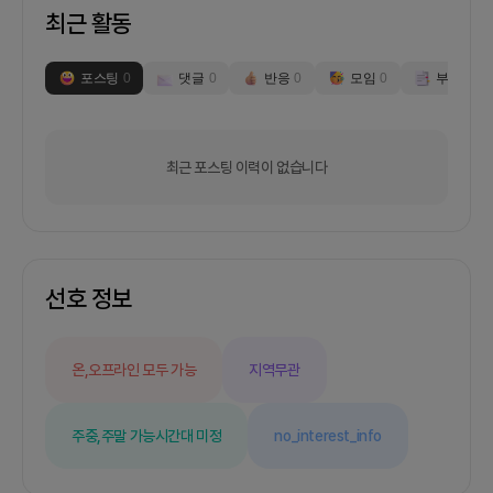
최근 활동
포스팅
0
댓글
0
반응
0
모임
0
부스
0
최근 포스팅 이력이 없습니다
선호 정보
온,오프라인 모두 가능
지역무관
주중,주말 가능
시간대 미정
no_interest_info