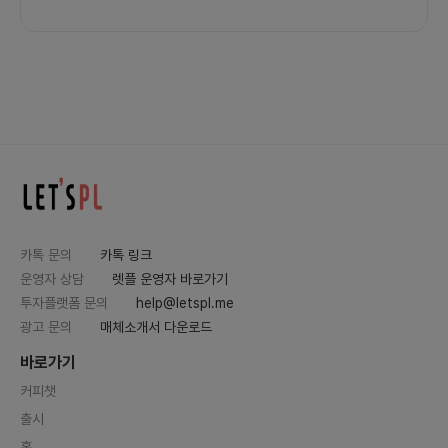
카톡 문의
카톡 링크
운영자 상담
렛플 운영자 바로가기
투자플랫폼 문의
help@letspl.me
광고 문의
매체소개서 다운로드
바로가기
커피챗
출시
홈