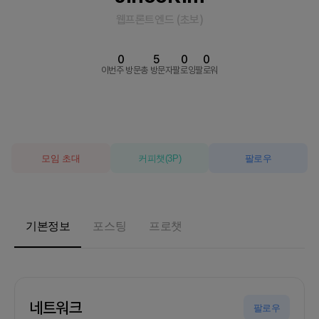
웹프론트엔드
(
초보
)
0
5
0
0
이번주 방문
총 방문자
팔로잉
팔로워
모임 초대
커피챗
(
3
P)
팔로우
기본정보
포스팅
프로챗
네트워크
팔로우