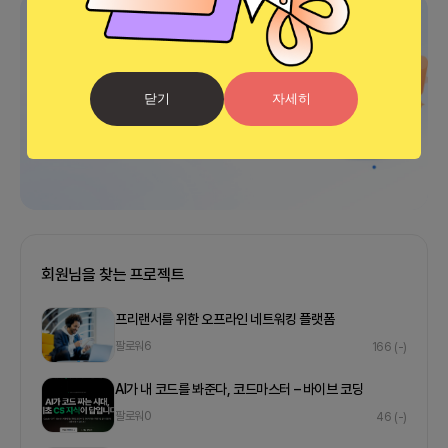
광고
닫기
자세히
회원님을 찾는 프로젝트
프리랜서를 위한 오프라인 네트워킹 플랫폼
팔로워
6
166
(-)
AI가 내 코드를 봐준다, 코드마스터 – 바이브 코딩
팔로워
0
46
(-)