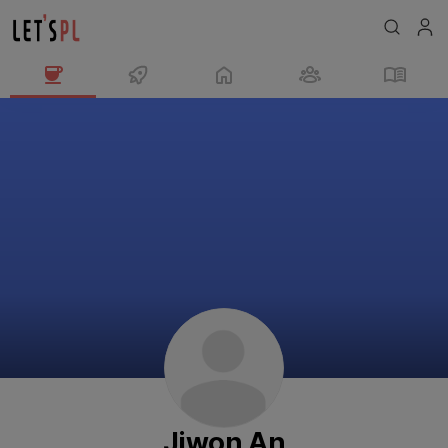
Jiwon
An
님
의
프
로
필
Jiwon An