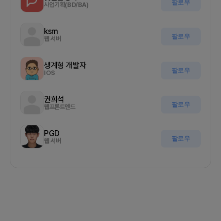
팔로우
사업기획(BD/BA)
ksm
팔로우
웹 서버
생계형 개발자
팔로우
IOS
권희석
팔로우
웹프론트엔드
PGD
팔로우
웹 서버