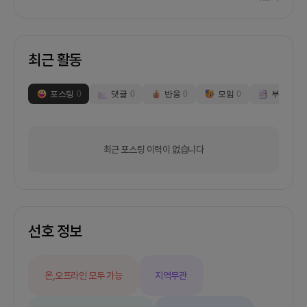
취준중이셔도 상관없습니다!열정을 가지고 같이 하
실 분을 구합니다.문의 사항은
https://open.kakao.com/o/s9ZpfFDd로 부탁
드려요.
최근 활동
포스팅
0
댓글
0
반응
0
모임
0
부스
0
최근 포스팅 이력이 없습니다
선호 정보
온,오프라인 모두 가능
지역무관