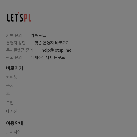
카톡 문의
카톡 링크
운영자 상담
렛플 운영자 바로가기
투자플랫폼 문의
help@letspl.me
광고 문의
매체소개서 다운로드
바로가기
커피챗
출시
홈
모임
매거진
이용안내
공지사항