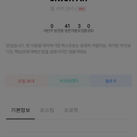
웹 서버
(
중수
)
리더
0
41
3
0
이번주 방문
총 방문자
팔로잉
팔로워
반갑습니다. 한 사람을 파악하기엔 텍스트로는 굉장히 어렵지요. 하지만 무엇보
다도 책임감에 대해선 팀을 실망시키진 않을거에요.
모임 초대
커피챗
(
3
P)
팔로우
기본정보
포스팅
프로챗