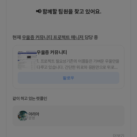
📢 함께할 팀원을 찾고 있어요.
현재
우울증 커뮤니티
프로젝트 매니저
담당 중
우울증 커뮤니티
1. 프로젝트 필요성기존의 어플들은 가벼운 우울만을
다루고 있습니다. 간단한 위로와 응원만으로 위로되
는 그런 아픔을요.하지만 저희는 그것보다 더 깊은,
팔로우
간단하게는 결코 해결하지 못하는 감정들은"배설"하
는 것을 필요로 하는 사람들을 위한 서비스입니다.2.
출시 플랫폼안드로이드(1차) / IOS(2차)3. 타겟 유저
나이와 상관없이 우울함을 배설하고 싶은 분들4. 이
같이 하고 있는 렛플인
런 분들을 원합니다. 정상적인 서비스 구현과 배포,
운영까지 생각하고 있습니다.구성원은 프론트 3분,
아리아
백엔드 2분입니다.모두 현업자분들이고, 프로젝트
운영
기간은 2-3달 잡고 있습니다.현재 1차 디자인으로
개발하고 있고, 디자인은 서로 협의해서 수정하시면
됩니다!현업자이시면 스케쥴 서로 맞춰갈 수 있고,
더보기