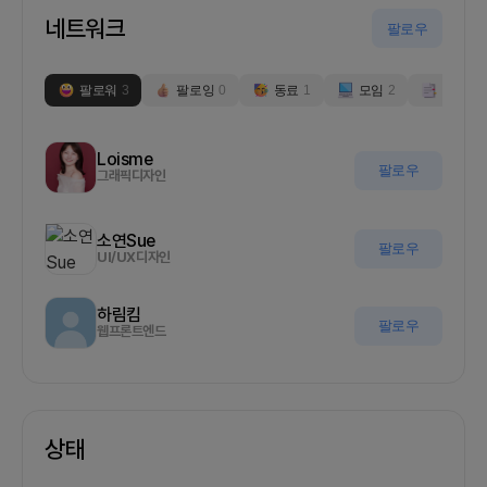
네트워크
팔로우
팔로워
3
팔로잉
0
동료
1
모임
2
부스
0
Loisme
팔로우
그래픽디자인
소연Sue
팔로우
UI/UX디자인
하림킴
팔로우
웹프론트엔드
상태