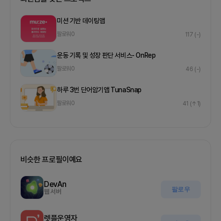
미션 기반 데이팅앱
팔로워
0
117
(-)
운동 기록 및 성장 판단 서비스- OnRep
팔로워
0
46
(-)
하루 3번 단어암기앱 TunaSnap
팔로워
0
41
(↑1)
비슷한 프로필이예요
DevAn
팔로우
웹 서버
렛플운영자