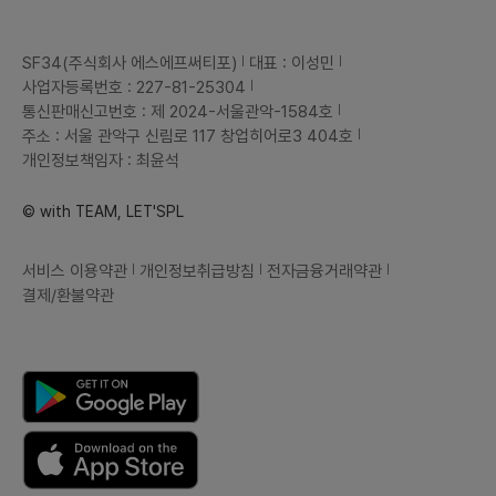
SF34(주식회사 에스에프써티포)
대표 : 이성민
사업자등록번호 : 227-81-25304
통신판매신고번호 : 제 2024-서울관악-1584호
주소 : 서울 관악구 신림로 117 창업히어로3 404호
개인정보책임자 : 최윤석
© with TEAM, LET'SPL
서비스 이용약관
개인정보취급방침
전자금융거래약관
결제/환불약관