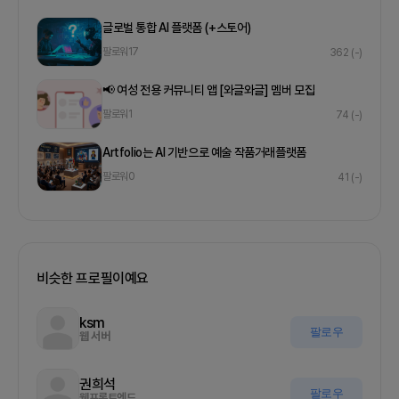
글로벌 통합 AI 플랫폼 (+스토어)
팔로워
17
362
(-)
📢 여성 전용 커뮤니티 앱 [와글와글] 멤버 모집
팔로워
1
74
(-)
Artfolio는 AI 기반으로 예술 작품거래플랫폼
팔로워
0
41
(-)
비슷한 프로필이예요
ksm
팔로우
웹 서버
권희석
팔로우
웹프론트엔드