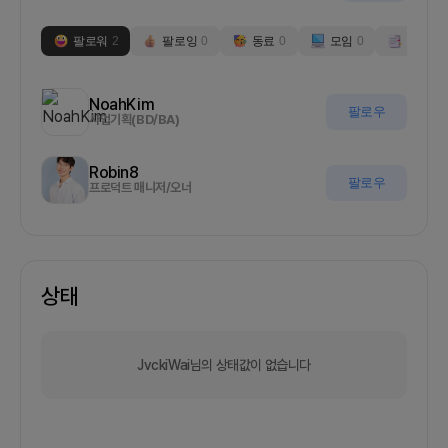
팔로워
2
팔로잉
0
동료
0
모임
0
부스
0
NoahKim
팔로우
사업기획(BD/BA)
Robin8
팔로우
프로덕트 매니저/오너
상태
JvckiWai님의 상태값이 없습니다