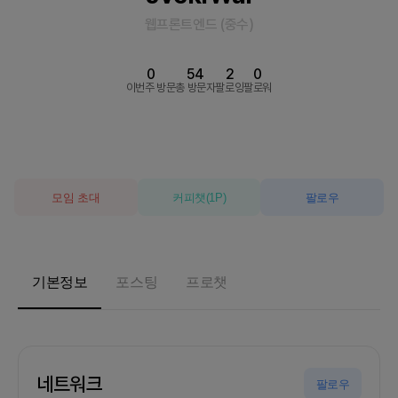
웹프론트엔드
(
중수
)
0
54
2
0
이번주 방문
총 방문자
팔로잉
팔로워
모임 초대
커피챗
(
1
P)
팔로우
기본정보
포스팅
프로챗
네트워크
팔로우