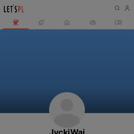
JvckiWai
님
의
프
로
필
JvckiWai