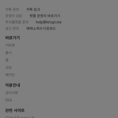
카톡 문의
카톡 링크
운영자 상담
렛플 운영자 바로가기
투자플랫폼 문의
help@letspl.me
광고 문의
매체소개서 다운로드
바로가기
커피챗
출시
홈
모임
매거진
이용안내
공지사항
FAQ
관련 사이트
Global Bunzee AI