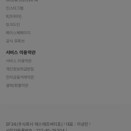
인스타그램
X(트위터)
링크드인
페이스북페이지
공식 유튜브
서비스 이용약관
서비스 이용약관
개인정보취급방침
전자금융거래약관
결제/환불약관
SF34(주식회사 에스에프써티포)
대표 : 이성민
사업자등록번호 : 227-81-25304