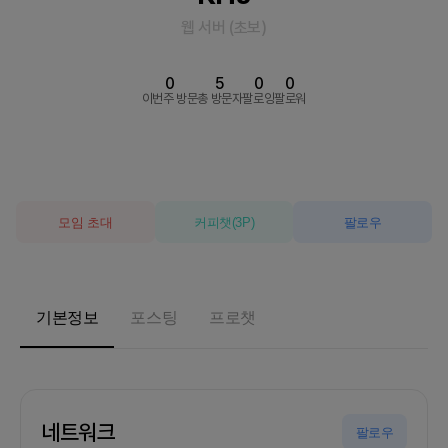
웹 서버
(
초보
)
0
5
0
0
이번주 방문
총 방문자
팔로잉
팔로워
모임 초대
커피챗
(
3
P)
팔로우
기본정보
포스팅
프로챗
네트워크
팔로우