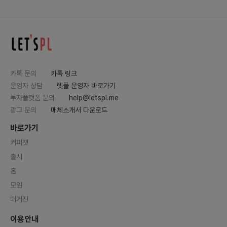
카톡 문의
카톡 링크
운영자 상담
렛플 운영자 바로가기
투자플랫폼 문의
help@letspl.me
광고 문의
매체소개서 다운로드
바로가기
커피챗
출시
홈
모임
매거진
이용안내