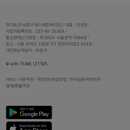
SF34(주식회사 에스에프써티포)
대표 : 이성민
사업자등록번호 : 227-81-25304
통신판매신고번호 : 제 2024-서울관악-1584호
주소 : 서울 관악구 신림로 117 창업히어로3 404호
개인정보책임자 : 최윤석
© with TEAM, LET'SPL
서비스 이용약관
개인정보취급방침
전자금융거래약관
결제/환불약관