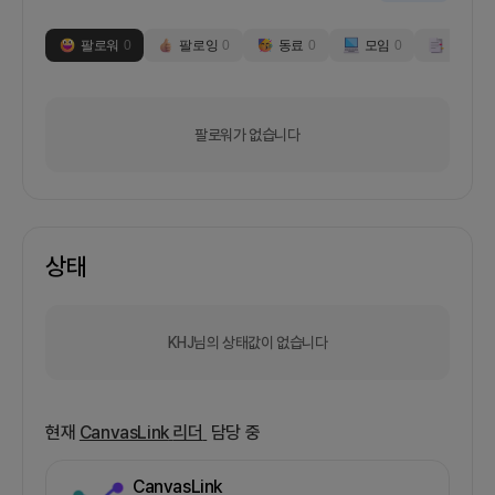
팔로워
0
팔로잉
0
동료
0
모임
0
부스
1
팔로워가 없습니다
상태
KHJ님의 상태값이 없습니다
현재
CanvasLink
리더
담당 중
CanvasLink