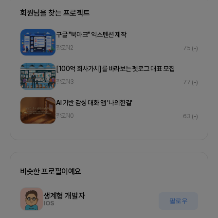
회원님을 찾는 프로젝트
구글 "북마크" 익스텐션 제작
팔로워
2
75
(-)
[100억 회사가치]를 바라보는 펫로그 대표 모집
팔로워
3
77
(-)
AI 기반 감성 대화 앱 '나의한결'
팔로워
0
63
(-)
비슷한 프로필이예요
생계형 개발자
팔로우
IOS