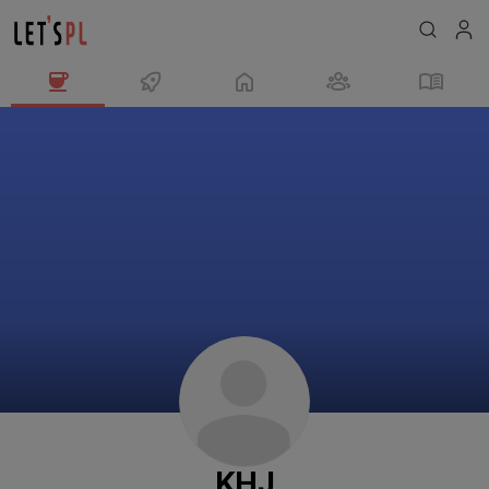
KHJ
님
의
프
로
필
KHJ