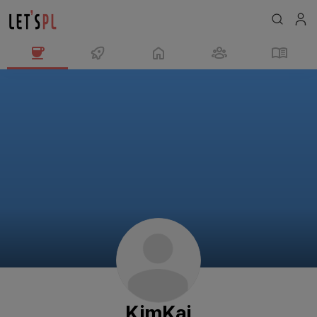
KimKai
님
의
프
로
필
KimKai