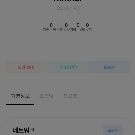
IOS
(
초심자
)
0
0
0
0
이번주 방문
총 방문자
팔로잉
팔로워
모임 초대
커피챗
(
3
P)
팔로우
기본정보
포스팅
프로챗
네트워크
팔로우