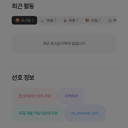
최근 활동
포스팅
0
댓글
0
반응
0
모임
0
부스
0
최근 포스팅 이력이 없습니다
선호 정보
온,오프라인 모두 가능
지역무관
주중,주말 가능
시간대 미정
no_interest_info