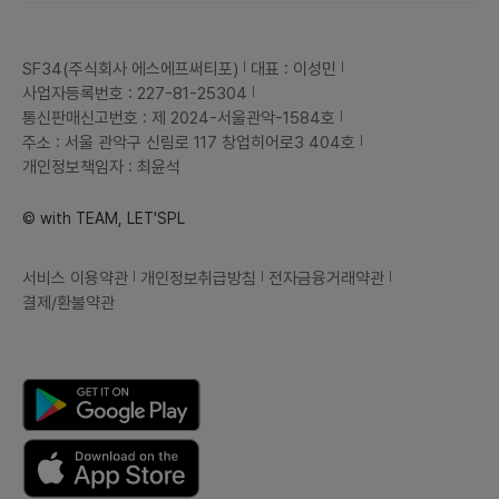
SF34(주식회사 에스에프써티포)
대표 : 이성민
사업자등록번호 : 227-81-25304
통신판매신고번호 : 제 2024-서울관악-1584호
주소 : 서울 관악구 신림로 117 창업히어로3 404호
개인정보책임자 : 최윤석
© with TEAM, LET'SPL
서비스 이용약관
개인정보취급방침
전자금융거래약관
결제/환불약관