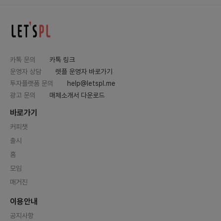
카톡 문의
카톡 링크
운영자 상담
렛플 운영자 바로가기
투자플랫폼 문의
help@letspl.me
광고 문의
매체소개서 다운로드
바로가기
커피챗
출시
홈
모임
매거진
이용안내
공지사항