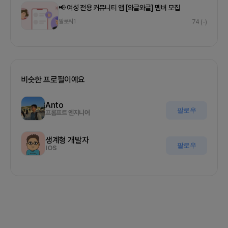
📢 여성 전용 커뮤니티 앱 [와글와글] 멤버 모집
팔로워
1
74
(-)
비슷한 프로필이예요
Anto
팔로우
프롬프트 엔지니어
생계형 개발자
팔로우
IOS