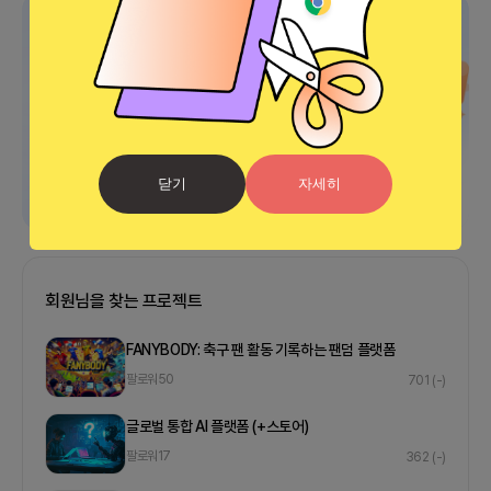
광고
닫기
자세히
회원님을 찾는 프로젝트
FANYBODY: 축구 팬 활동 기록하는 팬덤 플랫폼
팔로워
50
701
(-)
글로벌 통합 AI 플랫폼 (+스토어)
팔로워
17
362
(-)