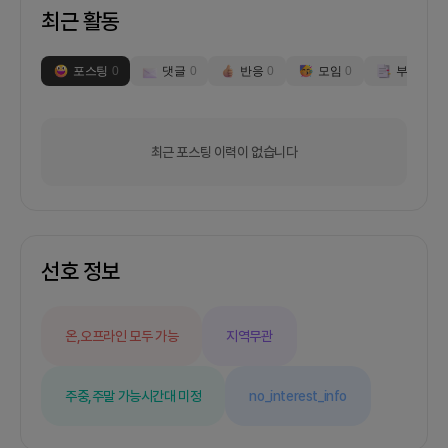
최근 활동
포스팅
0
댓글
0
반응
0
모임
0
부스
0
최근 포스팅 이력이 없습니다
선호 정보
온,오프라인 모두 가능
지역무관
주중,주말 가능
시간대 미정
no_interest_info