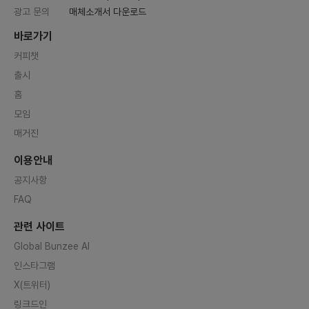
광고 문의
매체소개서 다운로드
바로가기
커피챗
출시
홈
모임
매거진
이용안내
공지사항
FAQ
관련 사이트
Global Bunzee AI
인스타그램
X(트위터)
링크드인