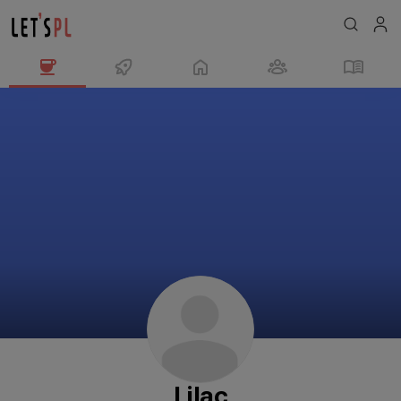
Lilac
님
의
프
로
필
Lilac