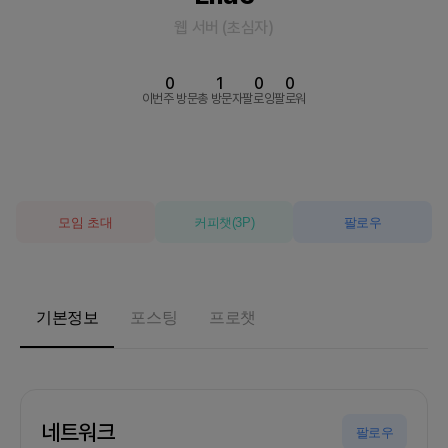
웹 서버
(
초심자
)
0
1
0
0
이번주 방문
총 방문자
팔로잉
팔로워
모임 초대
커피챗
(
3
P)
팔로우
기본정보
포스팅
프로챗
네트워크
팔로우