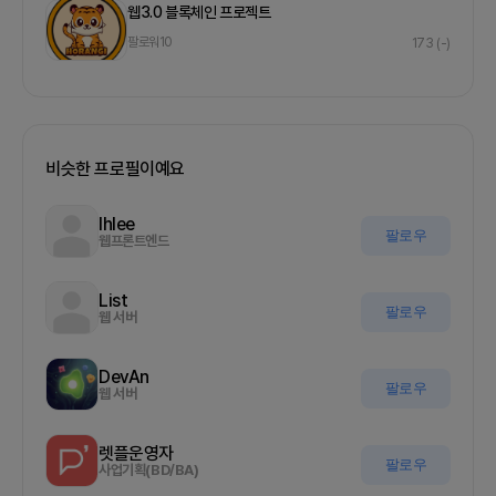
웹3.0 블록체인 프로젝트
팔로워
10
173
(-)
비슷한 프로필이예요
Ihlee
팔로우
웹프론트엔드
List
팔로우
웹 서버
DevAn
팔로우
웹 서버
렛플운영자
팔로우
사업기획(BD/BA)