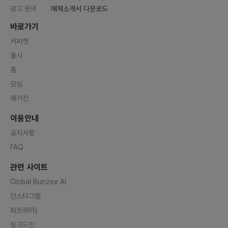
광고 문의
매체소개서 다운로드
바로가기
커피챗
출시
홈
모임
매거진
이용안내
공지사항
FAQ
관련 사이트
Global Bunzee AI
인스타그램
X(트위터)
링크드인