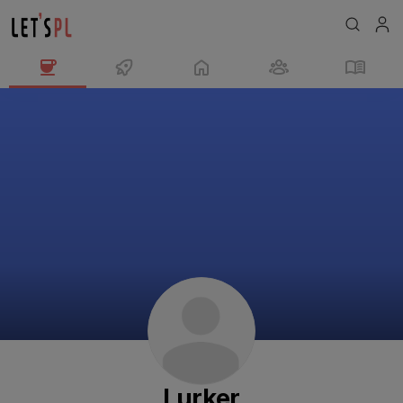
Lurker
님
의
프
로
필
Lurker