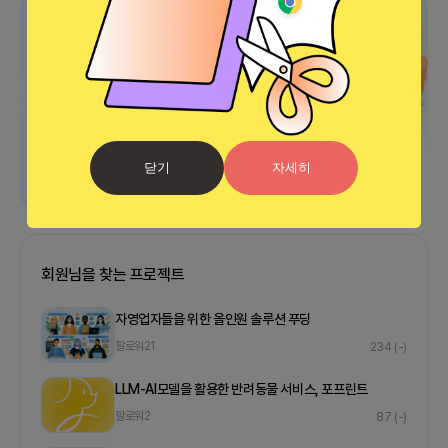
광고
닫기
자세히
회원님을 찾는 프로젝트
자영업자들을 위한 올인원 솔루션 푸딩
팔로워
21
234
(-)
LLM-AI모델을 활용한 반려동물 서비스, 포프린트
팔로워
2
87
(-)