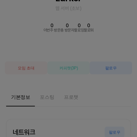
웹 서버
(
초보
)
0
0
0
0
이번주 방문
총 방문자
팔로잉
팔로워
모임 초대
커피챗
(
3
P)
팔로우
기본정보
포스팅
프로챗
네트워크
팔로우