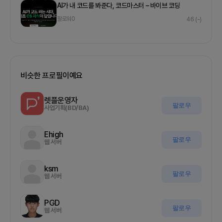
AI가 내 코드를 봐준다, 코드마스터 – 바이브 코딩
팔로워
0
46
(-)
비슷한 프로필이예요
렛플운영자
팔로우
사업기획(BD/BA)
Ehigh
팔로우
웹 서버
ksm
팔로우
웹 서버
PGD
팔로우
웹 서버