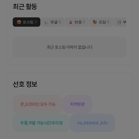
최근 활동
포스팅
0
댓글
0
반응
0
모임
0
부스
0
최근 포스팅 이력이 없습니다
선호 정보
온,오프라인 모두 가능
지역무관
주중,주말 가능
시간대 미정
no_interest_info