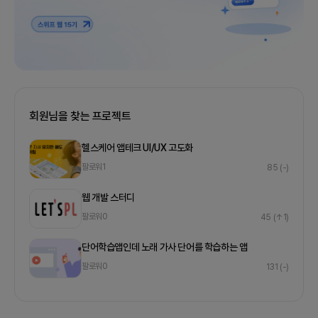
회원님을 찾는 프로젝트
헬스케어 앱테크 UI/UX 고도화
팔로워
1
85
(-)
웹 개발 스터디
팔로워
0
45
(↑1)
단어학습앱인데 노래 가사 단어를 학습하는 앱
팔로워
0
131
(-)