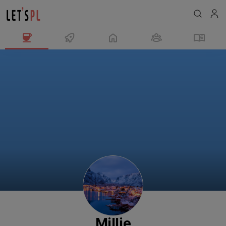
Millie
님
의
프
로
필
Millie