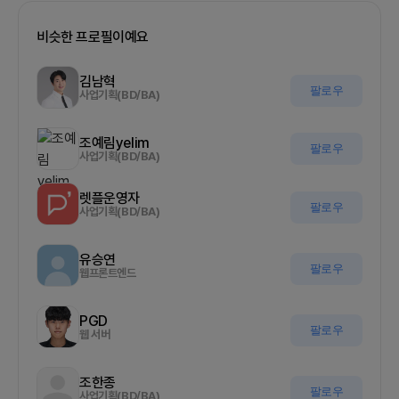
비슷한 프로필이예요
김남혁
팔로우
사업기획(BD/BA)
조예림yelim
팔로우
사업기획(BD/BA)
렛플운영자
팔로우
사업기획(BD/BA)
유승연
팔로우
웹프론트엔드
PGD
팔로우
웹 서버
조한종
팔로우
사업기획(BD/BA)