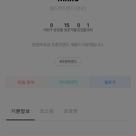
웹프론트엔드
(
초보
)
0
15
0
1
이번주 방문
총 방문자
팔로잉
팔로워
안녕하세요! 프론트엔드 개발자 지망생입니다.
#프론트엔드
모임 초대
커피챗
(
1
P)
팔로우
기본정보
포스팅
프로챗