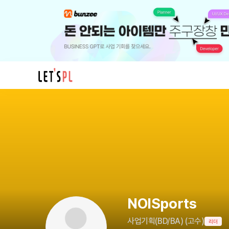
NOISports
님
의
프
로
필
NOISports
사업기획(BD/BA)
(
고수
)
리더