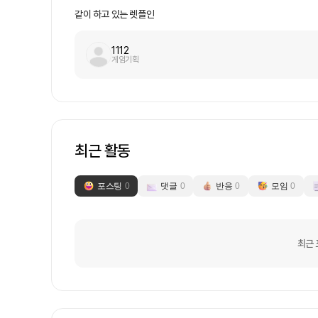
는 스포츠라고 생각해, 스포츠 선수들을 대
같이 하고 있는 렛플인
면 일반인들 대상으로 점차 넓혀나갈 예정
하는 분은 NOI와 함께 해주세요 😊문의사항:https:/
1112
임 방식 ✔ 회의는 1주일에 1-2번 Zoo
게임기획
교)으로 진행합니다!✔ 커뮤니케이션 및 협업
리/마케팅 전문가✔축구 선출 코치 / 연세대
NOI CTO✔통계학과 출신 빅데이터 분석가✔A
트 개발자✔ 주요업무- NOI 웹페이지 개발- 
Javascript, Front-end, Webpack,
👨‍🎨UI/UX 디자이너✔ 주요업무- NO
최근 활동
술- Figma, Adobe XD, Zeplin 등
추신 분✔ 우대 사항- 스포츠를 좋아하고 즐
있거나 관심이 많으신 분
포스팅
0
댓글
0
반응
0
모임
0
최근 