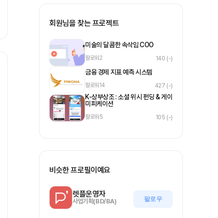
회원님을 찾는 프로젝트
미술의 달콤한 속삭임 COO
팔로워
2
140
(-)
금융 경제 지표 예측 시스템
팔로워
14
427
(-)
K-상부상조 : 소셜 위시 펀딩 & 게이
미피케이션
팔로워
5
105
(-)
비슷한 프로필이예요
렛플운영자
팔로우
사업기획(BD/BA)