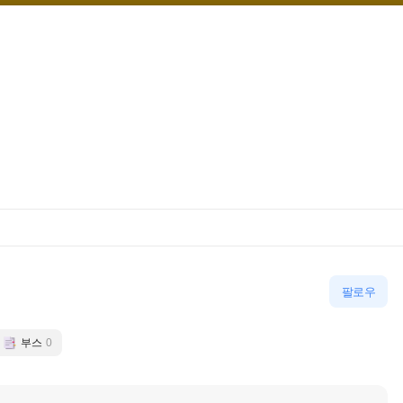
팔로우
부스
0