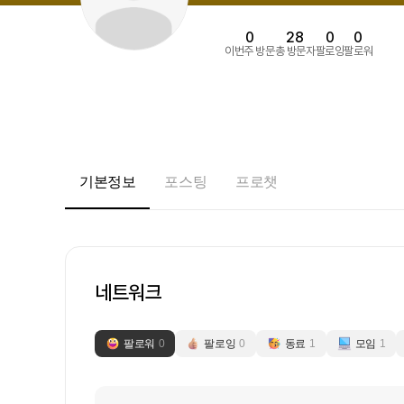
0
28
0
0
이번주 방문
총 방문자
팔로잉
팔로워
기본정보
포스팅
프로챗
네트워크
팔로워
0
팔로잉
0
동료
1
모임
1