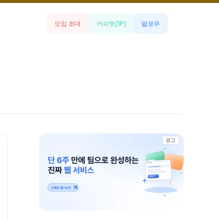
모임 초대
커피챗
(
3
P)
팔로우
광고