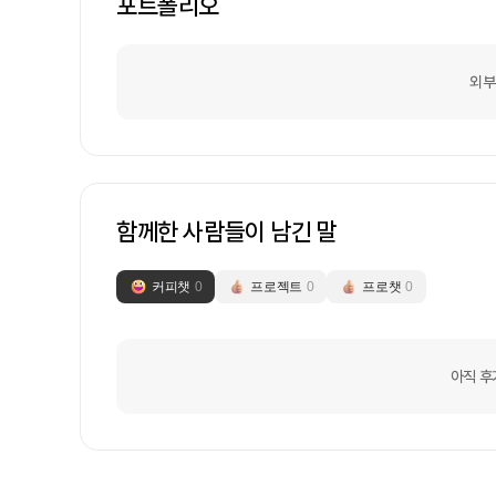
포트폴리오
외부
함께한 사람들이 남긴 말
커피챗
0
프로젝트
0
프로챗
0
아직 후