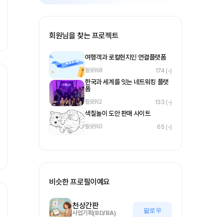
회원님을 찾는 프로젝트
여행객과 로컬현지인 연결플랫폼
팔로워
8
174
(-)
한국과 세계를 잇는 네트워킹 플랫
폼
팔로워
2
133
(-)
색칠놀이 도안 판매 사이트
팔로워
0
65
(-)
비슷한 프로필이예요
천상간판
팔로우
사업기획(BD/BA)