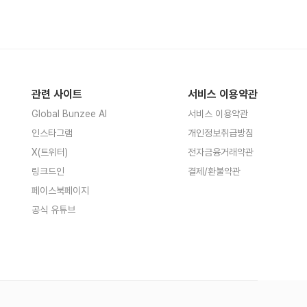
관련 사이트
서비스 이용약관
Global Bunzee AI
서비스 이용약관
인스타그램
개인정보취급방침
X(트위터)
전자금융거래약관
링크드인
결제/환불약관
페이스북페이지
공식 유튜브