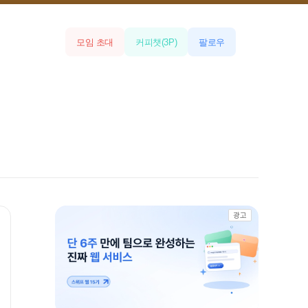
모임 초대
커피챗
(
3
P)
팔로우
광고