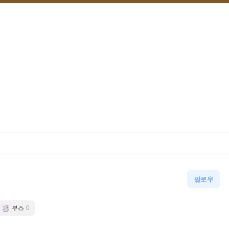
팔로우
부스
0