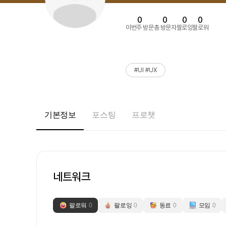
0
0
0
0
이번주 방문
총 방문자
팔로잉
팔로워
#UI #UX
기본정보
포스팅
프로챗
네트워크
팔로워
0
팔로잉
0
동료
0
모임
0