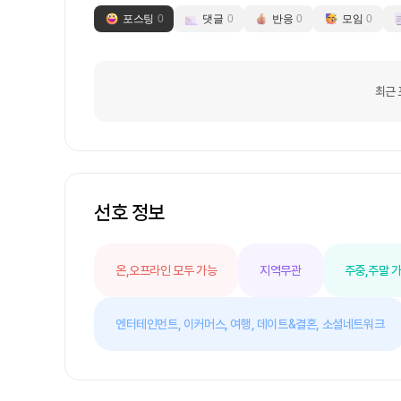
포스팅
0
댓글
0
반응
0
모임
0
최근 
선호 정보
온,오프라인 모두 가능
지역무관
주중,주말 
엔터테인먼트,
이커머스,
여행,
데이트&결혼,
소셜네트워크