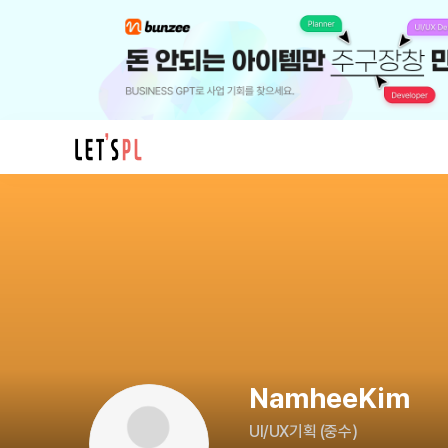
NamheeKim
님
의
프
로
필
NamheeKim
UI/UX기획
(
중수
)