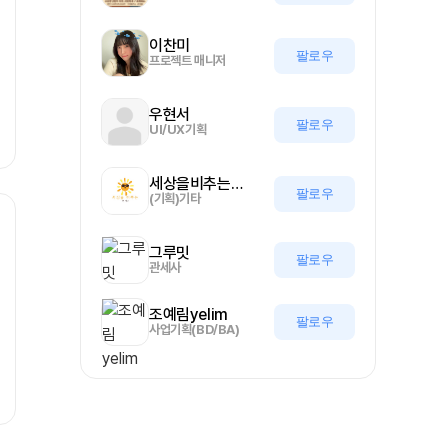
이찬미
팔로우
프로젝트 매니저
우현서
팔로우
UI/UX기획
세상을비추는올기자
팔로우
(기획)기타
그루밋
팔로우
관세사
조예림yelim
팔로우
사업기획(BD/BA)