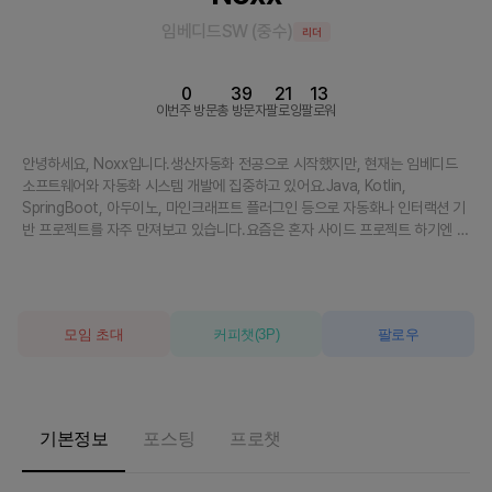
임베디드SW
(
중수
)
리더
0
39
21
13
이번주 방문
총 방문자
팔로잉
팔로워
안녕하세요, Noxx입니다.생산자동화 전공으로 시작했지만, 현재는 임베디드
소프트웨어와 자동화 시스템 개발에 집중하고 있어요.Java, Kotlin,
SpringBoot, 아두이노, 마인크래프트 플러그인 등으로 자동화나 인터랙션 기
반 프로젝트를 자주 만져보고 있습니다.요즘은 혼자 사이드 프로젝트 하기엔 조
금 외로워서 함께 아이디어를 나누고 진짜 '완성'까지 같이 가는 팀을 찾고 있어
요.🛠️ 제가 좋아하는 것:- 기술로 사람 감정을 건드리는 도구 (ex. 감정 다이어
리, AI 피드백)- 자동화 시스템 (ex. 서버 상태 대시보드, 생산설비 모니터링)-
마인크래프트 + AI 같은 실험적인 개발같이 이야기 나눠보고 싶다면 언제든지
모임 초대
커피챗
(
3
P)
팔로우
편하게 연락 주세요 :)
기본정보
포스팅
프로챗