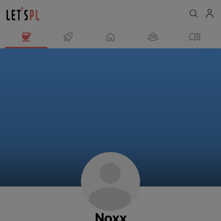
Noxx
님
의
프
로
필
Noxx