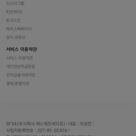
인스타그램
X(트위터)
링크드인
페이스북페이지
공식 유튜브
서비스 이용약관
서비스 이용약관
개인정보취급방침
전자금융거래약관
결제/환불약관
SF34(주식회사 에스에프써티포)
대표 : 이성민
사업자등록번호 : 227-81-25304