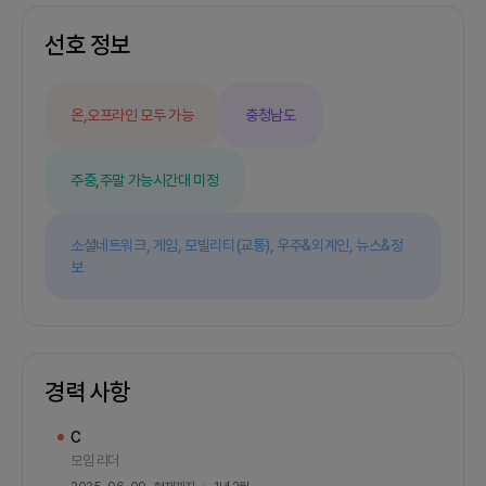
의 연결과 성장”을 실현해보고 싶습니다.- 저는 이프
선호 정보
로젝트에서 • 프로젝트 총괄 리더• 전체 커뮤니티
구조 및 기능 흐름 기획• 실무자–학생 연계 방식 설
계• 초기 핵심 콘텐츠 기획 및 기술적 관점 피드백4.
기타현업자와 대학생이 교류하는 구조에 관심이 많
온,오프라인 모두 가능
충청남도
거나, 단순한 포트폴리오가 아니라 실무적 가치가 있
는 결과물을 만들고 싶은 분이라면 꼭 함께하고 싶습
니다.디자이너/기획자/개발자 모두 환영하며, 기획
주중,주말 가능
시간대 미정
이나 디자인 경험이 적더라도 열정이 있다면 참여 가
능합니다.
소셜네트워크,
게임,
모빌리티(교통),
우주&외계인,
뉴스&정
보
경력 사항
C
모임 리더