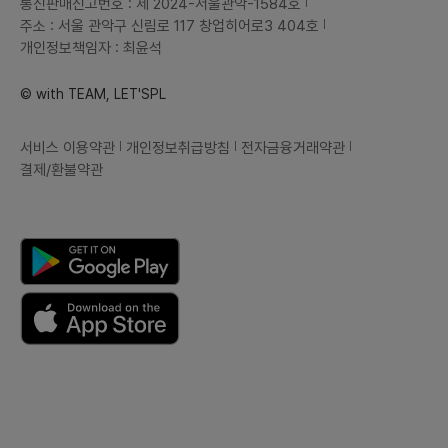
통신판매신고번호 : 제 2024-서울관악-1584호
주소 : 서울 관악구 신림로 117 창업히어로3 404호
개인정보책임자 : 최윤석
© with TEAM, LET'SPL
서비스 이용약관
개인정보취급방침
전자금융거래약관
결제/환불약관