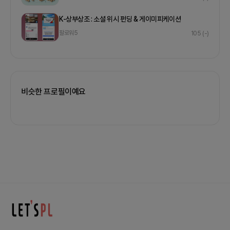
K-상부상조 : 소셜 위시 펀딩 & 게이미피케이션
팔로워
5
105
(-)
비슷한 프로필이예요