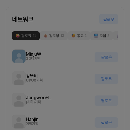
네트워크
팔로우
팔로워
21
팔로잉
13
동료
1
모임
2
부스
MinjuW
팔로우
3D디자인
깅뚜비
팔로우
UI/UX기획
JongwooHan
팔로우
(기획)기타
Hanjin
팔로우
게임기획