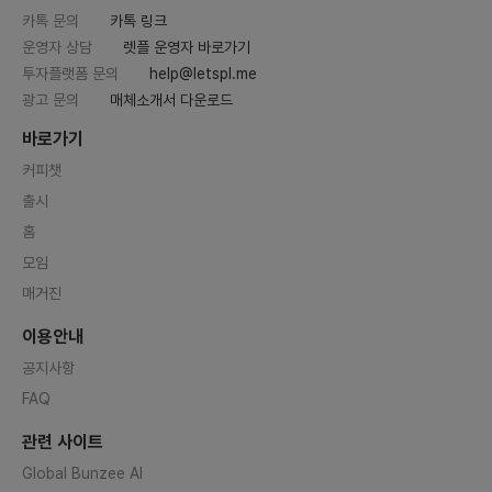
카톡 문의
카톡 링크
운영자 상담
렛플 운영자 바로가기
투자플랫폼 문의
help@letspl.me
광고 문의
매체소개서 다운로드
바로가기
커피챗
출시
홈
모임
매거진
이용안내
공지사항
FAQ
관련 사이트
Global Bunzee AI