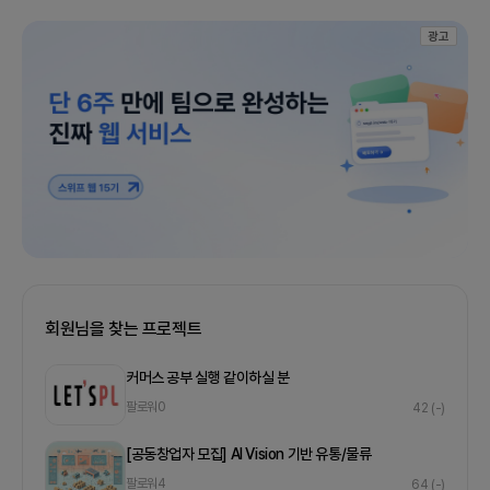
광고
회원님을 찾는 프로젝트
커머스 공부 실행 같이하실 분
팔로워
0
42
(-)
[공동창업자 모집] AI Vision 기반 유통/물류
팔로워
4
64
(-)