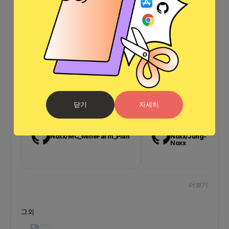
Error – Fetching GitHub contribution data for "Jung-
Noxx" failed.
닫기
자세히
Jung-
Jung-
Noxx/MC_MineFarm_Planning
Noxx/Jung-
Noxx
더보기
그 외