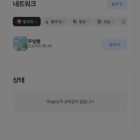
네트워크
팔로우
팔로워
1
팔로잉
0
동료
0
모임
0
부스
0
무빙햄
팔로우
프로젝트 매니저
상태
Ongs님의 상태값이 없습니다