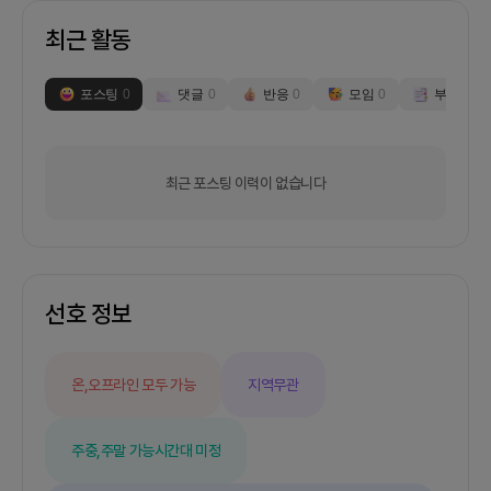
최근 활동
포스팅
0
댓글
0
반응
0
모임
0
부스
0
최근 포스팅 이력이 없습니다
선호 정보
온,오프라인 모두 가능
지역무관
주중,주말 가능
시간대 미정