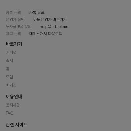
카톡 문의
카톡 링크
운영자 상담
렛플 운영자 바로가기
투자플랫폼 문의
help@letspl.me
광고 문의
매체소개서 다운로드
바로가기
커피챗
출시
홈
모임
매거진
이용안내
공지사항
FAQ
관련 사이트