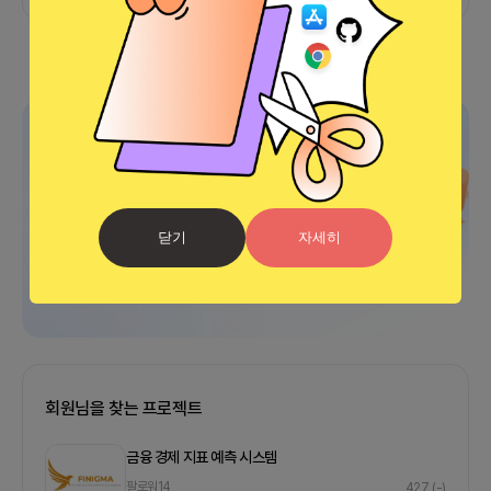
광고
닫기
자세히
회원님을 찾는 프로젝트
금융 경제 지표 예측 시스템
팔로워
14
427
(-)