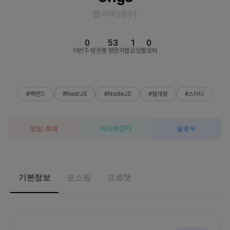
웹 서버
(
중수
)
0
53
1
0
이번주 방문
총 방문자
팔로잉
팔로워
#백엔드
#NestJS
#NodeJS
#웹개발
#스터디
모임 초대
커피챗
(
1
P)
팔로우
기본정보
포스팅
프로챗