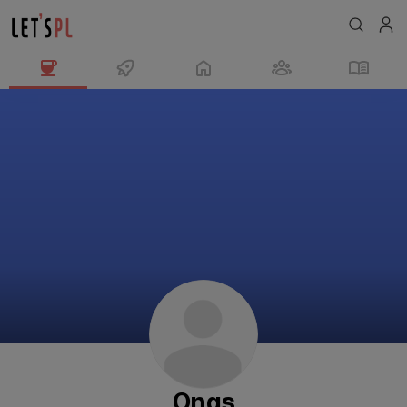
Ongs
님
의
프
로
필
Ongs