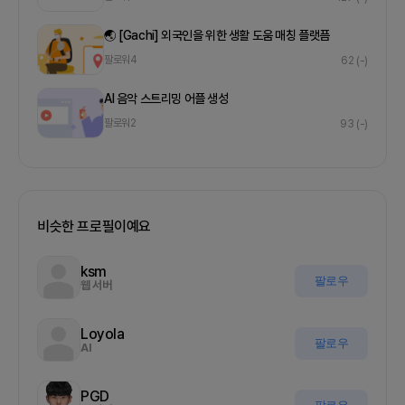
🌏 [Gachi] 외국인을 위한 생활 도움 매칭 플랫픔
팔로워
4
62
(-)
AI 음악 스트리밍 어플 생성
팔로워
2
93
(-)
비슷한 프로필이예요
ksm
팔로우
웹 서버
Loyola
팔로우
AI
PGD