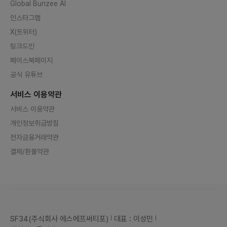
Global Bunzee AI
인스타그램
X(트위터)
링크드인
페이스북페이지
공식 유튜브
서비스 이용약관
서비스 이용약관
개인정보취급방침
전자금융거래약관
결제/환불약관
SF34(주식회사 에스에프써티포)
대표 : 이성민