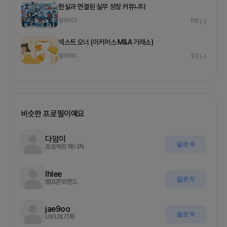
현실과 연결된 실무 성장 커뮤니티
팔로워
3
119
(-)
넥스트 오너 (이커머스 M&A 거래소)
팔로워
0
92
(-)
비슷한 프로필이예요
다암이
팔로우
프로젝트 매니저
Ihlee
팔로우
웹프론트엔드
jae9oo
팔로우
UI/UX기획