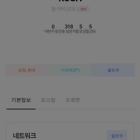
웹 서버
(
초보
)
리더
0
318
5
5
이번주 방문
총 방문자
팔로잉
팔로워
모임 초대
커피챗
(
1
P)
팔로우
기본정보
포스팅
프로챗
네트워크
팔로우