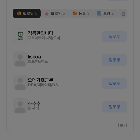
팔로워
5
팔로잉
5
동료
3
모임
2
부스
0
김동환입니다
팔로우
프로덕트 매니저/오너
lisboa
팔로우
웹프론트엔드
오메가호근몬
팔로우
DBA/빅데이터/DS
추추추
팔로우
웹 서버
더보기