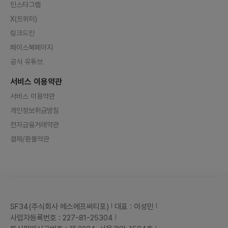
인스타그램
X(트위터)
링크드인
페이스북페이지
공식 유튜브
서비스 이용약관
서비스 이용약관
개인정보취급방침
전자금융거래약관
결제/환불약관
SF34(주식회사 에스에프써티포)
대표 : 이성민
사업자등록번호 : 227-81-25304