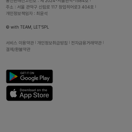
통신판매신고번호 : 제 2024-서울관악-1584호
주소 : 서울 관악구 신림로 117 창업히어로3 404호
개인정보책임자 : 최윤석
© with TEAM, LET'SPL
서비스 이용약관
개인정보취급방침
전자금융거래약관
결제/환불약관