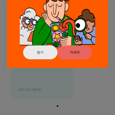
함께한 사람들이 남긴 말
커피챗
1
프로젝트
0
프로챗
0
좋아용 ㅎㅂㅎ
닫기
자세히
22.11.29
도착한 후기