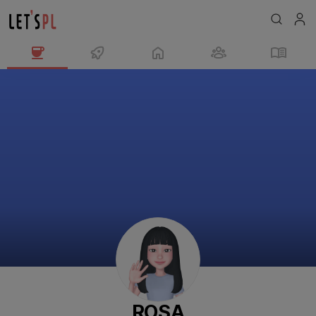
ROSA
님
의
프
로
필
ROSA