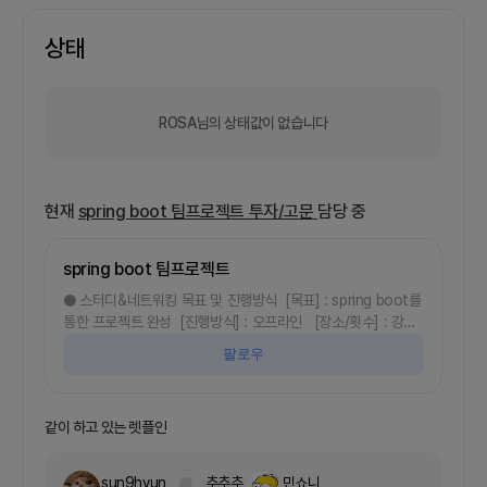
상태
ROSA님의 상태값이 없습니다
현재
spring boot 팀프로젝트
투자/고문
담당 중
spring boot 팀프로젝트
● 스터디&네트워킹 목표 및 진행방식 [목표] : spring boot를
통한 프로젝트 완성 [진행방식] : 오프라인 [장소/횟수] : 강남
신도림 당산 영등포 / 주 5회 [기간] : 1개월 ● 참여 조건 [지
팔로우
식수준] : 해당 언어에 대한 지식이 조금 있으셨으면 합니다. [참
여회비] 매 모임마다 2만원의 회비가 있습니다 [기타] 오프라인
모임에 문제가 없는 분이시면 더욱 좋겠습니다
같이 하고 있는 렛플인
sun9hyun
추추추
민쇼니