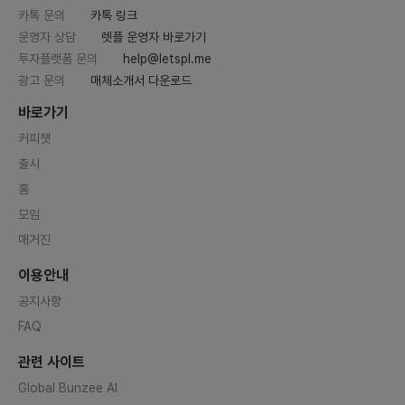
카톡 문의
카톡 링크
운영자 상담
렛플 운영자 바로가기
투자플랫폼 문의
help@letspl.me
광고 문의
매체소개서 다운로드
바로가기
커피챗
출시
홈
모임
매거진
이용안내
공지사항
FAQ
관련 사이트
Global Bunzee AI