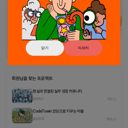
광고
닫기
자세히
회원님을 찾는 프로젝트
현실과 연결된 실무 성장 커뮤니티
팔로워
3
119
(-)
CodeTown 코딩으로 키우는 마을
팔로워
15
169
(-)