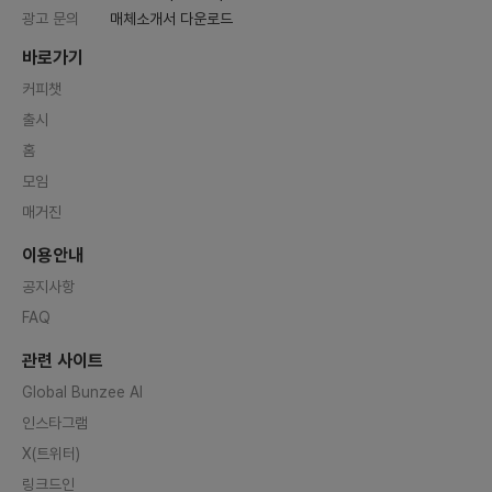
광고 문의
매체소개서 다운로드
바로가기
커피챗
출시
홈
모임
매거진
이용안내
공지사항
FAQ
관련 사이트
Global Bunzee AI
인스타그램
X(트위터)
링크드인