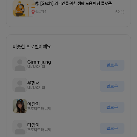
🌏 [Gachi] 외국인을 위한 생활 도움 매칭 플랫픔
팔로워
4
62
(-)
비슷한 프로필이예요
Gimmijung
팔로우
UI/UX기획
우현서
팔로우
UI/UX기획
이찬미
팔로우
프로젝트 매니저
다암이
팔로우
프로젝트 매니저