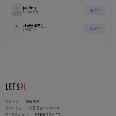
jae9oo
팔로우
UI/UX기획
세상을비추는올기자
팔로우
(기획)기타
카톡 문의
카톡 링크
운영자 상담
렛플 운영자 바로가기
투자플랫폼 문의
help@letspl.me