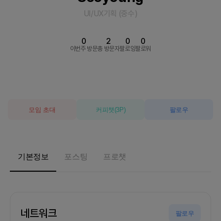
UI/UX기획
(
중수
)
0
2
0
0
이번주 방문
총 방문자
팔로잉
팔로워
모임 초대
커피챗
(
3
P)
팔로우
기본정보
포스팅
프로챗
네트워크
팔로우