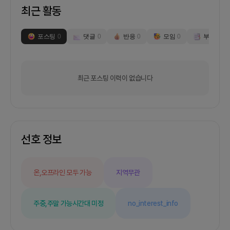
최근 활동
포스팅
0
댓글
0
반응
0
모임
0
부스
0
최근 포스팅 이력이 없습니다
선호 정보
온,오프라인 모두 가능
지역무관
주중,주말 가능
시간대 미정
no_interest_info