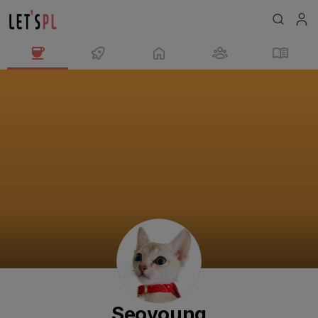
Seoyoung
님
의
프
로
필
Seoyoung