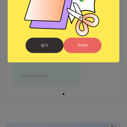
커피챗
1
프로젝트
0
프로챗
0
친절하십니다 :)
닫기
자세히
23.09.15
도착한 후기
광고