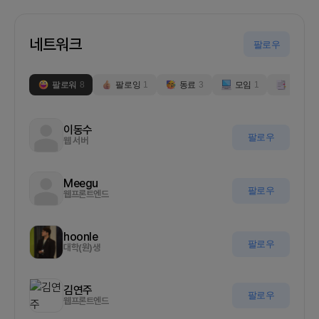
네트워크
팔로우
팔로워
8
팔로잉
1
동료
3
모임
1
부스
0
이동수
팔로우
웹 서버
Meegu
팔로우
웹프론트엔드
hoonle
팔로우
대학(원)생
김연주
팔로우
웹프론트엔드