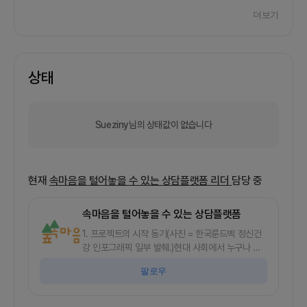
더보기
상태
Sueziny님의 상태값이 없습니다
현재
속마음을 털어놓을 수 있는 상담플랫폼
리더
담당 중
속마음을 털어놓을 수 있는 상담플랫폼
1. 프로젝트의 시작 동기(사진 = 한국룬드벡 정신건
강 인포그래픽 일부 발췌.)현대 사회에서 누구나 마
음의 상처 하나쯤은 가지고 있잖아요?저도 있습니
팔로우
다. 그런데 주변에 쉽게 털어놓기가 편하진 않았습니
다. 상대방이 자신을 감정 쓰레기통으로 여긴다고 오
해할까봐 혹은 얼굴을 아는 지인에게는 털어놓기 민