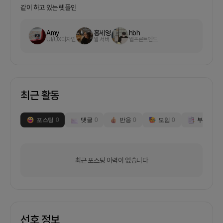
망하거나 등등다양한 이유로 여러 많은 고민들을 혼
같이 하고 있는 렛플인
자서 묻어두기도 했습니다. 전문 상담 센터도 알아봤
지만 주머니 사정이 넉넉하지 않은 자취생으로서는
Amy
홍세영
hbh
부담되는 비용이었습니다.저는 직장에서 데이터 분
UI/UX디자인
웹 서버
웹프론트엔드
석 업무를 하던 중 심리 상담 센터에서 내담자와 상
담사의 상담 과정이 영상으로 담긴 자료들을 접하게
되었습니다. 그 영상들을 보며 느낀 것은 들어주는
사람이 있다는 그 자체만으로도 상대방은 큰 위로가
될 수가 있다는 것입니다. 전문 상담사가 아니더라도
최근 활동
평범한 누군가가 내 이야기를 들어준다면 그것 또한
나에게 큰 심리적 위안이 될 수 있겠다고 생각했습니
다.- 만들고자 하는 서비스에 대해 알려주세요삭막
포스팅
0
댓글
0
반응
0
모임
0
부스
0
한 2030세대의 마음에 단비를 내려줄 수 있는 서비
스우리를 힘들게 하는 것들은 어쩌면 현재 우리의 마
음일 수도 있습니다.마음이 치유된다면, 위로 받는다
면, 누군가가 공감을 해주고 귀기울여 들어준다면 잃
최근 포스팅 이력이 없습니다
어버린 열정도 용기도 조금은 되찾을 수 있지 않을까
요?&lt;숲속마음&gt;은 전문 상담사부터 일반인들
까지 넒은 범위의 사람들 중 내 이야기를 들어줄 누
군가를 찾아주는 웹서비스입니다.높은 가격을 내고
서라도 전문인과 상담을 할 수도 있고 저렴한 가격으
로 비전문인 일반인에게 내 마음을 터 놓을 수 있도
선호 정보