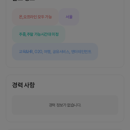
록 상담사와 내담자를 연결해주는 서비스죠:D불안
한 심리에 대한 상담, 연애 고수의 재회 상담, 커리어
상담 등 다양한 상담을 통해 2030세대의 마음 속 고
온,오프라인 모두 가능
서울
민을 털어놓을 수 있는 풀숲 사이의 광장과도 같은
서비스를 꿈꾸고 있습니다.평범해 보이지만 비범한
사람들을 만드는 서비스우리 주변에 평범하지만 다
주중,주말 가능
시간대 미정
른이들의 이야기를 잘 들어주는 그런 따듯한 사람들
이 능력을 펼칠 수 있는 서비스가 필요하다고 생각해
요.&lt;숲속마음&gt; 에서는 그런 사람들이 마음껏
교육&HR,
O2O,
여행,
공유서비스,
엔터테인먼트
자신의 능력을 펼치며 보람을 느낄 수 있도록 도와드
립니다.- 어떤 사용자들을 타겟하고 있는지 적어주
세요사용자는 크게 두 부류(내담자와 상담사)로 나눠
집니다.내담자- 경제적인 여유가 없지만 부담 없이
고민을 털어 놓을 사람이 필요 20-30대- 문제의 해
결보다는 내 이야기를 들어줄 누군가가 필요한
경력 사항
2030- 현재 자신의 고민에 대한 조언을 해줄 수 있
는 지인이 없는 2030- 상담을 받고 싶지만 전문 상
담 센터는 가격 부담으로 이용하기 망설여지는
경력 정보가 없습니다.
2030상담사- 타인의 걱정이나 이야기를 잘 들어주
는 사람- 누군가의 이야기에 공감을 너무나도 잘해
주는 사람- 자신의 이런 따뜻한 능력을 통해서 돈을
벌고 싶은 사람2. 회의 진행/모임 방식- 1주에 몇번
정도 회의나 모임을 진행할 계획인가요?일주일에 1-