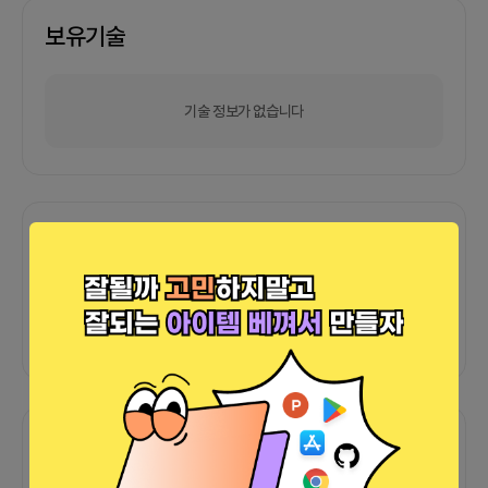
2회 정도 회의가 있습니다:-)- 온/오프라인 회의 진
보유기술
행시 진행방식을 적어주세요보통 디스코드를 이용한
비대면 회의를 하고 한달에 한번 정도는 오프라인으
로 서울에서 만나 진행할 예정입니다.3. 그외 자유기
재저희 팀 이름은 마인드크래프터입니다.더 나은 세
기술 정보가 없습니다
상을 위한 서비스를 만들기 위해 뭉친 팀 마인드크래
프터에 합류하셔서 즐겁고 뿌듯한 사이드 프로젝트
함께 진행해요:D현재 팀원의 구성은 아래와 같습니
다.기획자 1명기획겸 디자이너 1명백엔드 2명프론트
1명프로젝트 진행 상황은 개발 단계 이제 막 시작했
포트폴리오
습니다.DB설계와 기획 부분이 약간 수정되어가고
있지만 방향성은 잡아놔서 합류하시면 아마 바로 작
업하실 수 있으실거에요!내부 갈등 없고 평화로운 분
위기 속에서 진행하고 있습니다:-)자신이 맡은 분야
외부 연동 정보가 없습니다
외에 참여하고 싶은 부분에 대해서 자유롭게 참여하
실 수 있습니다.2년 이상의 경력이 있는 분이면 무조
건 환영입니다:)부족하다고 생각되더라도 공부하면
서 해보고 싶은 분들도 환영입니다!
함께한 사람들이 남긴 말