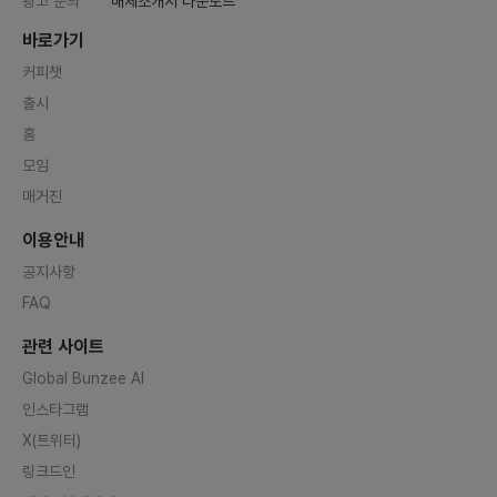
광고 문의
매체소개서 다운로드
바로가기
커피챗
출시
홈
모임
매거진
이용안내
공지사항
FAQ
관련 사이트
Global Bunzee AI
인스타그램
X(트위터)
링크드인