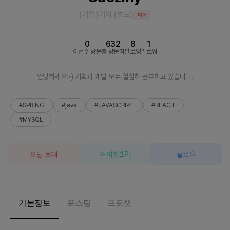
(기획)기타
(
초보
)
리더
0
632
8
1
이번주 방문
총 방문자
팔로잉
팔로워
안녕하세요:-) 기획과 개발 모두 열심히 공부하고 있습니다.
#SPRING
#java
#JAVASCRIPT
#REACT
#MYSQL
모임 초대
커피챗
(
1
P)
팔로우
기본정보
포스팅
프로챗