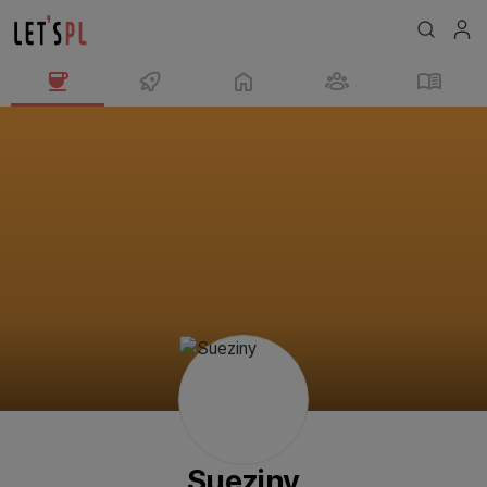
Sueziny
님
의
프
로
필
Sueziny