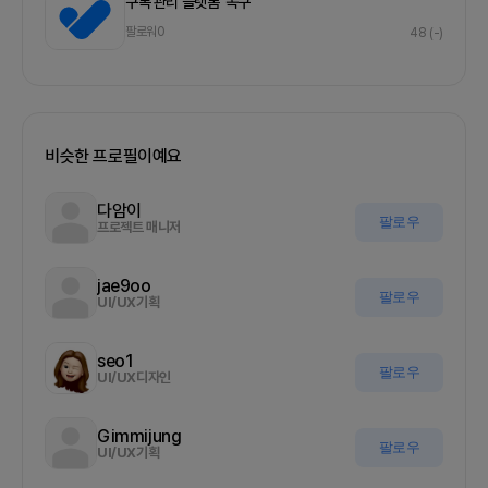
구독 관리 플랫폼 ‘똑구’
팔로워
0
48
(-)
비슷한 프로필이예요
다암이
팔로우
프로젝트 매니저
jae9oo
팔로우
UI/UX기획
seo1
팔로우
UI/UX디자인
Gimmijung
팔로우
UI/UX기획