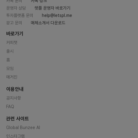
카톡 문의
카톡 링크
운영자 상담
렛플 운영자 바로가기
투자플랫폼 문의
help@letspl.me
광고 문의
매체소개서 다운로드
바로가기
커피챗
출시
홈
모임
매거진
이용안내
공지사항
FAQ
관련 사이트
Global Bunzee AI
인스타그램