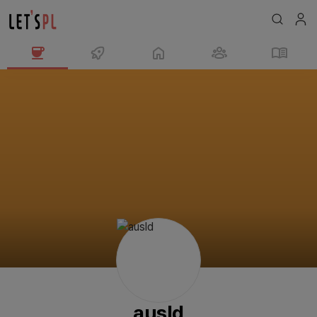
ausld
님
의
프
로
필
ausld