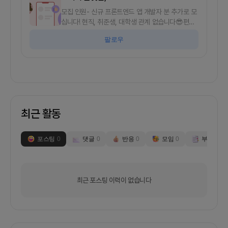
모집 인원- 신규 프론트엔드 앱 개발자 분 추가로 모
십니다! 현직, 취준생, 대학생 관계 없습니다😎편하
게 연락주세요😄😄- 안드로이드 앱으로 진행할 예
팔로우
정이고 개발 경험이 있으시면 더 좋아요EcoLink♻
저희 팀 이름은EcoLink라고 하며 제로웨이스트 소
비 체인을 위한 서비스인Map:Zero를 개발했습니
다.이제는 새로운 아이디어 [스터디 플랫폼, JOIN]
으로 서비스 모델을 기획중입니다!스터디 플랫폼
JOIN✏️저희 서비스는 스터디를 구하는 과정에서 사
용자가 느끼는 불편함을 개선하기 위해 만들어진 앱
최근 활동
기반 서비스입니다. 스터디장은 믿을만한 팀원을 쉽
게 구하고, 스터디원은 믿을 수 있는 스터디를 쉽게
구하는 선순환 구조를 만들고자 합니다.현재 주요 기
포스팅
0
댓글
0
반응
0
모임
0
부스
0
능은 다음과 같습니다.- 맞춤 스터디 추천 기능- 내
프로필(등급) 관리- 내 스터디 관리- 스터디 탐색- 스
터디 개설📚History- 얼마 전 맵투제로(지난 프로
젝트) MVP를 완성했고 실제 현재 웹상에 배포되어
최근 포스팅 이력이 없습니다
있는 상태입니다.(비용 문제로 일시 중단 상태입니
다.)- MVP 완성 후 팀 내부에서 회의를 통해 다음과
같은 사항이 결정되었습니다.- 기존 서비스 모델에
한계를 느껴 확실한 컨셉 전환이 필요- 새로운 서비
스 기획 → 스터디 플랫폼저희가 찾는 크루는요..-