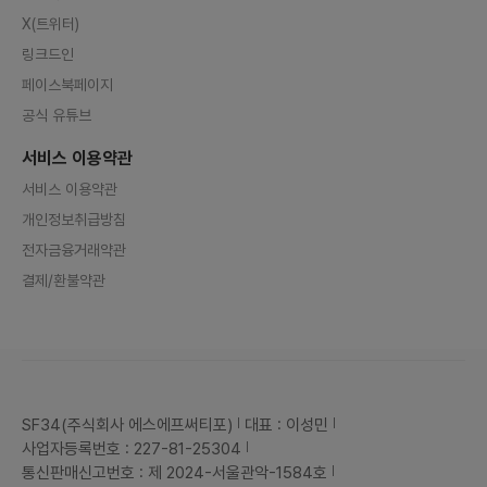
X(트위터)
링크드인
페이스북페이지
공식 유튜브
서비스 이용약관
서비스 이용약관
개인정보취급방침
전자금융거래약관
결제/환불약관
SF34(주식회사 에스에프써티포)
대표 : 이성민
사업자등록번호 : 227-81-25304
통신판매신고번호 : 제 2024-서울관악-1584호