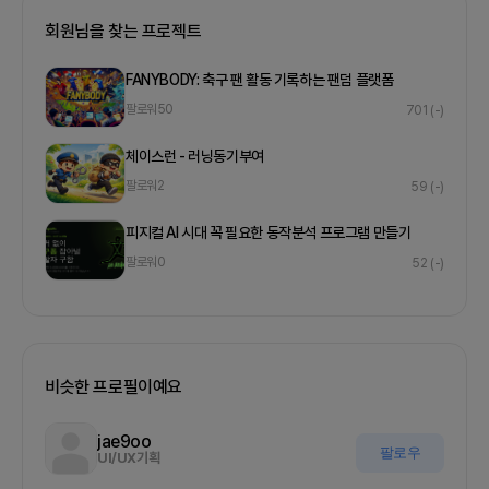
회원님을 찾는 프로젝트
FANYBODY: 축구 팬 활동 기록하는 팬덤 플랫폼
팔로워
50
701
(-)
체이스런 - 러닝동기부여
팔로워
2
59
(-)
피지컬 AI 시대 꼭 필요한 동작분석 프로그램 만들기
팔로워
0
52
(-)
비슷한 프로필이예요
jae9oo
팔로우
UI/UX기획