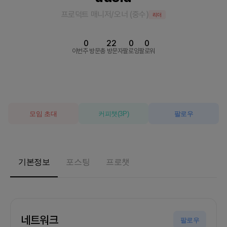
프로덕트 매니저/오너
(
중수
)
리더
0
22
0
0
이번주 방문
총 방문자
팔로잉
팔로워
모임 초대
커피챗
(
3
P)
팔로우
기본정보
포스팅
프로챗
네트워크
팔로우