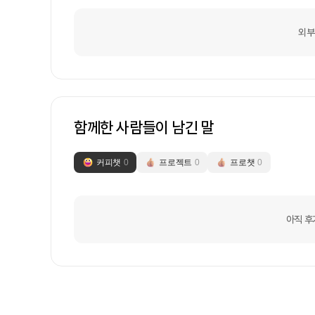
외부
함께한 사람들이 남긴 말
커피챗
0
프로젝트
0
프로챗
0
아직 후