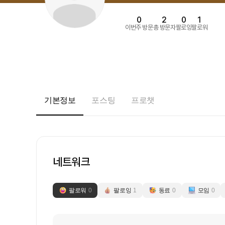
0
2
0
1
이번주 방문
총 방문자
팔로잉
팔로워
기본정보
포스팅
프로챗
네트워크
팔로워
0
팔로잉
1
동료
0
모임
0