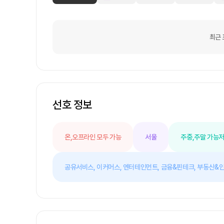
최근 
선호 정보
온,오프라인 모두 가능
서울
주중,주말 가능
저
공유서비스,
이커머스,
엔터테인먼트,
금융&핀테크,
부동산&