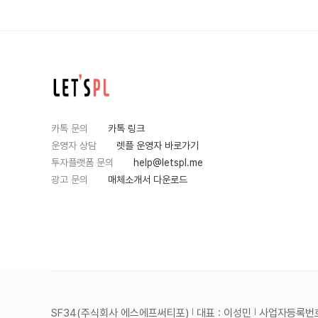
카톡 문의
카톡 링크
운영자 상담
렛플 운영자 바로가기
투자플랫폼 문의
help@letspl.me
광고 문의
매체소개서 다운로드
SF34(주식회사 에스에프써티포)
대표 : 이성민
사업자등록번호 :