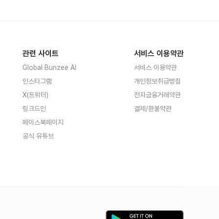
관련 사이트
서비스 이용약관
Global Bunzee AI
서비스 이용약관
인스타그램
개인정보취급방침
X(트위터)
전자금융거래약관
링크드인
결제/환불약관
페이스북페이지
공식 유튜브