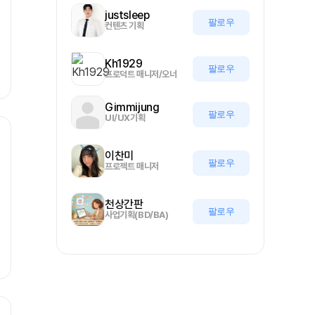
justsleep
팔로우
컨텐츠 기획
Kh1929
팔로우
프로덕트 매니저/오너
Gimmijung
팔로우
UI/UX기획
이찬미
팔로우
프로젝트 매니저
천상간판
팔로우
사업기획(BD/BA)