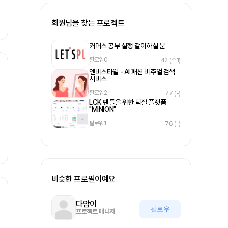
회원님을 찾는 프로젝트
커머스 공부 실행 같이하실 분
팔로워
0
42
(↑1)
엔비스타일 - AI 패션 비주얼 검색
서비스
팔로워
2
77
(-)
LCK 팬들을 위한 덕질 플랫폼
"MINION"
팔로워
1
76
(-)
비슷한 프로필이예요
다암이
팔로우
프로젝트 매니저