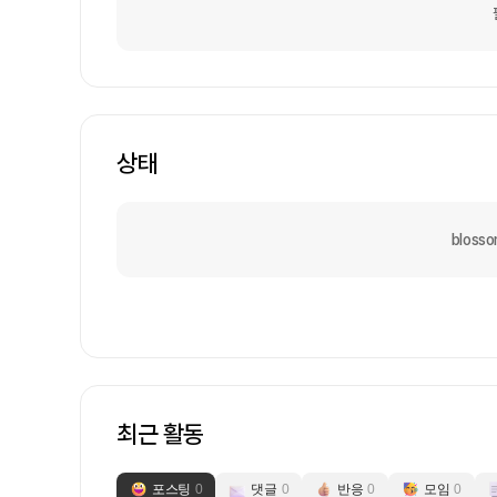
상태
blos
최근 활동
포스팅
0
댓글
0
반응
0
모임
0