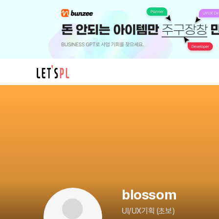
blossom
님
의
프
로
필
blossom
UI/UX기획
(
초보
)