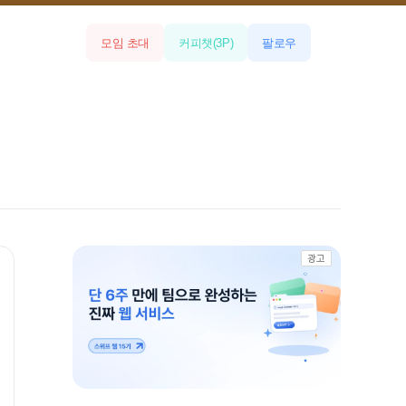
모임 초대
커피챗
(
3
P)
팔로우
광고