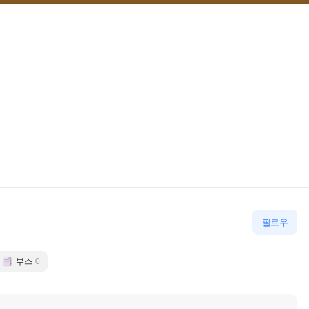
팔로우
부스
0