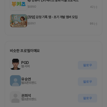
📚 영유아 인터렉티브 동화 어플 프로젝트
팔로워
0
42
(-)
[창업] 감정 기록 앱 - 초기 개발 멤버 모집
팔로워
1
86
(-)
비슷한 프로필이예요
PGD
팔로우
웹 서버
유승연
팔로우
웹프론트엔드
권희석
팔로우
웹프론트엔드