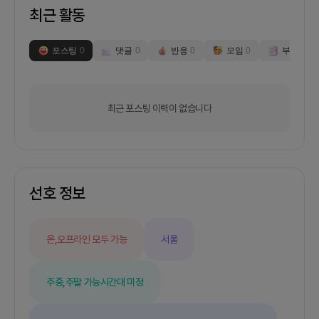
최근 활동
포스팅
0
댓글
0
반응
0
모임
0
부스
0
최근 포스팅 이력이 없습니다
선호 정보
온,오프라인 모두 가능
서울
주중,주말 가능
시간대 미정