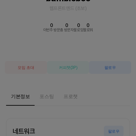
웹프론트엔드
(
초보
)
0
0
0
0
이번주 방문
총 방문자
팔로잉
팔로워
모임 초대
커피챗
(
3
P)
팔로우
기본정보
포스팅
프로챗
네트워크
팔로우