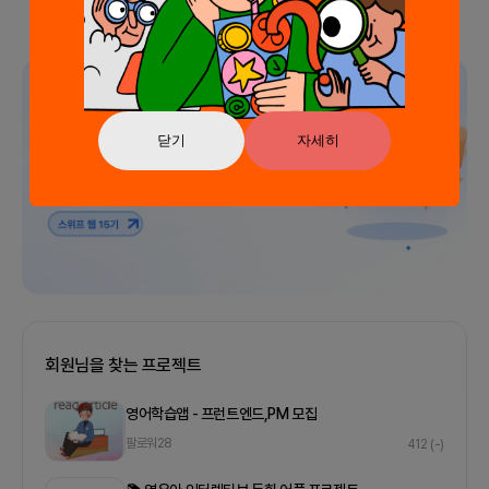
광고
닫기
자세히
회원님을 찾는 프로젝트
영어학습앱 - 프런트엔드,PM 모집
팔로워
28
412
(-)