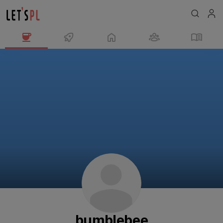
bumblebee
님
의
프
로
필
bumblebee