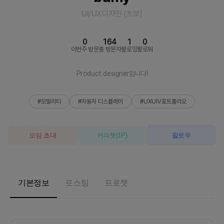
UI/UX디자인
(
초보
)
0
164
1
0
이번주 방문
총 방문자
팔로잉
팔로워
Product designer입니다!
#모빌리티
#자동차 디스플레이
#UXUIV포트폴리오
모임 초대
커피챗
(
1
P)
팔로우
기본정보
포스팅
프로챗