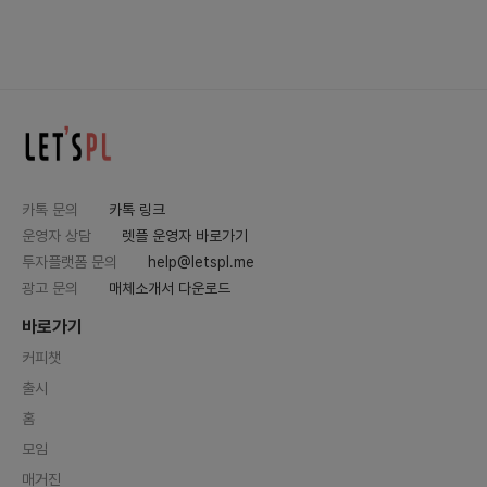
카톡 문의
카톡 링크
운영자 상담
렛플 운영자 바로가기
투자플랫폼 문의
help@letspl.me
광고 문의
매체소개서 다운로드
바로가기
커피챗
출시
홈
모임
매거진