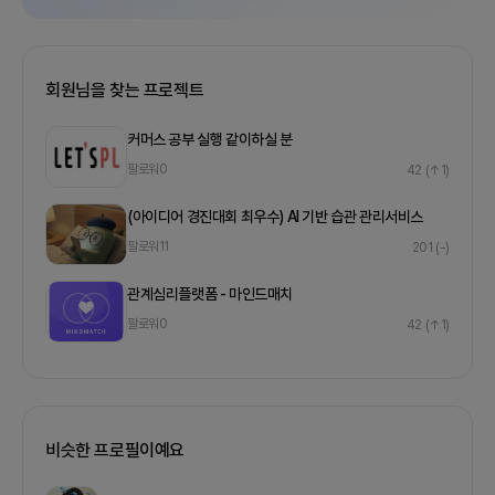
회원님을 찾는 프로젝트
커머스 공부 실행 같이하실 분
팔로워
0
42
(↑1)
(아이디어 경진대회 최우수) AI 기반 습관 관리서비스
팔로워
11
201
(-)
관계심리플랫폼 - 마인드매치
팔로워
0
42
(↑1)
비슷한 프로필이예요