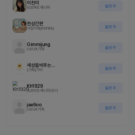
이찬미
팔로우
프로젝트 매니저
천상간판
팔로우
사업기획(BD/BA)
Gimmijung
팔로우
UI/UX기획
세상을비추는올기자
팔로우
(기획)기타
Kh1929
팔로우
프로덕트 매니저/오너
jae9oo
팔로우
UI/UX기획