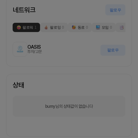
네트워크
팔로우
팔로워
1
팔로잉
0
동료
0
모임
0
부스
0
OASIS
팔로우
투자/고문
상태
bumy님의 상태값이 없습니다