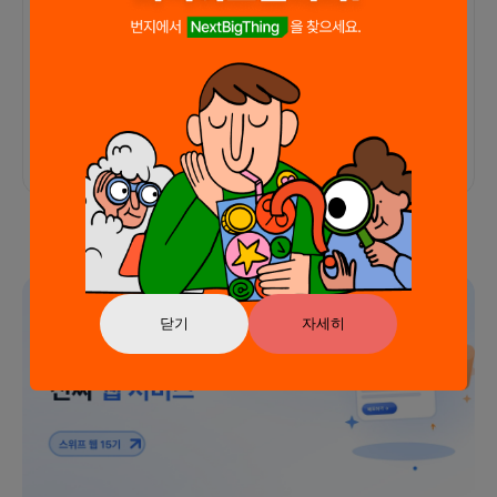
커피챗
0
프로젝트
0
프로챗
0
아직 후기가 도착하지 않았습니다
광고
닫기
자세히