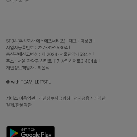
결제/환불약관
SF34(주식회사 에스에프써티포)
대표 : 이성민
사업자등록번호 : 227-81-25304
통신판매신고번호 : 제 2024-서울관악-1584호
주소 : 서울 관악구 신림로 117 창업히어로3 404호
개인정보책임자 : 최윤석
© with TEAM, LET'SPL
서비스 이용약관
개인정보취급방침
전자금융거래약관
결제/환불약관