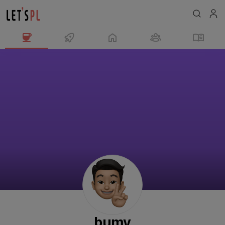
bumy
님
의
프
로
필
bumy