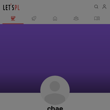
chae
님
의
프
로
필
chae