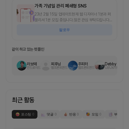
가족 기념일 관리 폐쇄형 SNS
23년 2월 15일 업데이트현재 웹 디자이너 1분과 퍼
블리셔 1분 모집 중입니다.많은 관심 부탁드립니다!
🙇‍♀️-1. 프로젝트의 시작 동기결혼을 하고 나니 챙겨
팔로우
야 하는 가족 기념일이 기하급수적으로 늘었어요.어
르신들은 음력으로 생신을 쇠시는데 매번 날짜를 계
산해서 달력에 체크해두고 놓치지 않도록 신경쓰기
도 번거롭고요.작년 선물은 뭘 드렸더라.. 식사는 뭘
같이 하고 있는 렛플인
했었지.. 겹치면 안 되는데 하는 걱정까지 더해지니
더욱 힘들었어요.음력/양력을 모두 지원하는 가족 기
라보떼
찌후닝
주피터
Debby
념일 관리 서비스를 만들고 싶습니다.가족 구성원별
안드로이드
웹프론트엔드
웹프론트엔드
UI/UX기획
기념일(생일, 결혼기념일 등등)을 입력하고 음력과
양력을 체크하고 알림 주기를 설정하면 매년 행사를
놓치지 않게 알림을 주고사진이나 동영상을 첨부해
서 모아볼 수 있도록 하고 싶어요.혼자만 보는 것이
아니라 가족과 공유하고 싶다면 가족 구성원을 초대
최근 활동
하여 함께 보고 댓글로 소통할 수 있도록 해주고요.
꼭 생물학적 가족일 필요는 없고, 내가 가족이라고
느끼는 가까운 사람들에 대한 기록을 남기고 효율적
포스팅
0
댓글
0
반응
0
모임
0
부스
0
으로 관리하고 싶어하는 30~40대 여성을 타겟으로
합니다. 2. 회의 진행/모임 방식- 1주일 1회 정도 정