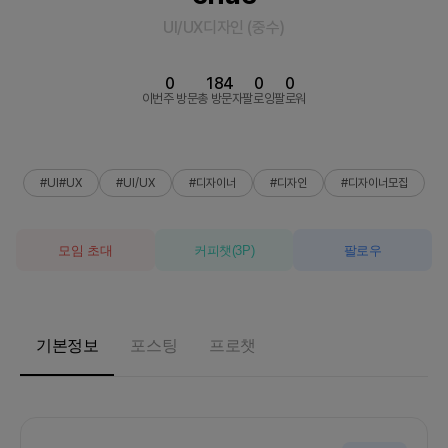
UI/UX디자인
(
중수
)
0
184
0
0
이번주 방문
총 방문자
팔로잉
팔로워
#UI#UX
#UI/UX
#디자이너
#디자인
#디자이너모집
모임 초대
커피챗
(
3
P)
팔로우
기본정보
포스팅
프로챗