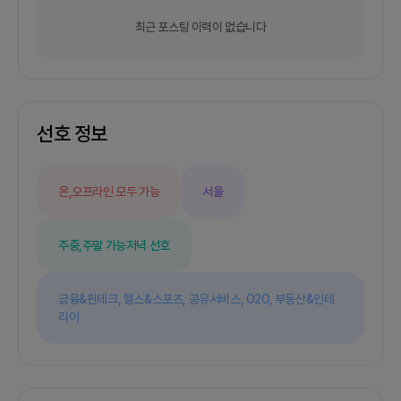
기적으로 회의합니다.- 온라인은 구글밋을 활용하
고, 오프라인은 필요 시 서울스퀘어 위워크 라운지를
최근 포스팅 이력이 없습니다
이용하고자 합니다. 커뮤니케이션은 카카오톡으로
하고요.3. 그외- 프로젝트 진행 상황현재는 1번에 작
성한 내용 정도로 아이디어만 있는 단계입니다.제가
서비스기획자여서 Notion과 Figma 등으로 기획하
고자 합니다.FE파트 웹/iOS/AOS, BE파트까지 모
두 모집하는 것으로 작성했지만 서버나 DB 설계 어
선호 정보
느 정도 아시는 FE파트 한 분야 개발자분만 와주셔
도 가능하다면 바로 시작해 보고 싶어요.- 프로젝트
비용모임 참여를 위한 비용은 걷지 않으려고 해요.하
온,오프라인 모두 가능
서울
지만 프로젝트를 진행하면서 발생하는 실질적인 비
용(AWS 서버비 등등)은 참여 인원이 균등 부담했으
면 합니다 ^^;- 지원 시 요청사항성함, 지원동기, 경
주중,주말 가능
저녁 선호
력 사항(사이드 프로젝트 경험 여부, 현재 재직 사항
등 자유롭게), 있으시다면 프로필 링크 기재 부탁드
립니다.서로 핏이 맞을지 구글밋으로 또는 오프라인
금융&핀테크,
헬스&스포츠,
공유서비스,
O2O,
부동산&인테
으로 커피챗 진행해 봐요. 커피챗 가능하신 일정도
리어
알려주세요.