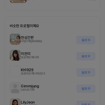
비슷한 프로필이예요
천상간판
팔로우
사업기획(BD/BA)
이찬미
팔로우
프로젝트 매니저
Kh1929
팔로우
프로덕트 매니저/오너
Gimmijung
팔로우
UI/UX기획
LilyJeon
팔로우
UI/UX디자인