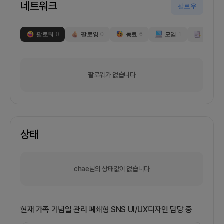
네트워크
팔로우
팔로워
0
팔로잉
0
동료
6
모임
1
부스
0
팔로워가 없습니다
상태
chae님의 상태값이 없습니다
현재
가족 기념일 관리 폐쇄형 SNS
UI/UX디자인
담당 중