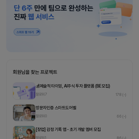
회원님을 찾는 프로젝트
💰예술적 타이밍, AI주식 투자 플랫폼 (BE모집)
팔로워
7
178
(-)
방문자인증 스마트도어벨
팔로워
0
66
(-)
[창업] 감정 기록 앱 - 초기 개발 멤버 모집
팔로워
1
86
(-)