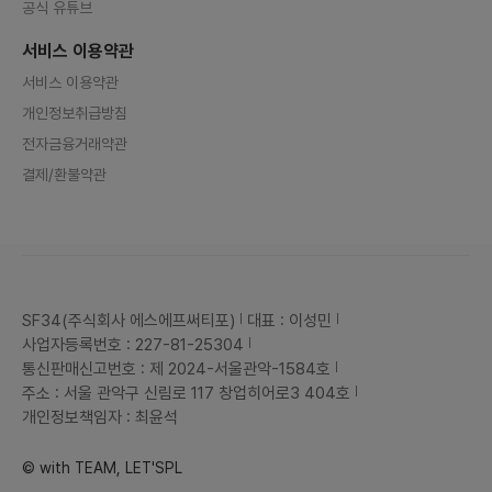
서비스 이용약관
서비스 이용약관
개인정보취급방침
전자금융거래약관
결제/환불약관
SF34(주식회사 에스에프써티포)
대표 : 이성민
사업자등록번호 : 227-81-25304
통신판매신고번호 : 제 2024-서울관악-1584호
주소 : 서울 관악구 신림로 117 창업히어로3 404호
개인정보책임자 : 최윤석
© with TEAM, LET'SPL