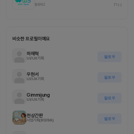
팔로워
2
71
(-)
비슷한 프로필이예요
하재혁
팔로우
UI/UX기획
우현서
팔로우
UI/UX기획
Gimmijung
팔로우
UI/UX기획
천상간판
팔로우
사업기획(BD/BA)