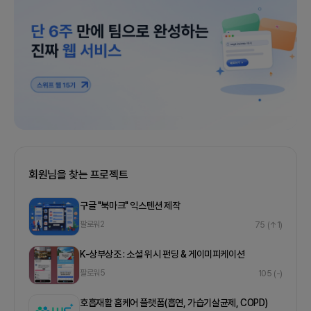
회원님을 찾는 프로젝트
구글 "북마크" 익스텐션 제작
팔로워
2
75
(↑1)
K-상부상조 : 소셜 위시 펀딩 & 게이미피케이션
팔로워
5
105
(-)
호흡재활 홈케어 플랫폼(흡연, 가습기살균제, COPD)