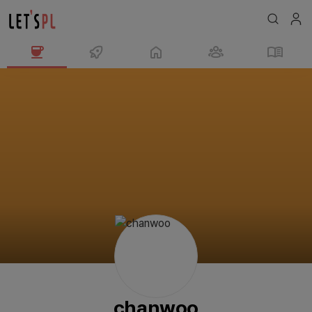
chanwoo
님
의
프
로
필
chanwoo