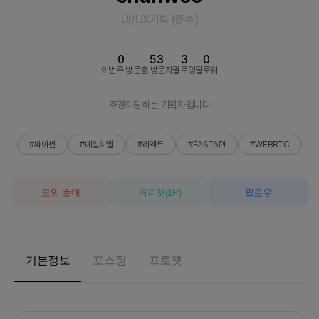
UI/UX기획
(
중수
)
0
53
3
0
이번주 방문
총 방문자
팔로잉
팔로워
주경야딩하는 기획자입니다
#파이썬
#데일리앱
#리액트
#FASTAPI
#WEBRTC
모임 초대
커피챗
(
1
P)
팔로우
기본정보
포스팅
프로챗