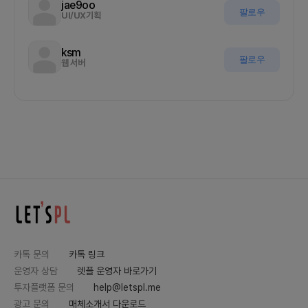
jae9oo
팔로우
UI/UX기획
ksm
팔로우
웹 서버
카톡 문의
카톡 링크
운영자 상담
렛플 운영자 바로가기
투자플랫폼 문의
help@letspl.me
광고 문의
매체소개서 다운로드