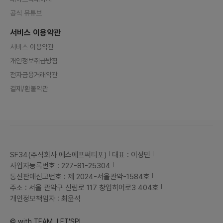
공식 유튜브
서비스 이용약관
서비스 이용약관
개인정보취급방침
전자금융거래약관
결제/환불약관
SF34(주식회사 에스에프써티포)
대표 : 이성민
사업자등록번호 : 227-81-25304
통신판매신고번호 : 제 2024-서울관악-1584호
주소 : 서울 관악구 신림로 117 창업히어로3 404호
개인정보책임자 : 최윤석
© with TEAM, LET'SPL