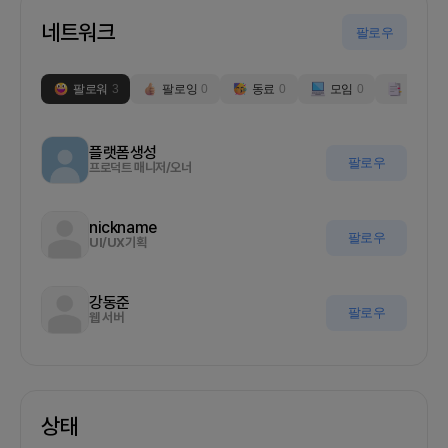
네트워크
팔로우
팔로워
3
팔로잉
0
동료
0
모임
0
부스
0
플랫폼생성
팔로우
프로덕트 매니저/오너
nickname
팔로우
UI/UX기획
강동준
팔로우
웹 서버
상태