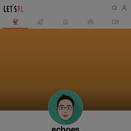
echoes
님
의
프
로
필
echoes