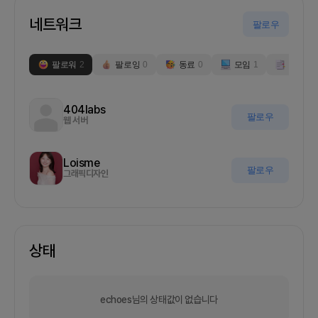
네트워크
팔로우
팔로워
2
팔로잉
0
동료
0
모임
1
부스
0
404labs
팔로우
웹 서버
Loisme
팔로우
그래픽디자인
상태
echoes님의 상태값이 없습니다