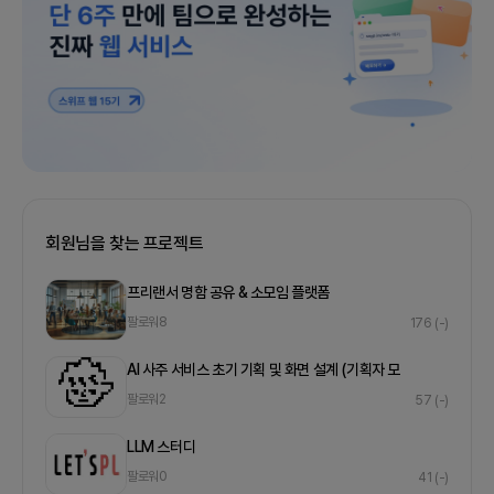
회원님을 찾는 프로젝트
프리랜서 명함 공유 & 소모임 플랫폼
팔로워
8
176
(-)
AI 사주 서비스 초기 기획 및 화면 설계 (기획자 모
팔로워
2
57
(-)
LLM 스터디
팔로워
0
41
(-)