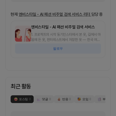
현재
엔비스타일 - AI 패션 비주얼 검색 서비스
리더
담당 중
엔비스타일 - AI 패션 비주얼 검색 서비스
1. 프로젝트의 시작 동기인스타에서 본 옷, 길에서 마
음에 든 옷, 핀터레스트에서 저장한 옷 — 한국 여성
들이 매일 마주치는 "저거 어디 거지?" 순간이 있습
팔로우
니다. 검색해보면 품절, 단종, 해외 브랜드라 못 사는
경우가 대부분입니다. 무신사/29CM 같은 큰 플랫
폼은 "이미 정해진 카탈로그" 안에서 고르는 구조라
이 문제를 못 풉니다. 비주얼 검색 + AI 추천으로 비
슷한 한국 브랜드 옷을 찾아주는 서비스가 비어있어
서 직접 만들고 있습니다.envy.style — AI 기반 한
국 패션 비주얼 검색 + 발견 앱입니다. 이미지 업로
최근 활동
드 또는 텍스트 검색("출근룩", "데이트룩" 등)으로
한국 브랜드 상품을 찾아주고, 한 상품에서 비슷한
스타일로 무한히 점프하며 발견하는 Pinterest
포스팅
0
댓글
0
반응
0
모임
0
부스
0
rabbit hole 패턴입니다. 4월 12일 v1 런칭, 4월
23일 v2 피봇 런칭 후 운영 중입니다.20-30대 한
국 여성, 인스타에서 패션 콘텐츠 자주 보는 사용자,