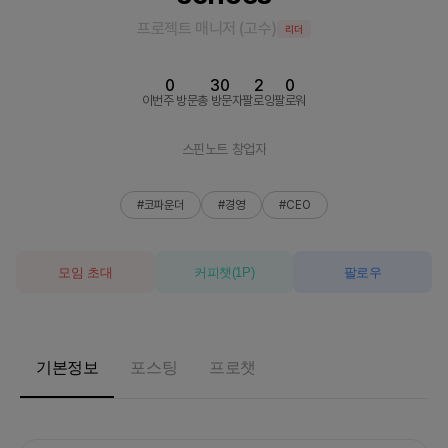
프로젝트 매니저
(
고수
)
리더
0
30
2
0
이번주 방문
총 방문자
팔로잉
팔로워
스핀노트 창업자
#코파운더
#경영
#CEO
모임 초대
커피챗
(
1
P)
팔로우
기본정보
포스팅
프로챗