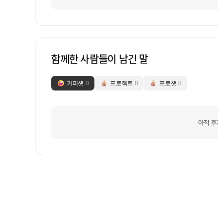
함께한 사람들이 남긴 말
커피챗
0
프로젝트
0
프로챗
0
아직 후