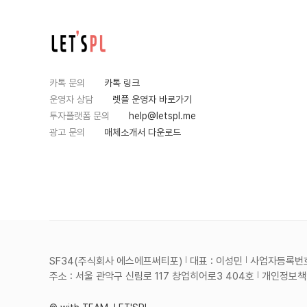
카톡 문의
카톡 링크
운영자 상담
렛플 운영자 바로가기
투자플랫폼 문의
help@letspl.me
광고 문의
매체소개서 다운로드
SF34(주식회사 에스에프써티포)
대표 : 이성민
사업자등록번호 :
주소 : 서울 관악구 신림로 117 창업히어로3 404호
개인정보책임