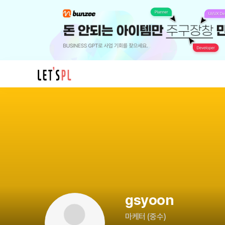
gsyoon
님
의
프
로
필
gsyoon
마케터
(
중수
)