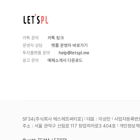
카톡 문의
카톡 링크
운영자 상담
렛플 운영자 바로가기
투자플랫폼 문의
help@letspl.me
광고 문의
매체소개서 다운로드
SF34(주식회사 에스에프써티포)
대표 : 이성민
사업자등록번호 :
주소 : 서울 관악구 신림로 117 창업히어로3 404호
개인정보책임