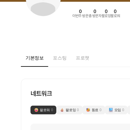
0
0
0
0
이번주 방문
총 방문자
팔로잉
팔로워
기본정보
포스팅
프로챗
네트워크
팔로워
0
팔로잉
0
동료
0
모임
0