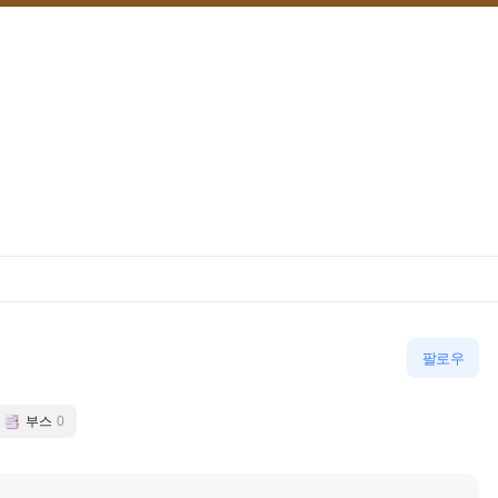
팔로우
부스
0