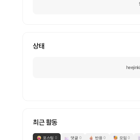
상태
heeji
최근 활동
포스팅
0
댓글
0
반응
0
모임
0