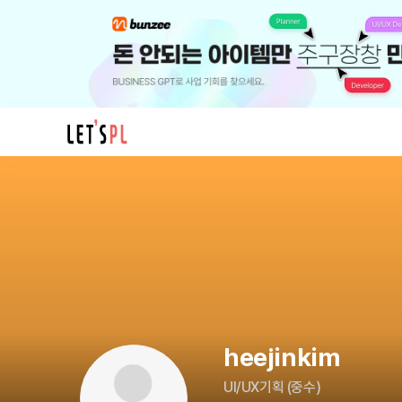
heejinkim
님
의
프
로
필
heejinkim
UI/UX기획
(
중수
)