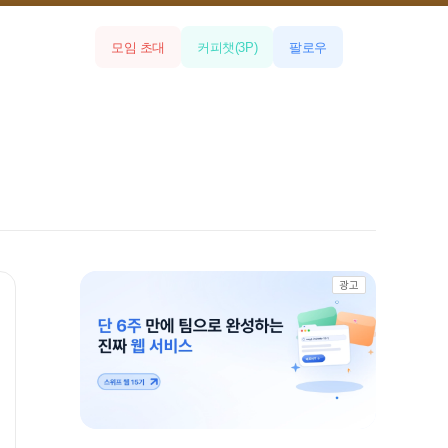
모임 초대
커피챗
(
3
P)
팔로우
광고