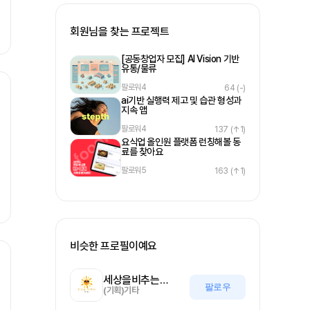
회원님을 찾는 프로젝트
[공동창업자 모집] AI Vision 기반
유통/물류
팔로워
4
64
(-)
ai기반 실행력 제고 및 습관 형성과
지속 앱
팔로워
4
137
(↑1)
요식업 올인원 플랫폼 런칭해볼 동
료를 찾아요
팔로워
5
163
(↑1)
비슷한 프로필이예요
세상을비추는올기자
팔로우
(기획)기타