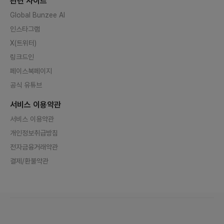
관련 사이트
Global Bunzee AI
인스타그램
X(트위터)
링크드인
페이스북페이지
공식 유튜브
서비스 이용약관
서비스 이용약관
개인정보취급방침
전자금융거래약관
결제/환불약관