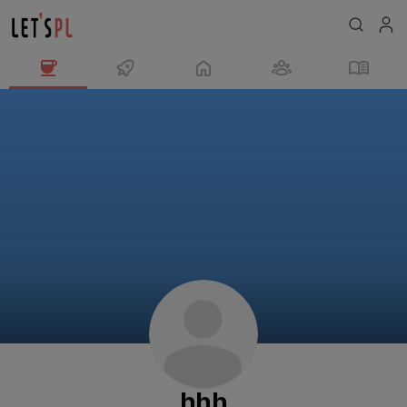
hhh
님
의
프
로
필
hhh