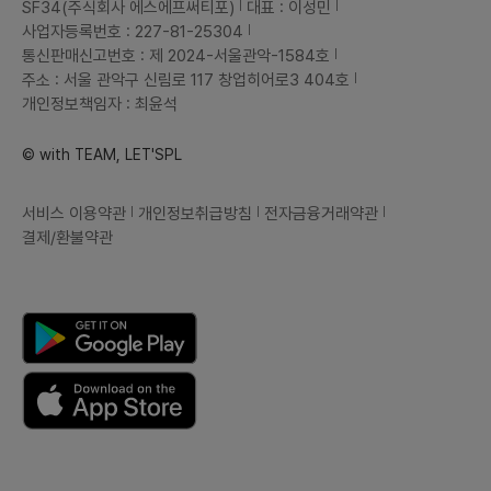
SF34(주식회사 에스에프써티포)
대표 : 이성민
사업자등록번호 : 227-81-25304
통신판매신고번호 : 제 2024-서울관악-1584호
주소 : 서울 관악구 신림로 117 창업히어로3 404호
개인정보책임자 : 최윤석
© with TEAM, LET'SPL
서비스 이용약관
개인정보취급방침
전자금융거래약관
결제/환불약관