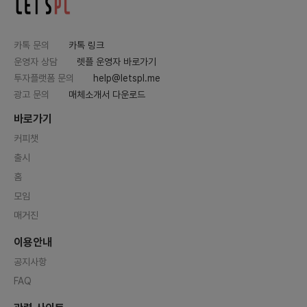
카톡 문의
카톡 링크
운영자 상담
렛플 운영자 바로가기
투자플랫폼 문의
help@letspl.me
광고 문의
매체소개서 다운로드
바로가기
커피챗
출시
홈
모임
매거진
이용안내
공지사항
FAQ