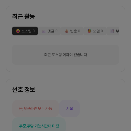
최근 활동
포스팅
0
댓글
0
반응
0
모임
0
부스
0
최근 포스팅 이력이 없습니다
선호 정보
온,오프라인 모두 가능
서울
주중,주말 가능
시간대 미정