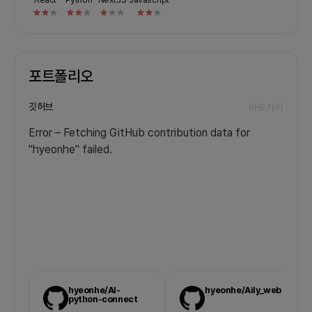
포트폴리오
깃허브
바로가기
Error – Fetching GitHub contribution data for
"hyeonhe" failed.
hyeonhe/AI-
hyeonhe/Aily_web
python-connect