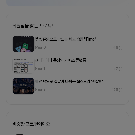
회원님을 찾는 프로젝트
맞춤 질문으로 만드는 회고 습관 "Timo"
팔로워
0
66
(-)
크리에이터 중심의 커머스 플랫폼
팔로워
1
47
(-)
내 선택으로 결말이 바뀌는 웹스토리 '한갈피'
팔로워
2
175
(-)
비슷한 프로필이예요