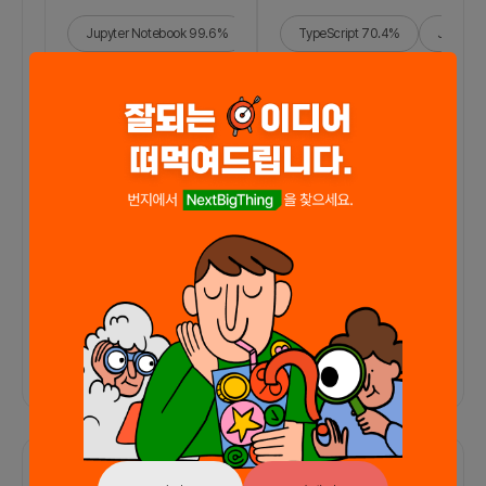
Jupyter Notebook
99.6
%
Python
TypeScript
0.4
%
70.4
%
JavaScri
더보기
그 외
바로가기
함께한 사람들이 남긴 말