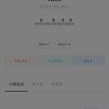
웹프론트엔드
(
초보
)
0
8
0
0
이번주 방문
총 방문자
팔로잉
팔로워
#REACT
#NEXTJS
모임 초대
커피챗
(
3
P)
팔로우
기본정보
포스팅
프로챗