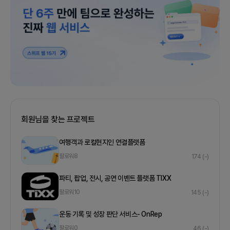
회원님을 찾는 프로젝트
여행객과 로컬현지인 연결플랫폼
팔로워
8
174
(-)
파티, 팝업, 전시, 공연 이벤트 플랫폼 TIXX
팔로워
10
145
(-)
운동 기록 및 성장 판단 서비스- OnRep
팔로워
0
46
(-)