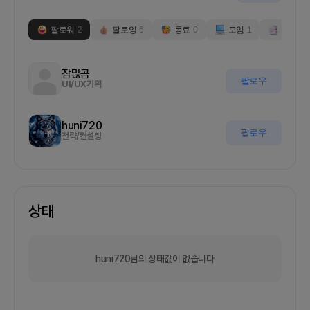
팔로워
2
팔로잉
6
동료
0
모임
1
부스
0
잠많곰
팔로우
UI/UX기획
huni720
팔로우
전략/컨설팅
상태
huni720님의 상태값이 없습니다