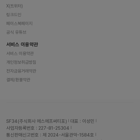
X(트위터)
링크드인
페이스북페이지
공식 유튜브
서비스 이용약관
서비스 이용약관
개인정보취급방침
전자금융거래약관
결제/환불약관
SF34(주식회사 에스에프써티포)
대표 : 이성민
사업자등록번호 : 227-81-25304
통신판매신고번호 : 제 2024-서울관악-1584호