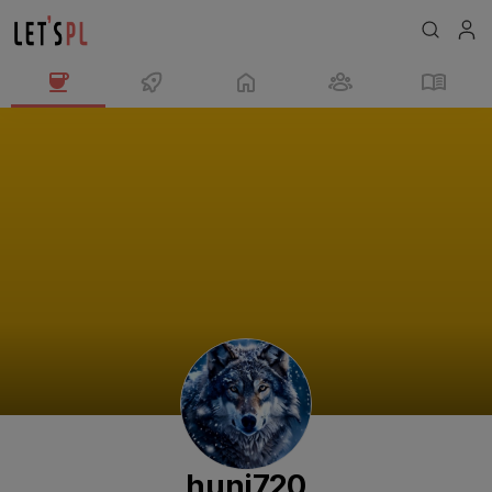
huni720
님
의
프
로
필
huni720