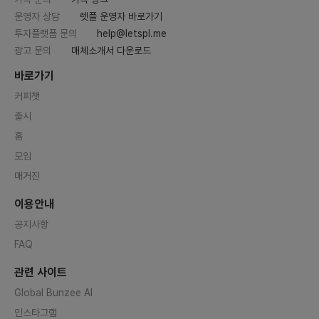
운영자 상담
렛플 운영자 바로가기
투자플랫폼 문의
help@letspl.me
광고 문의
매체소개서 다운로드
바로가기
커피챗
출시
홈
모임
매거진
이용안내
공지사항
FAQ
관련 사이트
Global Bunzee AI
인스타그램