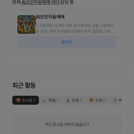
현재
AI코인자동매매
리더
담당 중
AI코인자동매매
1. 프로젝트 소개1) 시작 동기현대의 금융 시장에서
는 감정, 특히 두려움과 탐욕이 투자 결정을 크게 좌
우할 수 있습니다.많은 개인 투자자들이 감정에 휘둘
팔로우
려 뇌동매매를 하며 손실을 입는 경우가 많습니다.이
러한 문제를 해결하기 위해서는 감정을 배제한 체계
적이고 자동화된 매매 시스템이 필요합니다.전략과
컨설팅을 전문으로 하는 사용자가 이러한 불편을 해
소하고자 한다면,감정에 흔들리지 않고 더 안정적이
고 빈번하게 금융 거래를 수행할 수 있는 솔루션을
개발하고자 한다는 점에서 출발하는 프로젝트입니
최근 활동
다.2) 만들고자 하는 서비스핵심 기능으로는 AI 기반
의 자동매매 시스템을 개발하는 것입니다.이 시스템
은 사용자가 사전에 정의한 전략에 따라 시장의 데이
포스팅
0
댓글
0
반응
0
모임
0
부스
0
터를 분석하여 자동으로 매수 및 매도 결정을 내립니
다.단기적으로는 프로토타입을 개발하여 데이터 분
석과 매매 알고리즘의 타당성을 검증하는 것이 목표
입니다.장기적으로는 이 시스템을 다른 전략과 투자
최근 포스팅 이력이 없습니다
상품으로 확장하여 다양한 사용자 층에게 제공하고
자 합니다.마케팅 전략으로는 금융 컨설팅 업계와의