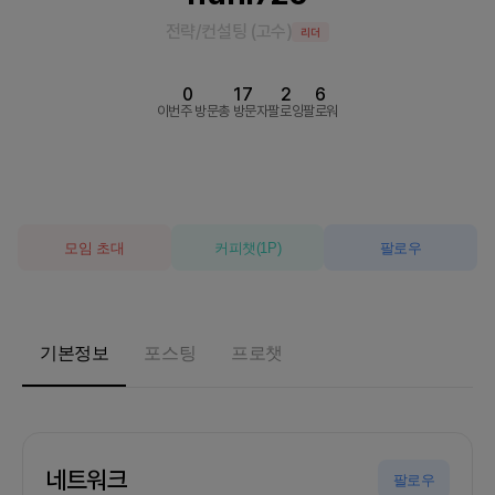
전략/컨설팅
(
고수
)
리더
0
17
2
6
이번주 방문
총 방문자
팔로잉
팔로워
모임 초대
커피챗
(
1
P)
팔로우
기본정보
포스팅
프로챗
네트워크
팔로우