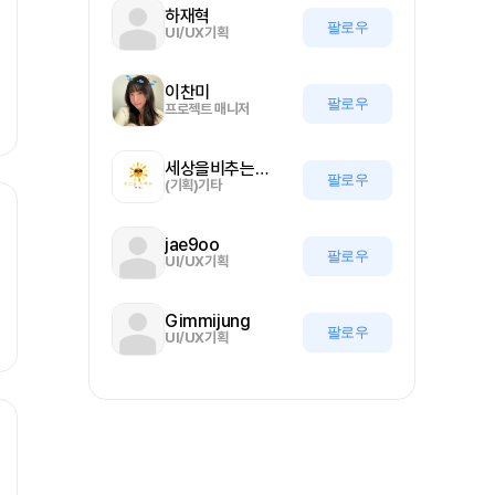
하재혁
팔로우
UI/UX기획
이찬미
팔로우
프로젝트 매니저
세상을비추는올기자
팔로우
(기획)기타
jae9oo
팔로우
UI/UX기획
Gimmijung
팔로우
UI/UX기획