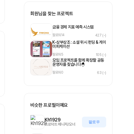
회원님을 찾는 프로젝트
금융 경제 지표 예측 시스템
팔로워
14
427
(-)
K-상부상조 : 소셜 위시 펀딩 & 게이
미피케이션
팔로워
5
105
(-)
모임 프로젝트를 함께 확장할 공동
운영자를 찾습니다🐣
팔로워
0
63
(-)
비슷한 프로필이예요
Kh1929
팔로우
프로덕트 매니저/오너