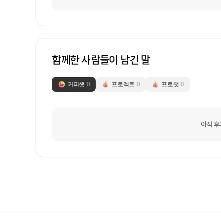
함께한 사람들이 남긴 말
커피챗
0
프로젝트
0
프로챗
0
아직 후