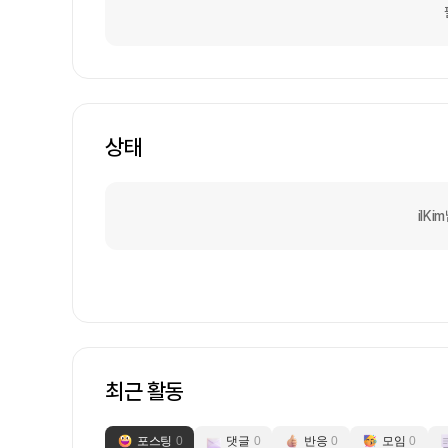
상태
ilK
최근 활동
포스팅
0
댓글
0
반응
0
모임
0