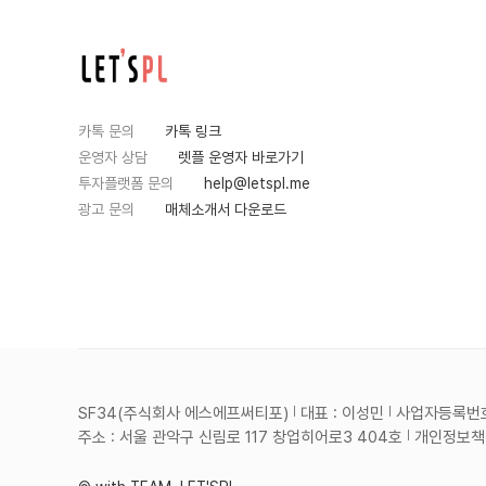
카톡 문의
카톡 링크
운영자 상담
렛플 운영자 바로가기
투자플랫폼 문의
help@letspl.me
광고 문의
매체소개서 다운로드
SF34(주식회사 에스에프써티포)
대표 : 이성민
사업자등록번호 :
주소 : 서울 관악구 신림로 117 창업히어로3 404호
개인정보책임