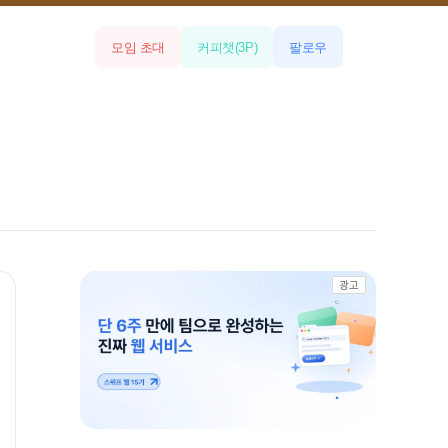
모임 초대
커피챗
(
3
P)
팔로우
광고