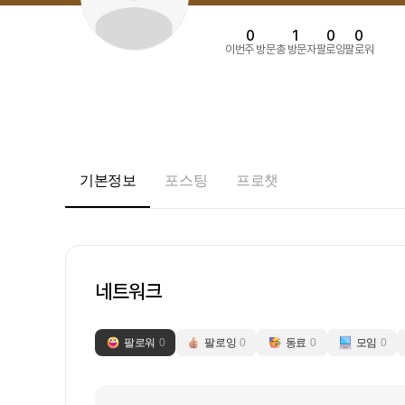
0
1
0
0
이번주 방문
총 방문자
팔로잉
팔로워
기본정보
포스팅
프로챗
네트워크
팔로워
0
팔로잉
0
동료
0
모임
0