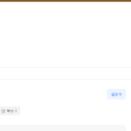
팔로우
부스
0