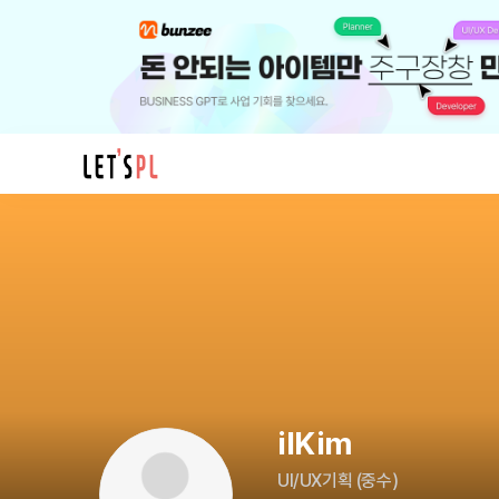
ilKim
님
의
프
로
필
ilKim
UI/UX기획
(
중수
)