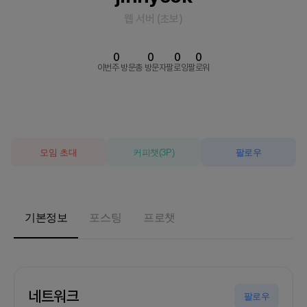
웹 서버
(
초보
)
0
0
0
0
이번주 방문
총 방문자
팔로잉
팔로워
모임 초대
커피챗
(
3
P)
팔로우
기본정보
포스팅
프로챗
네트워크
팔로우