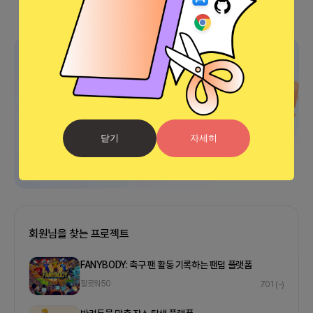
광고
닫기
자세히
회원님을 찾는 프로젝트
FANYBODY: 축구 팬 활동 기록하는 팬덤 플랫폼
팔로워
50
701
(-)