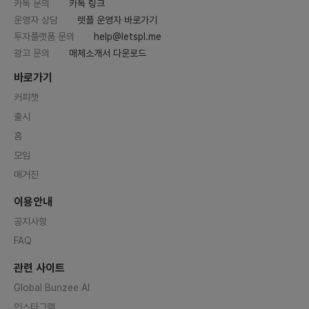
카톡 문의
카톡 링크
운영자 상담
렛플 운영자 바로가기
투자플랫폼 문의
help@letspl.me
광고 문의
매체소개서 다운로드
바로가기
커피챗
출시
홈
모임
매거진
이용안내
공지사항
FAQ
관련 사이트
Global Bunzee AI
인스타그램