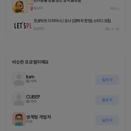
반려동물 맞춤 장소 탐색 플랫폼
팔로워
1
46
(-)
프로덕트 디자이너 / 오너 (경력자 한정) 스터디 모집
팔로워
0
36
(↓-5)
비슷한 프로필이예요
ksm
팔로우
웹 서버
CUBEP
팔로우
웹 서버
생계형 개발자
팔로우
IOS