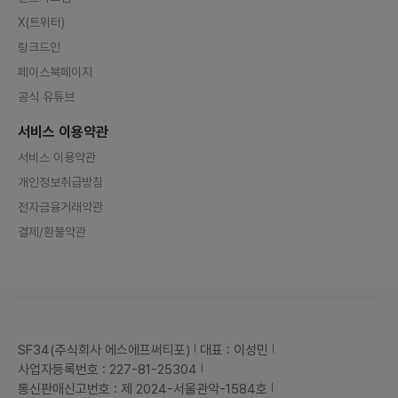
X(트위터)
링크드인
페이스북페이지
공식 유튜브
서비스 이용약관
서비스 이용약관
개인정보취급방침
전자금융거래약관
결제/환불약관
SF34(주식회사 에스에프써티포)
대표 : 이성민
사업자등록번호 : 227-81-25304
통신판매신고번호 : 제 2024-서울관악-1584호