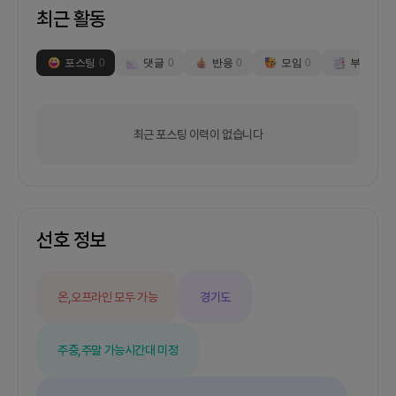
최근 활동
포스팅
0
댓글
0
반응
0
모임
0
부스
0
최근 포스팅 이력이 없습니다
선호 정보
온,오프라인 모두 가능
경기도
주중,주말 가능
시간대 미정