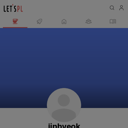
jinhyeok
님
의
프
로
필
jinhyeok