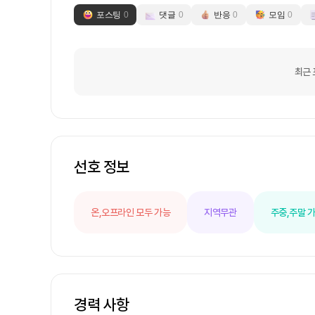
포스팅
0
댓글
0
반응
0
모임
0
최근 
선호 정보
온,오프라인 모두 가능
지역무관
주중,주말 
경력 사항