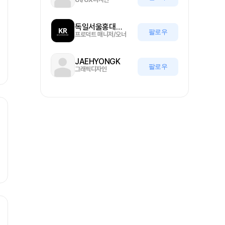
독일서울홍대나이트
팔로우
프로덕트 매니저/오너
JAEHYONGK
팔로우
그래픽디자인