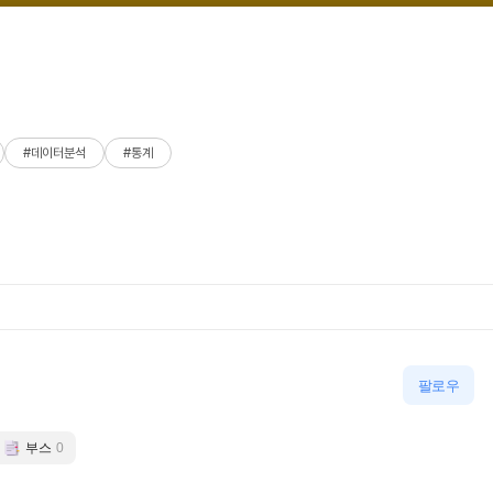
#데이터분석
#통계
팔로우
부스
0