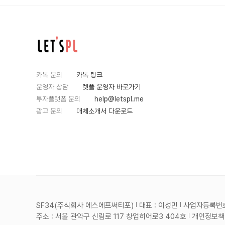
카톡 문의
카톡 링크
운영자 상담
렛플 운영자 바로가기
투자플랫폼 문의
help@letspl.me
광고 문의
매체소개서 다운로드
SF34(주식회사 에스에프써티포)
대표 : 이성민
사업자등록번호 :
주소 : 서울 관악구 신림로 117 창업히어로3 404호
개인정보책임