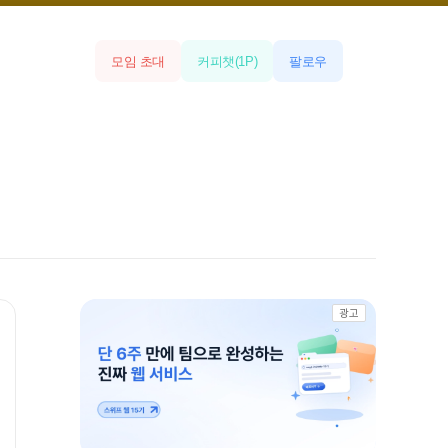
모임 초대
커피챗
(
1
P)
팔로우
광고