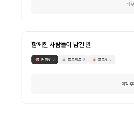
외부
함께한 사람들이 남긴 말
커피챗
0
프로젝트
0
프로챗
0
아직 후