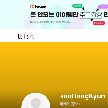
kimHongKyun
님
의
프
로
필
kimHongKyun
마케터
(
중수
)