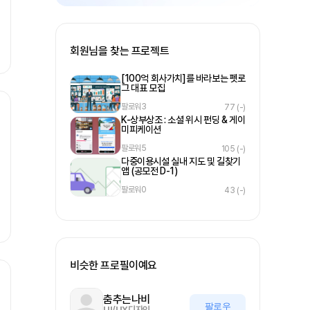
회원님을 찾는 프로젝트
[100억 회사가치]를 바라보는 펫로
그 대표 모집
팔로워
3
77
(-)
K-상부상조 : 소셜 위시 펀딩 & 게이
미피케이션
팔로워
5
105
(-)
다중이용시설 실내 지도 및 길찾기
앱 (공모전 D-1)
팔로워
0
43
(-)
비슷한 프로필이예요
춤추는나비
팔로우
UI/UX디자인