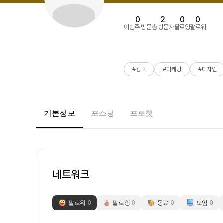
0
2
0
0
이번주 방문
총 방문자
팔로잉
팔로워
#광고
#마케팅
#디자인
기본정보
포스팅
프로챗
네트워크
팔로워
0
팔로잉
0
동료
0
모임
0