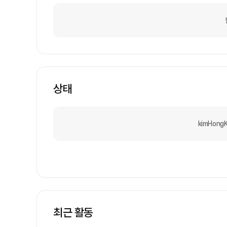
상태
kimHon
최근 활동