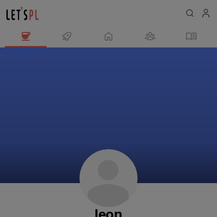
leon
님
의
프
로
필
leon