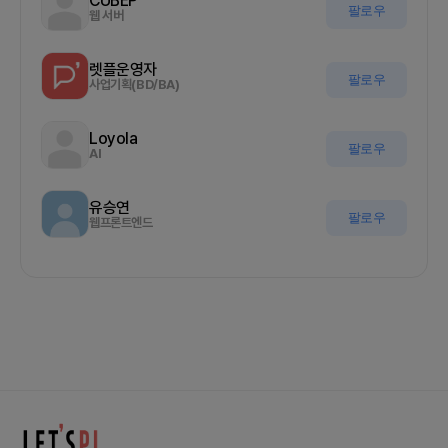
CUBEP
팔로우
웹 서버
렛플운영자
팔로우
사업기획(BD/BA)
Loyola
팔로우
AI
유승연
팔로우
웹프론트엔드