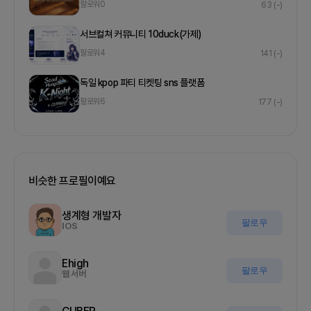
팔로워
0
63
(-)
서브컬쳐 커뮤니티 10duck(가제)
팔로워
4
141
(-)
독일 kpop 파티 티켓팅 sns 플랫폼
팔로워
6
177
(-)
비슷한 프로필이예요
생계형 개발자
팔로우
IOS
Ehigh
팔로우
웹 서버