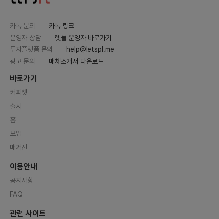
카톡 문의
카톡 링크
운영자 상담
렛플 운영자 바로가기
투자플랫폼 문의
help@letspl.me
광고 문의
매체소개서 다운로드
바로가기
커피챗
출시
홈
모임
매거진
이용안내
공지사항
FAQ
관련 사이트