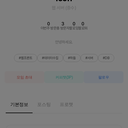
웹 서버
(
중수
)
0
3
0
0
이번주 방문
총 방문자
팔로잉
팔로워
안녕하세요.
#웹프론트
#데이터수집
#하둡
#서버
#DB
모임 초대
커피챗
(
3
P)
팔로우
기본정보
포스팅
프로챗