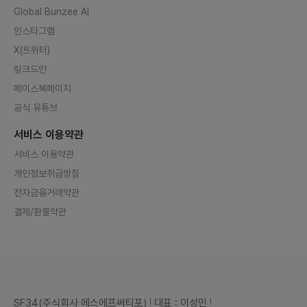
Global Bunzee AI
인스타그램
X(트위터)
링크드인
페이스북페이지
공식 유튜브
서비스 이용약관
서비스 이용약관
개인정보취급방침
전자금융거래약관
결제/환불약관
SF34(주식회사 에스에프써티포)
대표 : 이성민