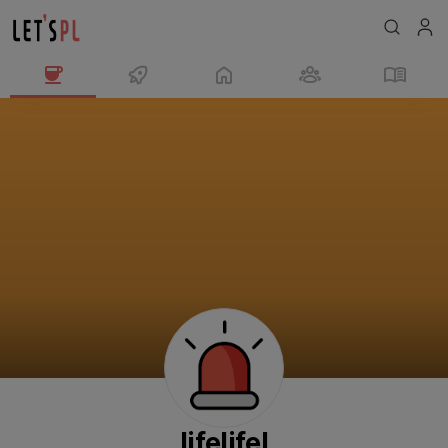
lifelifel
님
의
프
로
필
lifelifel