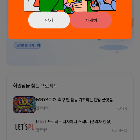
광고
닫기
자세히
회원님을 찾는 프로젝트
FANYBODY: 축구 팬 활동 기록하는 팬덤 플랫폼
팔로워
50
701
(-)
0 to 1 프로덕트 디자이너 스터디 (경력자 한정)
팔로워
5
65
(↓-5)