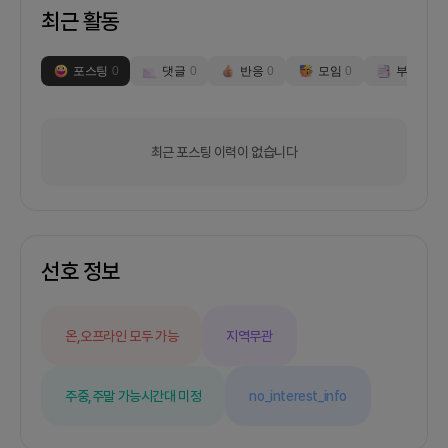
최근 활동
포스팅
0
댓글
0
반응
0
모임
0
부스
0
최근 포스팅 이력이 없습니다
선호 정보
온,오프라인 모두 가능
지역무관
주중,주말 가능
시간대 미정
no_interest_info