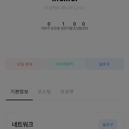
프로젝트 매니저
(
고수
)
0
1
0
0
이번주 방문
총 방문자
팔로잉
팔로워
모임 초대
커피챗
(
3
P)
팔로우
기본정보
포스팅
프로챗
네트워크
팔로우