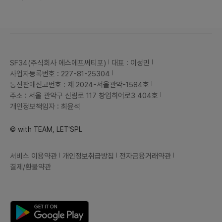
SF34(주식회사 에스에프써티포)
대표 : 이성민
사업자등록번호 : 227-81-25304
통신판매신고번호 : 제 2024-서울관악-1584호
주소 : 서울 관악구 신림로 117 창업히어로3 404호
개인정보책임자 : 최윤석
© with TEAM, LET'SPL
서비스 이용약관
개인정보취급방침
전자금융거래약관
결제/환불약관