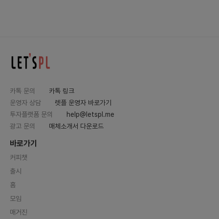
카톡 문의
카톡 링크
운영자 상담
렛플 운영자 바로가기
투자플랫폼 문의
help@letspl.me
광고 문의
매체소개서 다운로드
바로가기
커피챗
출시
홈
모임
매거진