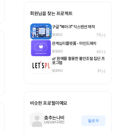
회원님을 찾는 프로젝트
구글 "북마크" 익스텐션 제작
팔로워
2
75
(-)
관계심리플랫폼 - 마인드매치
팔로워
0
42
(-)
🌿 원예를 활용한 불안조절 집단 프
로그램
팔로워
0
31
(-)
비슷한 프로필이예요
춤추는나비
팔로우
UI/UX디자인