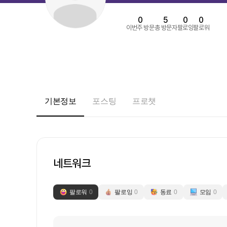
0
5
0
0
이번주 방문
총 방문자
팔로잉
팔로워
기본정보
포스팅
프로챗
네트워크
팔로워
0
팔로잉
0
동료
0
모임
0