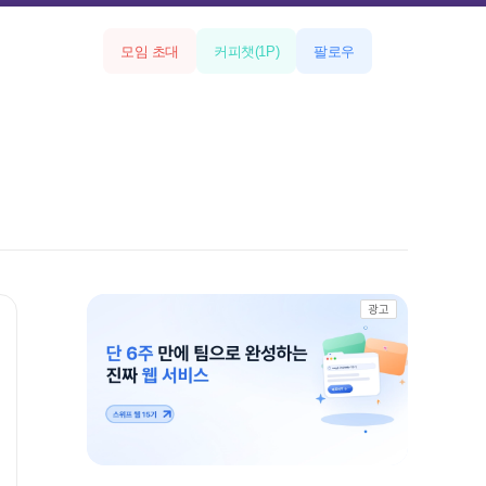
모임 초대
커피챗
(
1
P)
팔로우
광고