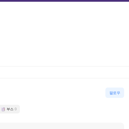
팔로우
부스
0