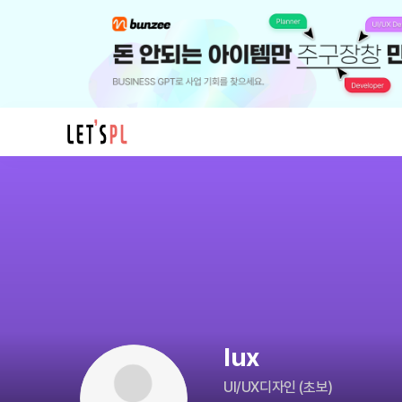
lux
님
의
프
로
필
lux
UI/UX디자인
(
초보
)