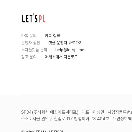
카톡 문의
카톡 링크
운영자 상담
렛플 운영자 바로가기
투자플랫폼 문의
help@letspl.me
광고 문의
매체소개서 다운로드
SF34(주식회사 에스에프써티포)
대표 : 이성민
사업자등록번호 :
주소 : 서울 관악구 신림로 117 창업히어로3 404호
개인정보책임