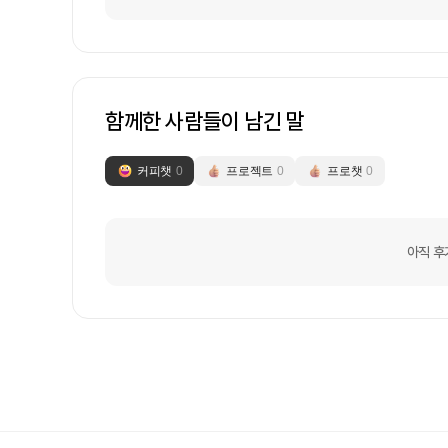
함께한 사람들이 남긴 말
커피챗
0
프로젝트
0
프로챗
0
아직 후