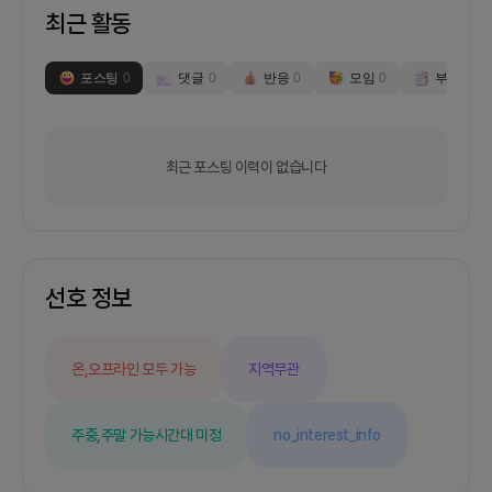
최근 활동
포스팅
0
댓글
0
반응
0
모임
0
부스
0
최근 포스팅 이력이 없습니다
선호 정보
온,오프라인 모두 가능
지역무관
주중,주말 가능
시간대 미정
no_interest_info