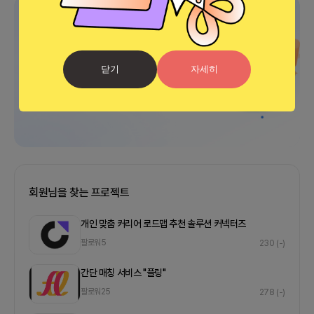
광고
닫기
자세히
회원님을 찾는 프로젝트
개인 맞춤 커리어 로드맵 추천 솔루션 커넥터즈
팔로워
5
230
(-)
간단 매칭 서비스 "플링"
팔로워
25
278
(-)