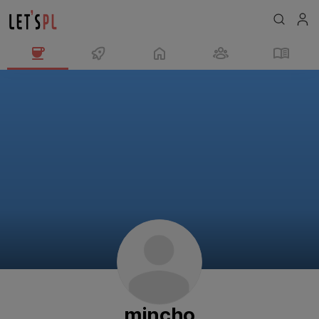
mincho
님
의
프
로
필
mincho