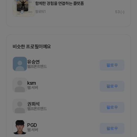
함께한 경험을 연결하는 플랫폼
팔로워
1
53
(-)
비슷한 프로필이예요
유승연
팔로우
웹프론트엔드
ksm
팔로우
웹 서버
권희석
팔로우
웹프론트엔드
PGD
팔로우
웹 서버