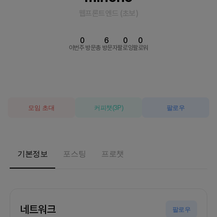
웹프론트엔드
(
초보
)
0
6
0
0
이번주 방문
총 방문자
팔로잉
팔로워
모임 초대
커피챗
(
3
P)
팔로우
기본정보
포스팅
프로챗
네트워크
팔로우