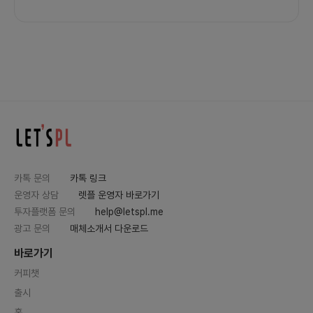
카톡 문의
카톡 링크
운영자 상담
렛플 운영자 바로가기
투자플랫폼 문의
help@letspl.me
광고 문의
매체소개서 다운로드
바로가기
커피챗
출시
홈