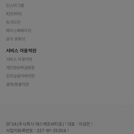
인스타그램
X(트위터)
링크드인
페이스북페이지
공식 유튜브
서비스 이용약관
서비스 이용약관
개인정보취급방침
전자금융거래약관
결제/환불약관
SF34(주식회사 에스에프써티포)
대표 : 이성민
사업자등록번호 : 227-81-25304