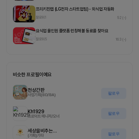
프리키친랩 (LG전자 스타트업팀) - 외식업 자동화
팔로워
1
52
(-)
요식업 올인원 플랫폼 런칭해볼 동료를 찾아요
팔로워
5
163
(-)
비슷한 프로필이예요
천상간판
팔로우
사업기획(BD/BA)
Kh1929
팔로우
프로덕트 매니저/오너
세상을비추는올기자
팔로우
(기획)기타