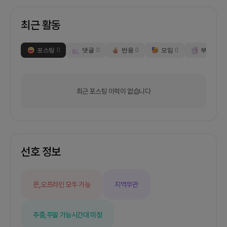
최근 활동
포스팅
0
댓글
0
반응
0
모임
0
부스
0
최근 포스팅 이력이 없습니다
선호 정보
온,오프라인 모두 가능
지역무관
주중,주말 가능
시간대 미정