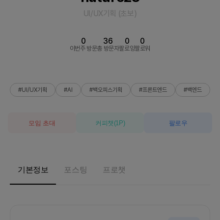
UI/UX기획
(
초보
)
0
36
0
0
이번주 방문
총 방문자
팔로잉
팔로워
#UI/UX기획
#AI
#백오피스기획
#프론트엔드
#백엔드
모임 초대
커피챗
(
1
P)
팔로우
기본정보
포스팅
프로챗