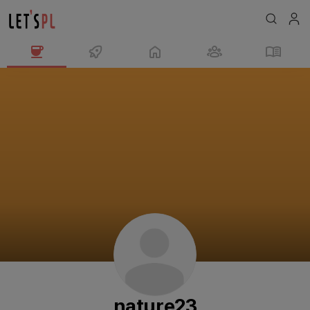
nature23
님
의
프
로
필
nature23