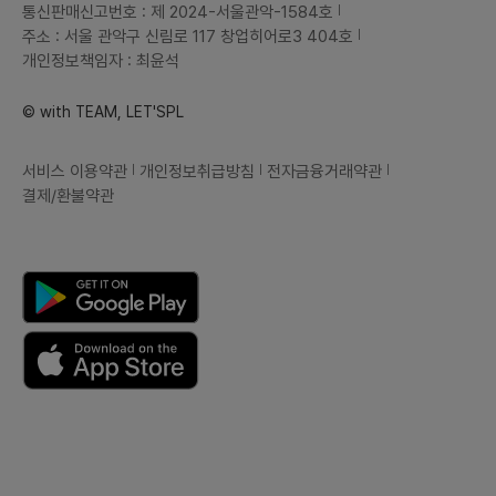
통신판매신고번호 : 제 2024-서울관악-1584호
주소 : 서울 관악구 신림로 117 창업히어로3 404호
개인정보책임자 : 최윤석
© with TEAM, LET'SPL
서비스 이용약관
개인정보취급방침
전자금융거래약관
결제/환불약관