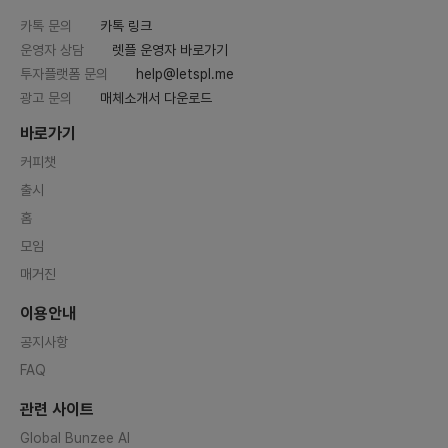
카톡 문의
카톡 링크
운영자 상담
렛플 운영자 바로가기
투자플랫폼 문의
help@letspl.me
광고 문의
매체소개서 다운로드
바로가기
커피챗
출시
홈
모임
매거진
이용안내
공지사항
FAQ
관련 사이트
Global Bunzee AI