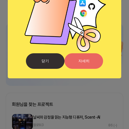
광고
닫기
자세히
회원님을 찾는 프로젝트
날씨와 감정을 읽는 지능형 디퓨저, Scent-AI
팔로워
3
86
(-)