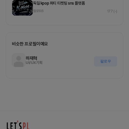
독일 kpop 파티 티켓팅 sns 플랫폼
팔로워
6
177
(-)
비슷한 프로필이예요
하재혁
팔로우
UI/UX기획