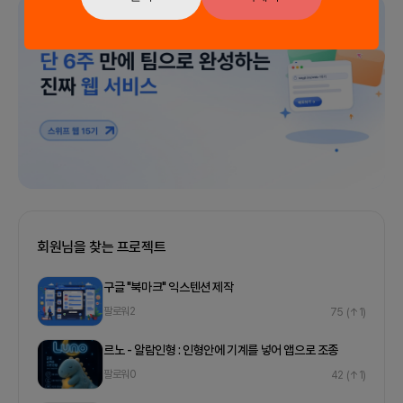
광고
회원님을 찾는 프로젝트
구글 "북마크" 익스텐션 제작
팔로워
2
75
(↑1)
르노 - 알람인형 : 인형안에 기계를 넣어 앱으로 조종
팔로워
0
42
(↑1)