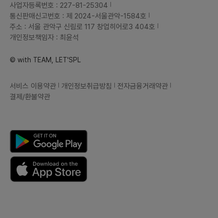
사업자등록번호 : 227-81-25304
통신판매신고번호 : 제 2024-서울관악-1584호
주소 : 서울 관악구 신림로 117 창업히어로3 404호
개인정보책임자 : 최윤석
© with TEAM, LET'SPL
서비스 이용약관
개인정보취급방침
전자금융거래약관
결제/환불약관