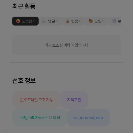
최근 활동
포스팅
0
댓글
0
반응
0
모임
0
부스
0
최근 포스팅 이력이 없습니다
선호 정보
온,오프라인 모두 가능
지역무관
주중,주말 가능
시간대 미정
no_interest_info