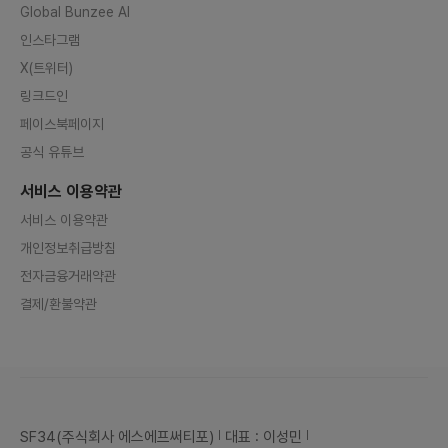
Global Bunzee AI
인스타그램
X(트위터)
링크드인
페이스북페이지
공식 유튜브
서비스 이용약관
서비스 이용약관
개인정보취급방침
전자금융거래약관
결제/환불약관
SF34(주식회사 에스에프써티포)
대표 : 이성민