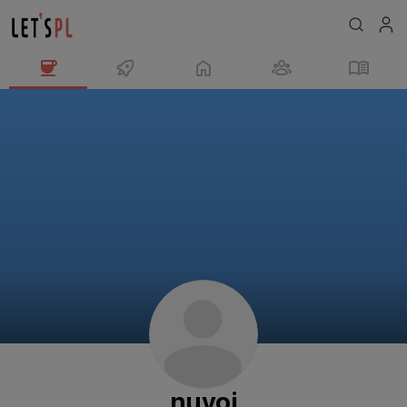
nuyoi
님
의
프
로
필
nuyoi