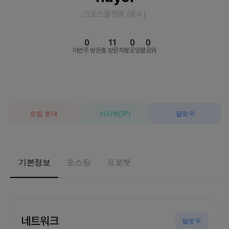
크로스플랫폼
(
중수
)
0
11
0
0
이번주 방문
총 방문자
팔로잉
팔로워
모임 초대
커피챗
(
3
P)
팔로우
기본정보
포스팅
프로챗
네트워크
팔로우