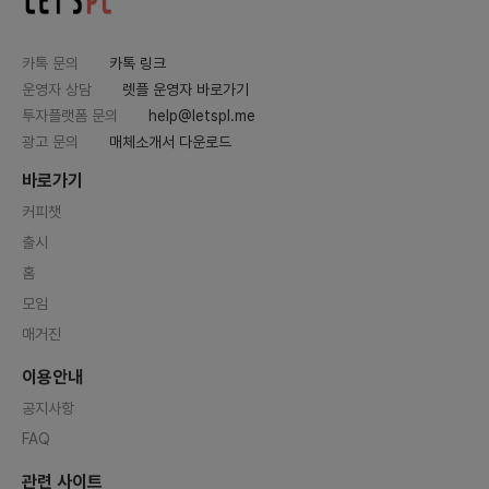
카톡 문의
카톡 링크
운영자 상담
렛플 운영자 바로가기
투자플랫폼 문의
help@letspl.me
광고 문의
매체소개서 다운로드
바로가기
커피챗
출시
홈
모임
매거진
이용안내
공지사항
FAQ
관련 사이트