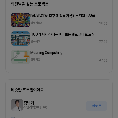
회원님을 찾는 프로젝트
FANYBODY: 축구 팬 활동 기록하는 팬덤 플랫폼
팔로워
50
701
(-)
[100억 회사가치]를 바라보는 펫로그 대표 모집
팔로워
3
77
(-)
Meaning Computing
팔로워
0
47
(-)
비슷한 프로필이예요
김남혁
팔로우
사업기획(BD/BA)