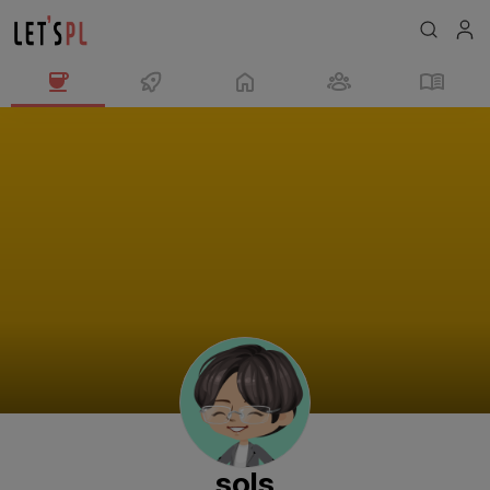
sols
님
의
프
로
필
sols