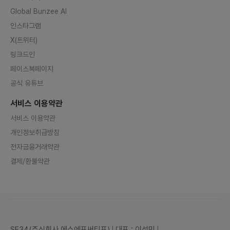
Global Bunzee AI
인스타그램
X(트위터)
링크드인
페이스북페이지
공식 유튜브
서비스 이용약관
서비스 이용약관
개인정보취급방침
전자금융거래약관
결제/환불약관
SF34(주식회사 에스에프써티포)
대표 : 이성민