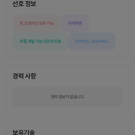
서를 추천하는 앱을 제작하려고합니다.- 다음과 같
선호 정보
은 분과 함께 하고 싶습니다.And, IOS: 앱개발 경험
이 있으시고, 앱개발을 즐겨하시는 분 , swift 및
kotlin 사용 가능하신분디자인: figma 혹은 XD 사
온,오프라인 모두 가능
지역무관
용가능하신 분, 새로운 서비스 만드는 것을 즐겨 하
시는 분풀타임 또는 20시간 이상 파트로 함께하실
수 있는 분을 구하고 싶습니다.카카오톡 아이디:
주중,주말 가능
시간대 미정
이커머스,
공유서비스
solsoul1 /email: solsoul1@naver.com으로 궁금
한점 연락주세요!렛플을 통해 지원가능하십니다.
경력 사항
경력 정보가 없습니다.
보유기술