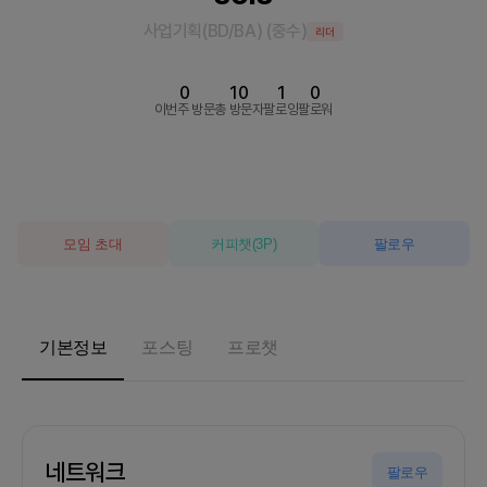
사업기획(BD/BA)
(
중수
)
리더
0
10
1
0
이번주 방문
총 방문자
팔로잉
팔로워
모임 초대
커피챗
(
3
P)
팔로우
기본정보
포스팅
프로챗
네트워크
팔로우