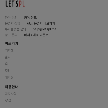
카톡 문의
카톡 링크
운영자 상담
렛플 운영자 바로가기
투자플랫폼 문의
help@letspl.me
광고 문의
매체소개서 다운로드
바로가기
커피챗
출시
홈
모임
매거진
이용안내
공지사항
FAQ