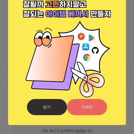
더보기
그 외
바로가기
함께한 사람들이 남긴 말
커피챗
0
프로젝트
0
프로챗
0
닫기
자세히
아직 후기가 도착하지 않았습니다