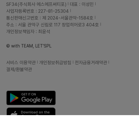
SF34(주식회사 에스에프써티포)
대표 : 이성민
사업자등록번호 : 227-81-25304
통신판매신고번호 : 제 2024-서울관악-1584호
주소 : 서울 관악구 신림로 117 창업히어로3 404호
개인정보책임자 : 최윤석
© with TEAM, LET'SPL
서비스 이용약관
개인정보취급방침
전자금융거래약관
결제/환불약관