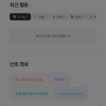
최근 활동
포스팅
0
댓글
0
반응
0
모임
0
부스
0
최근 포스팅 이력이 없습니다
선호 정보
온,오프라인 모두 가능
지역무관
주중,주말 가능
시간대 미정
no_interest_info