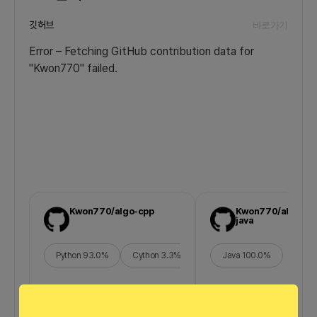
깃허브
바로가기
Error – Fetching GitHub contribution data for
"Kwon770" failed.
Kwon770/algo-cpp
Kwon770/algo-
java
Python
93.0
%
Cython
3.3
%
C
2.2
Java
%
100.0
C++
%
1.2
%