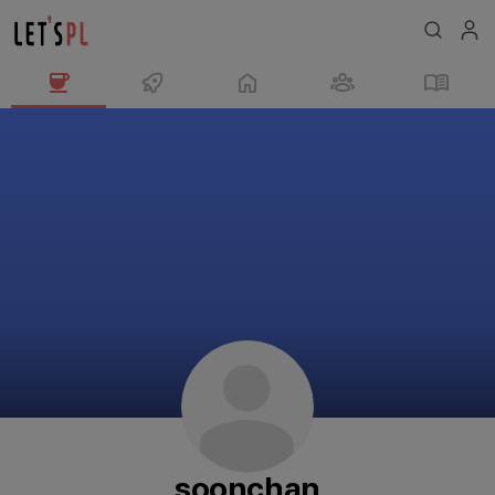
soonchan
님
의
프
로
필
soonchan