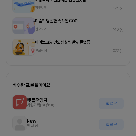
팔로워
8
174
(-)
미술의 달콤한 속삭임 COO
팔로워
2
140
(-)
바이브코딩 멘토링 & 팀빌딩 플랫폼
팔로워
14
322
(-)
비슷한 프로필이예요
렛플운영자
팔로우
사업기획(BD/BA)
ksm
팔로우
웹 서버