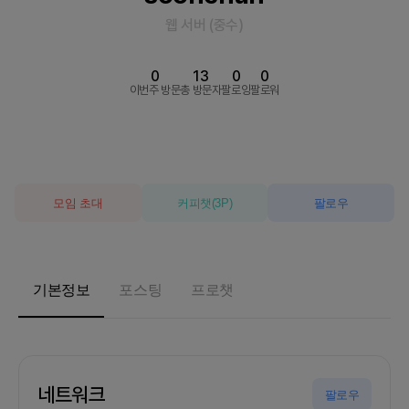
웹 서버
(
중수
)
0
13
0
0
이번주 방문
총 방문자
팔로잉
팔로워
모임 초대
커피챗
(
3
P)
팔로우
기본정보
포스팅
프로챗
네트워크
팔로우