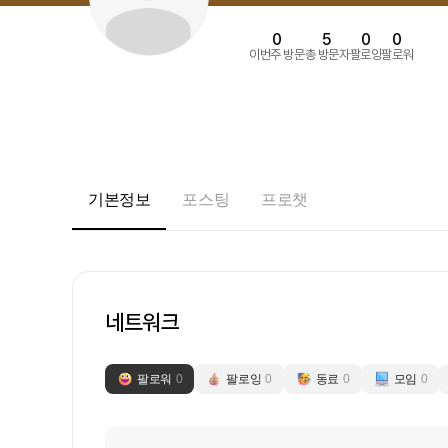
0
5
0
0
이번주 방문
총 방문자
팔로잉
팔로워
기본정보
포스팅
프로챗
네트워크
팔로워
0
팔로잉
0
동료
0
모임
0