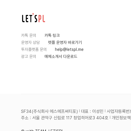
카톡 문의
카톡 링크
운영자 상담
렛플 운영자 바로가기
투자플랫폼 문의
help@letspl.me
광고 문의
매체소개서 다운로드
SF34(주식회사 에스에프써티포)
대표 : 이성민
사업자등록번호 :
주소 : 서울 관악구 신림로 117 창업히어로3 404호
개인정보책임