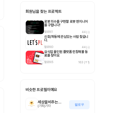
회원님을 찾는 프로젝트
로봇 의수를 구현할 로봇 엔지니어
를 구합니다!
팔로워
1
44
(-)
신호/파동에 관심있는 사람 찾습니
다.
팔로워
0
44
(-)
요식업 올인원 플랫폼 런칭해볼 동
료를 찾아요
팔로워
5
163
(↑1)
비슷한 프로필이예요
세상을비추는올기자
팔로우
(기획)기타