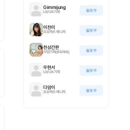
Gimmijung
팔로우
UI/UX기획
이찬미
팔로우
프로젝트 매니저
천상간판
팔로우
사업기획(BD/BA)
우현서
팔로우
UI/UX기획
다암이
팔로우
프로젝트 매니저