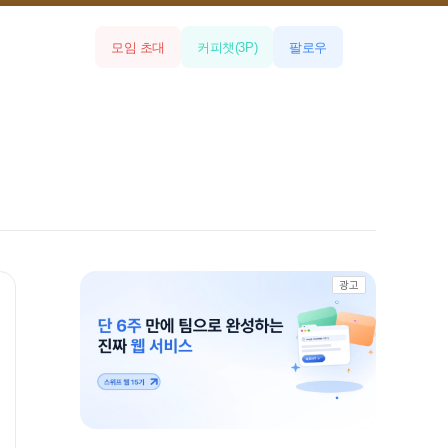
모임 초대
커피챗
(
3
P)
팔로우
광고