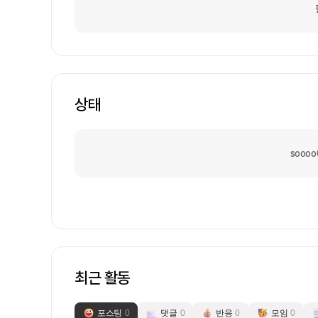
상태
sooo
최근 활동
포스팅
0
댓글
0
반응
0
모임
0