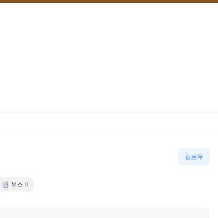
팔로우
부스
0