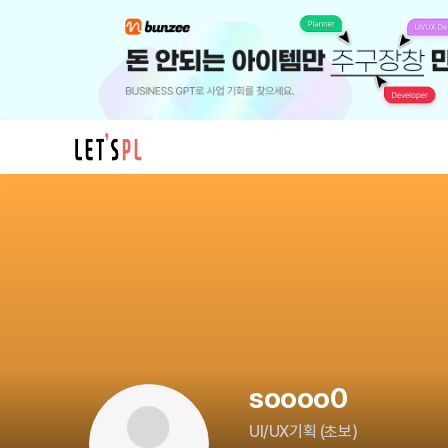
soooo0
님
의
프
로
필
soooo0
UI/UX기획
(
초보
)