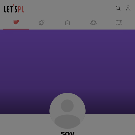
soy
님
의
프
로
필
soy