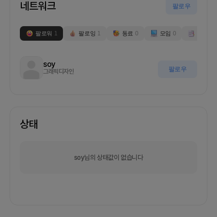
네트워크
팔로우
팔로워
1
팔로잉
1
동료
0
모임
0
부스
0
soy
팔로우
그래픽디자인
상태
soy님의 상태값이 없습니다