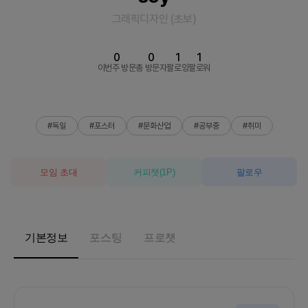
그래픽디자인
(
초보
)
0
0
1
1
이번주 방문
총 방문자
팔로잉
팔로워
#독일
#포스터
#문화산업
#공부중
#취미
모임 초대
커피챗
(
1
P)
팔로우
기본정보
포스팅
프로챗