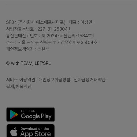
SF34(주식회사 에스에프써티포)
대표 : 이성민
사업자등록번호 : 227-81-25304
통신판매신고번호 : 제 2024-서울관악-1584호
주소 : 서울 관악구 신림로 117 창업히어로3 404호
개인정보책임자 : 최윤석
© with TEAM, LET'SPL
서비스 이용약관
개인정보취급방침
전자금융거래약관
결제/환불약관