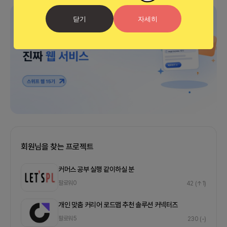
광고
닫기
자세히
회원님을 찾는 프로젝트
커머스 공부 실행 같이하실 분
팔로워
0
42
(↑1)
개인 맞춤 커리어 로드맵 추천 솔루션 커넥터즈
팔로워
5
230
(-)