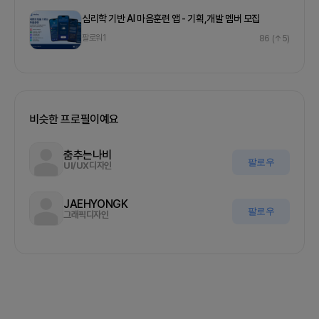
심리학 기반 AI 마음훈련 앱 - 기획,개발 멤버 모집
팔로워
1
86
(↑5)
비슷한 프로필이예요
춤추는나비
팔로우
UI/UX디자인
JAEHYONGK
팔로우
그래픽디자인