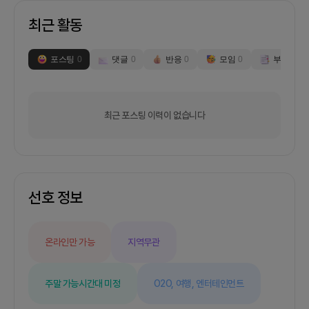
최근 활동
포스팅
0
댓글
0
반응
0
모임
0
부스
0
최근 포스팅 이력이 없습니다
선호 정보
온라인만 가능
지역무관
주말 가능
시간대 미정
O2O,
여행,
엔터테인먼트