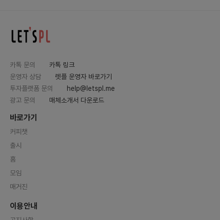
카톡 문의
카톡 링크
운영자 상담
렛플 운영자 바로가기
투자플랫폼 문의
help@letspl.me
광고 문의
매체소개서 다운로드
바로가기
커피챗
출시
홈
모임
매거진
이용안내
공지사항